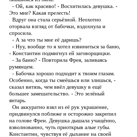
- Ой, как красиво! - Восхитилась девушка. -
Это мне? Какая прелесть!
Вдруг она стала серьёзной. Неохотно
оторвала взгляд от бабочки, вздохнула и
спросила.
- А за что ты мне её даришь?
- Нуу, вообще то я хотел извиниться за баню,
- Константин подмигнул ей заговорщицки.
- За баню? - Повторила Фрея, заливаясь
румянцем.
- Бабочка хорошо подходит к твоим глазам.
Особенно, когда ты смеёшься или злишься, -
сказал витязь, чем ввёл девушку в ещё
большее замешательство. - Это зелёный
янтарь.
Он аккуратно взял из её рук украшение,
придвинулся поближе и осторожно закрепил
на голове Фреи. Девушка дышала учащённо,
взволнованно, чуть приоткрыв алые губы.
Константин, чувствуя её дыхание на своей