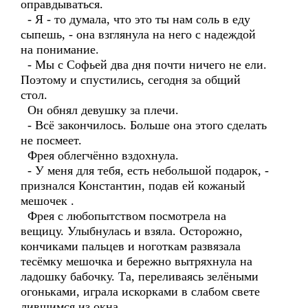
оправдываться.
- Я - то думала, что это ты нам соль в еду
сыпешь, - она взглянула на него с надеждой
на понимание.
- Мы с Софьей два дня почти ничего не ели.
Поэтому и спустились, сегодня за общий
стол.
Он обнял девушку за плечи.
- Всё закончилось. Больше она этого сделать
не посмеет.
Фрея облегчённо вздохнула.
- У меня для тебя, есть небольшой подарок, -
признался Константин, подав ей кожаный
мешочек .
Фрея с любопытством посмотрела на
вещицу. Улыбнулась и взяла. Осторожно,
кончиками пальцев и ноготкам развязала
тесёмку мешочка и бережно вытряхнула на
ладошку бабочку. Та, переливаясь зелёными
огоньками, играла искорками в слабом свете
лившимся из окна.