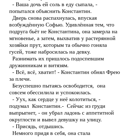
- Ваша дочь ей соль в еду сыпала, -
попытался объяснить Константин.
Дверь снова распахнулась, впуская
возбуждённую Софью. Удивлённая тем, что
подруга бьёт не Константина, она замерла на
мгновенье, а затем, выхватив у растерянной
хозяйки прут, которым та обычно гоняла
гусей, тоже набросилась на девку.
Разнимать их пришлось подоспевшим
дружинникам и витязям.
- Всё, всё, хватит! - Константин обнял Фрею
за плечи.
Безуспешно пытаясь освободится, она
совсем обессилила и успокоилась.
- Уух, как сердце у неё колотиться, -
подумал Константин.- Сейчас из груди
выпрыгнет, - он убрал ладонь с аппетитной
округлости и вывел девушку на улицу.
- Присядь, отдышись.
Немного придя в себя, она стала