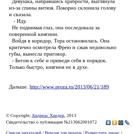
Девушка, набравшись храбрости, выглянула
из-за спины витязя. Покорно склонила голову
и сказала.
- Иду.
Не поднимая глаз, она последовала за
поверенной княгини.
Войдя в коридор, Тора остановилась. Она
критично осмотрела Фрею и сжав недовольно
губы, вынесла приговор.
- Бегом к себе и приведи себя в порядок.
Только быстро, княгиня не в духе.
Дальше.
http://www.proza.ru/2013/06/21/189
© Copyright:
Андреас Хардер
, 2013
Свидетельство о публикации №213062001072
Список читателей
/
Версия для печати
/
Разместить анонс
/