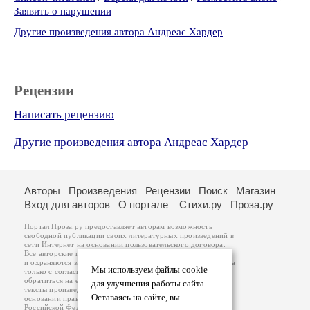
Заявить о нарушении
Другие произведения автора Андреас Хардер
Рецензии
Написать рецензию
Другие произведения автора Андреас Хардер
Авторы
Произведения
Рецензии
Поиск
Магазин
Вход для авторов
О портале
Стихи.ру
Проза.ру
Портал Проза.ру предоставляет авторам возможность
свободной публикации своих литературных произведений в
сети Интернет на основании
пользовательского договора
.
Все авторские права на произведения принадлежат авторам
и охраняются
законом
. Перепечатка произведений возможна
Мы используем файлы cookie
только с согласия его автора, к которому вы можете
обратиться на его авторской странице. Ответственность за
для улучшения работы сайта.
тексты произведений авторы несут самостоятельно на
Оставаясь на сайте, вы
основании
правил публикации
и
законодательства
Российской Федерации
. Данные пользователей