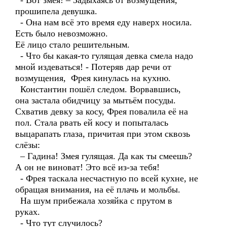
- Вот змея! – Задыхаясь от возмущения,
прошипела девушка.
- Она нам всё это время еду наверх носила.
Есть было невозможно.
Её лицо стало решительным.
- Что бы какая-то гулящая девка смела надо
мной издеваться! - Потеряв дар речи от
возмущения, Фрея кинулась на кухню.
Константин пошёл следом. Ворвавшись,
она застала обидчицу за мытьём посуды.
Схватив девку за косу, Фрея повалила её на
пол. Стала рвать ей косу и попыталась
выцарапать глаза, причитая при этом сквозь
слёзы:
– Гадина! Змея гулящая. Да как ты смеешь?
А он не виноват! Это всё из-за тебя!
- Фрея таскала несчастную по всей кухне, не
обращая внимания, на её плачь и мольбы.
На шум прибежала хозяйка с прутом в
руках.
- Что тут случилось?