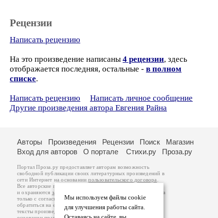
Рецензии
Написать рецензию
На это произведение написаны
4 рецензии
, здесь
отображается последняя, остальные -
в полном
списке
.
Написать рецензию
Написать личное сообщение
Другие произведения автора Евгения Райна
Авторы
Произведения
Рецензии
Поиск
Магазин
Вход для авторов
О портале
Стихи.ру
Проза.ру
Портал Проза.ру предоставляет авторам возможность
свободной публикации своих литературных произведений в
сети Интернет на основании
пользовательского договора
.
Все авторские права на произведения принадлежат авторам
и охраняются
законом
. Перепечатка произведений возможна
Мы используем файлы cookie
только с согласия его автора, к которому вы можете
обратиться на его авторской странице. Ответственность за
для улучшения работы сайта.
тексты произведений авторы несут самостоятельно на
Оставаясь на сайте, вы
основании
правил публикации
и
законодательства