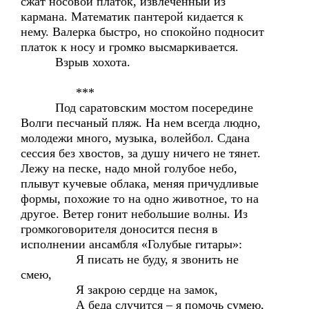
сжат носовой платок, извлечённый из
кармана. Математик пантерой кидается к
нему. Валерка быстро, но спокойно подносит
платок к носу и громко высмаркивается.
Взрыв хохота.
***
Под саратовским мостом посередине
Волги песчаный пляж. На нем всегда людно,
молодежи много, музыка, волейбол. Сдана
сессия без хвостов, за душу ничего не тянет.
Лежу на песке, надо мной голубое небо,
плывут кучевые облака, меняя причудливые
формы, похожие то на одно животное, то на
другое. Ветер гонит небольшие волны. Из
громкоговорителя доносится песня в
исполнении ансамбля «Голубые гитары»:
Я писать не буду, я звонить не
смею,
Я закрою сердце на замок,
А беда случится – я помочь сумею,