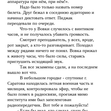
аппаратура при нём, при нём!».
Надо было только назвать номер
билета. Друг бежал в соседнюю аудиторию и
начинал диктовать ответ. Пиджак
переодевали по очереди.
Что-то у Вовки случилось с винтиком
часов, и не получалось убавить громкость.
Смотрит преподаватель, у всех, вроде,
рот закрыт, а кто-то разговаривает. Походил
между рядами ничего не понял. Вовка прижал
к животу часы, что было силы, стараясь
приглушить исходящий звук.
Так все экзамены сдали, а на последнем
вышло вот что.
В небольшом городке - спутнике г.
Саратова находилась летная военная часть и
милиция, контролировала эфир, чтобы не
было помех в радиосвязи, проезжая мимо
института ими был запеленгован
радиопередатчик. Вот тебе и пожалуйста!
- Если бы знал, кто сделал, сразу бы