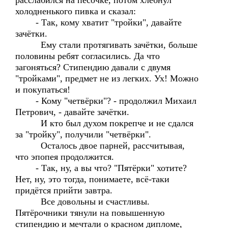
расслабился на песочке, потом хлебнул
холодненького пивка и сказал:
- Так, кому хватит "тройки", давайте
зачётки.
Ему стали протягивать зачётки, больше
половины ребят согласились. Да что
загоняться? Стипендию давали с двумя
"тройками", предмет не из легких. Ух! Можно
и покупаться!
- Кому "четвёрки"? - продолжил Михаил
Петрович, - давайте зачётки.
И кто был духом покрепче и не сдался
за "тройку", получили "четвёрки".
Осталось двое парней, рассчитывая,
что эпопея продолжится.
- Так, ну, а вы что? "Пятёрки" хотите?
Нет, ну, это тогда, понимаете, всё-таки
придётся прийти завтра.
Все довольны и счастливы.
Пятёрочники тянули на повышенную
стипендию и мечтали о красном дипломе,