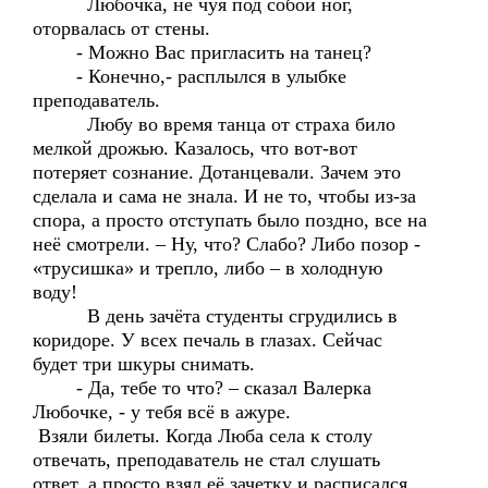
Любочка, не чуя под собой ног,
оторвалась от стены.
- Можно Вас пригласить на танец?
- Конечно,- расплылся в улыбке
преподаватель.
Любу во время танца от страха било
мелкой дрожью. Казалось, что вот-вот
потеряет сознание. Дотанцевали. Зачем это
сделала и сама не знала. И не то, чтобы из-за
спора, а просто отступать было поздно, все на
неё смотрели. – Ну, что? Слабо? Либо позор -
«трусишка» и трепло, либо – в холодную
воду!
В день зачёта студенты сгрудились в
коридоре. У всех печаль в глазах. Сейчас
будет три шкуры снимать.
- Да, тебе то что? – сказал Валерка
Любочке, - у тебя всё в ажуре.
Взяли билеты. Когда Люба села к столу
отвечать, преподаватель не стал слушать
ответ, а просто взял её зачетку и расписался,