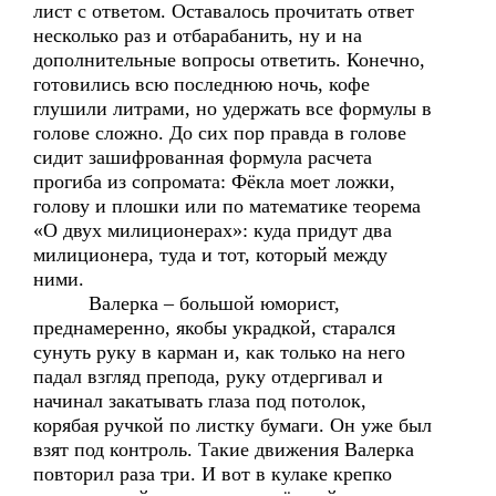
лист с ответом. Оставалось прочитать ответ
несколько раз и отбарабанить, ну и на
дополнительные вопросы ответить. Конечно,
готовились всю последнюю ночь, кофе
глушили литрами, но удержать все формулы в
голове сложно. До сих пор правда в голове
сидит зашифрованная формула расчета
прогиба из сопромата: Фёкла моет ложки,
голову и плошки или по математике теорема
«О двух милиционерах»: куда придут два
милиционера, туда и тот, который между
ними.
Валерка – большой юморист,
преднамеренно, якобы украдкой, старался
сунуть руку в карман и, как только на него
падал взгляд препода, руку отдергивал и
начинал закатывать глаза под потолок,
корябая ручкой по листку бумаги. Он уже был
взят под контроль. Такие движения Валерка
повторил раза три. И вот в кулаке крепко