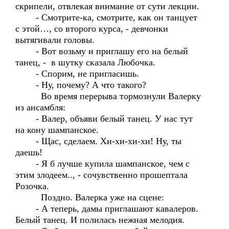
скрипели, отвлекая внимание от сути лекции.
- Смотрите-ка, смотрите, как он танцует
с этой…, со второго курса, - девчонки
вытягивали головы.
- Вот возьму и приглашу его на белый
танец, - в шутку сказала Любочка.
- Спорим, не пригласишь.
- Ну, почему? А что такого?
Во время перерыва тормознули Валерку
из ансамбля:
- Валер, объяви белый танец. У нас тут
на кону шампанское.
- Щас, сделаем. Хи-хи-хи-хи! Ну, ты
даешь!
- Я б лучше купила шампанское, чем с
этим злодеем.., - сочувственно прошептала
Розочка.
Поздно. Валерка уже на сцене:
- А теперь, дамы приглашают кавалеров.
Белый танец. И полилась нежная мелодия.