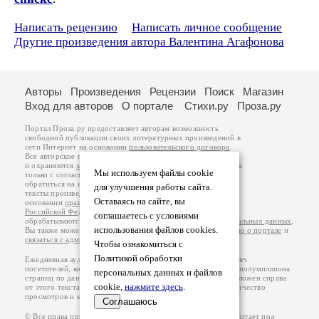
Написать рецензию
Написать личное сообщение
Другие произведения автора Валентина Агафонова
Авторы
Произведения
Рецензии
Поиск
Магазин
Вход для авторов
О портале
Стихи.ру
Проза.ру
Портал Проза.ру предоставляет авторам возможность
свободной публикации своих литературных произведений в
сети Интернет на основании
пользовательского договора
.
Все авторские права на произведения принадлежат авторам
и охраняются
законом
. Перепечатка произведений возможна
Мы используем файлы cookie
только с согласия его автора, к которому вы можете
обратиться на его авторской странице. Ответственность за
для улучшения работы сайта.
тексты произведений авторы несут самостоятельно на
Оставаясь на сайте, вы
основании
правил публикации
и
законодательства
Российской Федерации
. Данные пользователей
соглашаетесь с условиями
обрабатываются на основании
Политики обработки персональных данных
.
использования файлов cookies.
Вы также можете посмотреть более подробную
информацию о портале
и
связаться с администрацией
.
Чтобы ознакомиться с
Политикой обработки
Ежедневная аудитория портала Проза.ру – порядка 100 тысяч
посетителей, которые в общей сумме просматривают более полумиллиона
персональных данных и файлов
страниц по данным счетчика посещаемости, который расположен справа
cookie,
нажмите здесь
.
от этого текста. В каждой графе указано по две цифры: количество
просмотров и количество посетителей.
Соглашаюсь
© Все права принадлежат авторам, 2000-2026. Портал работает под