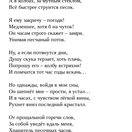
А в колбах, за мутным стеклом,
Всё быстрее струится песок.
Я ему закричу – погоди!
Медленнее, хотя б на чуток!
Он часам строго скажет – замри.
Унимая песчаный поток.
Ну, а если потянутся дни,
Душу скука терзает, хоть плачь,
Попрошу его – колбу встряхни!
И помчатся тот час годы вскачь…
Но однажды, войдя в мои сны,
Он шепнёт мне – прости, я устал…
И в часах, с чувством лёгкой вины,
Рухнет вниз последний кристалл.
От прощальной горечи слов,
За собой уведёт вдаль меня,
Хранитель песочных часов,