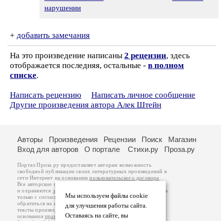
нарушении
+
добавить замечания
На это произведение написаны
2 рецензии
, здесь
отображается последняя, остальные -
в полном
списке
.
Написать рецензию
Написать личное сообщение
Другие произведения автора Алек Штейн
Авторы
Произведения
Рецензии
Поиск
Магазин
Вход для авторов
О портале
Стихи.ру
Проза.ру
Портал Проза.ру предоставляет авторам возможность
свободной публикации своих литературных произведений в
сети Интернет на основании
пользовательского договора
.
Все авторские права на произведения принадлежат авторам
и охраняются
законом
. Перепечатка произведений возможна
Мы используем файлы cookie
только с согласия его автора, к которому вы можете
обратиться на его авторской странице. Ответственность за
для улучшения работы сайта.
тексты произведений авторы несут самостоятельно на
Оставаясь на сайте, вы
основании
правил публикации
и
законодательства