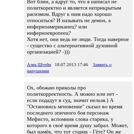
Вот блин, а вдруг то, что я написал не
политкоректно и является неприкрытым
расизмом. Вдруг к ним надо хорошо
относиться? И называть не демон, а
инферноамериканец? или
инферноевропеец?
Хотя нет, они ведь не люди. Тогда наверное
- существо с альтернативной духовной
организацией? -)))
Алек Штейн
18.07.2013 17:46
Заявить о
нарушении
Ох, обожаю приколы про
политкорректность. А можно или нет -
если подадут в суд, значит нельзя.) А
"Остановись мгновение" сказал во время
последнего эпичного боя персонаж
Мефисто, вспомнив слова старика, у
которого в своё время душу забрал. Может,
был намёк, что тот старик - Гёте? Он же