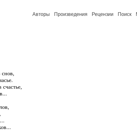
Авторы
Произведения
Рецензии
Поиск
 снов,
асье.
 счастье,
...
лов,
,
..
ов...