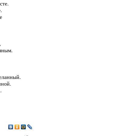
сте.
.
е
,
яным.
еланный.
ной.
.
7