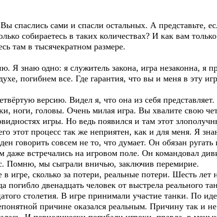
 Вы спаслись сами и спасли остальных. А представьте, 
олько собираетесь в таких количествах? И как вам только
сь там в тысячекратном размере.
. Я знаю одно: я служитель закона, игра незаконна, я п
ухе, погибнем все. Где гарантия, что вы и меня в эту игр
етвёртую версию. Видел я, что она из себя представляе
ки, ноги, головы. Очень милая игра. Вы хвалите свою че
овидностях игры. Но ведь появился и там этот злополучн
го этот процесс так же неприятен, как и для меня. Я зн
н говорить совсем не то, что думает. Он обязан ругать и
ом даже встречались на игровом поле. Он командовал ди
с. Помню, мы сыграли вничью, заключив перемирие.
 в игре, сколько за потери, реальные потери. Шесть лет 
да погибло двенадцать человек от выстрела реального т
того столетия. В игре принимали участие танки. По иде
непонятной причине оказался реальным. Причину так и н