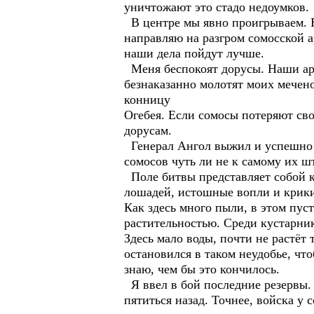
уничтожают это стадо недоумков.
В центре мы явно проигрываем. Б
направляю на разгром сомосской а
наши дела пойдут лучше.
Меня беспокоят дорусы. Наши арт
безнаказанно молотят моих мечено
конницу
Огебея. Если сомосы потеряют сво
дорусам.
Генерал Ангол выжил и успешно н
сомосов чуть ли не к самому их шт
Поле битвы представляет собой к
лошадей, истошные вопли и крики 
Как здесь много пыли, в этом пус
растительностью. Среди кустарник
Здесь мало воды, почти не растёт
остановился в таком неудобье, чт
знаю, чем бы это кончилось.
Я ввел в бой последние резервы. 
пятиться назад. Точнее, войска у 