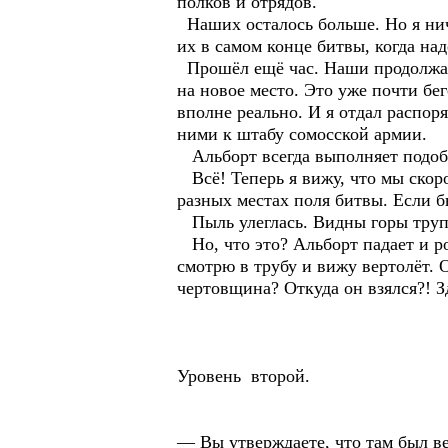
полков и отрядов.
Наших осталось больше. Но я ниче
их в самом конце битвы, когда на
Прошёл ещё час. Наши продолжали
на новое место. Это уже почти бе
вполне реально. И я отдал распор
ними к штабу сомосской армии.
Альборт всегда выполняет подобны
Всё! Теперь я вижу, что мы скор
разных местах поля битвы. Если б
Пыль улеглась. Видны горы трупов
Но, что это? Альборт падает и р
смотрю в трубу и вижу вертолёт. 
чертовщина? Откуда он взялся?! З
Уровень второй.
— Вы утверждаете, что там был ве