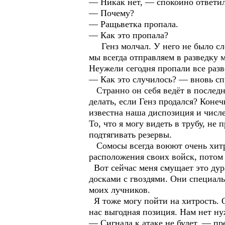
— Никак нет, — спокойно ответил
— Почему?
— Ращьветка пропала.
— Как это пропала?
Генз молчал. У него не было сло
мы всегда отправляем в разведку
Неужели сегодня пропали все раз
— Как это случилось? — вновь спр
Странно он себя ведёт в последне
делать, если Генз продался? Конеч
известна наша диспозиция и числе
То, что я могу видеть в трубу, не
подтягивать резервы.
Сомосы всегда воюют очень хитро
расположения своих войск, потом
Вот сейчас меня смущает это дур
досками с гвоздями. Они специал
моих лучников.
Я тоже могу пойти на хитрость. Он
нас выгодная позиция. Нам нет ну
— Сигнала к атаке не будет, — пр