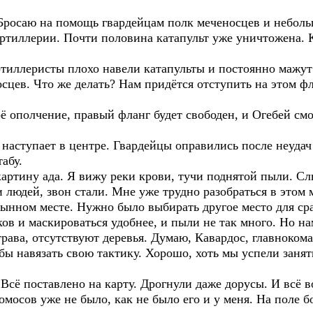
росаю на помощь гвардейцам полк меченосцев и неболь
ртиллерии. Почти половина катапульт уже уничтожена. К
иллеристы плохо навели катапульты и постоянно мажут
сцев. Что же делать? Нам придётся отступить на этом фл
ё ополчение, правый фланг будет свободен, и Огебей см
аступает в центре. Гвардейцы оправились после неудач 
абу.
артину ада. Я вижу реки крови, тучи поднятой пыли. С
людей, звон стали. Мне уже трудно разобраться в этом 
тынном месте. Нужно было выбирать другое место для сра
ов и маскироваться удобнее, и пыли не так много. Но на
 трава, отсутствуют деревья. Думаю, Кавардос, главнок
обы навязать свою тактику. Хорошо, хоть мы успели занят
Всё поставлено на карту. Дрогнули даже дорусы. И всё 
сомосов уже не было, как не было его и у меня. На поле 