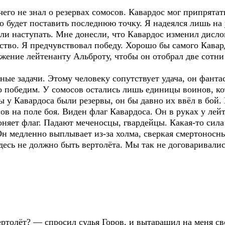
го не знал о резервах сомосов. Кавардос мог припрятат
до будет поставить последнюю точку. Я надеялся лишь н
 наступать. Мне донесли, что Кавардос изменил дислок
гство. Я предчувствовал победу. Хорошо бы самого Кавард
яжение лейтенанту Альброту, чтобы он отобрал две сотн
е задачи. Этому человеку сопутствует удача, он фантас
о победим. У сомосов остались лишь единицы воинов, к
ы у Кавардоса были резервы, он бы давно их ввёл в бой. 
 на поле боя. Виден флаг Кавардоса. Он в руках у лейт
оняет флаг. Падают меченосцы, гвардейцы. Какая-то сил
Он медленно выплывает из-за холма, сверкая смертоносны
десь не должно быть вертолёта. Мы так не договаривалис
ртолёт? — спросил судья Горов, и вытаращил на меня св