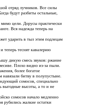
шой отряд лучников. Все силы
огда будут разбиты остальные,
 мимо цели. Дорусы практически
анге. Вся надежда теперь на
ожет ударить в тыл этим подлецам
и теперь теснят кавалерию
лышу дикую смесь звуков: ржание
месиве. Плохо видно из-за пыли.
жения, более богатое
м навязали битву в полупустыне.
омандующий сомосов, специально
ь выгодные высоты, а то и не
войско сомосов начало медленно
боя рубились жалкие остатки