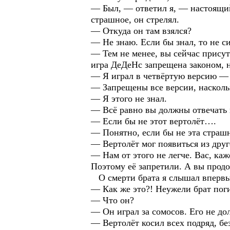
— Был, — ответил я, — настоящий 
страшное, он стрелял.
— Откуда он там взялся?
— Не знаю. Если бы знал, то не си
— Тем не менее, вы сейчас присутс
игра ДеДеНс запрещена законом, н
— Я играл в четвёртую версию —
— Запрещены все версии, насколь
— Я этого не знал.
— Всё равно вы должны отвечать п
— Если бы не этот вертолёт….
— Понятно, если бы не эта страшн
— Вертолёт мог появиться из друг
— Нам от этого не легче. Вас, каж
Поэтому её запретили. А вы продо
О смерти брата я слышал впервы
— Как же это?! Неужели брат по
— Что он?
— Он играл за сомосов. Его не до
— Вертолёт косил всех подряд, бе