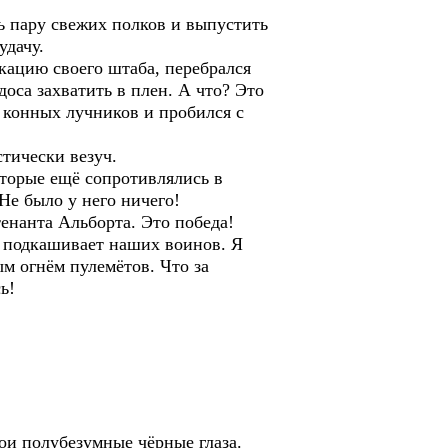
ь пару свежих полков и выпустить
а удачу.
ацию своего штаба, перебрался
оса захватить в плен. А что? Это
и конных лучников и пробился с
тически везуч.
оторые ещё сопротивлялись в
Не было у него ничего!
енанта Альборта. Это победа!
а подкашивает наших воинов. Я
м огнём пулемётов. Что за
ь!
ои полубезумные чёрные глаза.