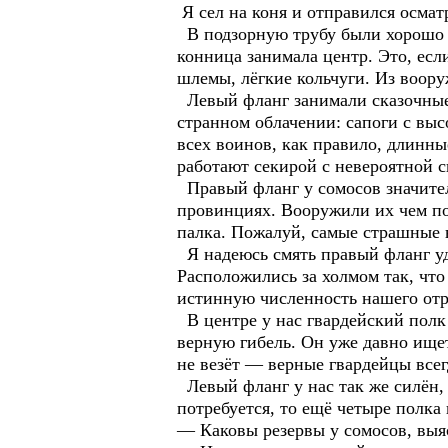
Я сел на коня и отправился осмат
В подзорную трубу были хорошо 
конница занимала центр. Это, есл
шлемы, лёгкие кольчуги. Из воор
Левый фланг занимали сказочные
странном облачении: сапоги с вы
всех воинов, как правило, длинны
работают секирой с невероятной с
Правый фланг у сомосов значител
провинциях. Вооружили их чем поп
палка. Пожалуй, самые страшные в
Я надеюсь смять правый фланг у
Расположились за холмом так, что
истинную численность нашего отр
В центре у нас гвардейский полк 
верную гибель. Он уже давно ищет
не везёт — верные гвардейцы все
Левый фланг у нас так же силён,
потребуется, то ещё четыре полка
— Каковы резервы у сомосов, выя