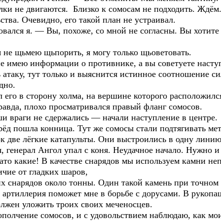
лки не двигаются. Близко к сомосам не подходить. Ждём
тва. Очевидно, его такой план не устраивал.
вался я. — Вы, похоже, со мной не согласны. Вы хотите 
 не щьмею щьпорить, я могу только щьоветовать.
е имею информации о противнике, а вы советуете наступ
 атаку, тут только и выяснится истинное соотношение си
дно.
 его в сторону холма, на вершине которого расположилс
правда, плохо просматривался правый фланг сомосов.
 враги не сдержались — начали наступление в центре.
д пошла конница. Тут же сомосы стали подтягивать мет
ок две лёгкие катапульты. Они выстроились в одну линию
, генерал Ангол упал с коня. Неудачное начало. Нужно 
Зато какие! В качестве снарядов мы используем камни н
ичие от гладких шаров,
х снарядов около тонны. Один такой камень при точном
о артиллерия поможет мне в борьбе с дорусами. В рукоп
олжен уложить троих своих меченосцев.
полчение сомосов, и с удовольствием наблюдаю, как мои