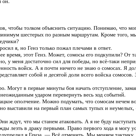
 он.
в, чтобы толком объяснить ситуацию. Понимаю, что мог 
 минимум шестерых по разным маршрутам. Кроме того, м
ведчики?
осил я, но Генз только пожал плечами в ответ.
е время, этот Генз. Может, сомосы его подкупили? От т
но, у меня достаточно сил для победы, но всё-таки непри
нность войск. А я почти ничего не знаю о сомосах. Я до
 представляет собой и десятой доли всего войска сомосов
. Могут в первые минуты боя начать отступление, заман
 неожиданным ударом перевернуть весь ход событий.
ацкое ополчение. Можно подумать, что сомосам нечем во
ьно выставили на первый план самых тупых и неумелых, 
и ждут, что мы станем атаковать. А я не буду наступать
жды лезть в драку первыми. Право первого хода я могу у
едупредил я Генза. — Всё отменить. Мы меняем тактику.