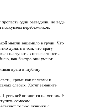
пропасть один разведчик, но ведь
ы подкупаем перебежчиков.
акой мысли защемило в груди. Что
ятно думать о том, что врагу
лжен наступать в неизвестность.
. Знаю, как быстро они умеют
ивая врага в глубину
евать, кроме как палками и
самых слабых. Хотят заманить
. Пусть всё останется на местах. У
ступить сомосам.
 Атакуют только лучники с