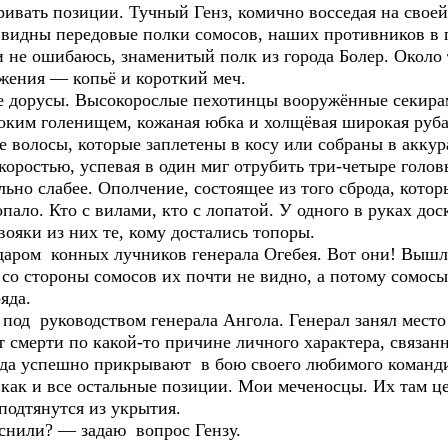
ривать позиции. Тучный Генз, комично восседая на своей 
видны передовые полки сомосов, наших противников в 
и не ошибаюсь, знаменитый полк из города Болер. Около
ужения — копьё и короткий меч.
 дорусы. Высокорослые пехотинцы вооружённые секирам
соким голенищем, кожаная юбка и холщёвая широкая руб
е волосы, которые заплетены в косу или собраны в аккур
коростью, успевая в один миг отрубить три-четыре голов
ьно слабее. Ополчение, состоящее из того сброда, кото
ало. Кто с вилами, кто с лопатой. У одного в руках доск
ояки из них те, кому достались топоры.
даром конных лучников генерала Огебея. Вот они! Вышл
 со стороны сомосов их почти не видно, а потому сомосы
яда.
под руководством генерала Ангола. Генерал занял место 
 смерти по какой-то причине личного характера, связан
гда успешно прикрывают в бою своего любимого команд
 как и все остальные позиции. Мои меченосцы. Их там ц
 подтянутся из укрытия.
снили? — задаю вопрос Гензу.