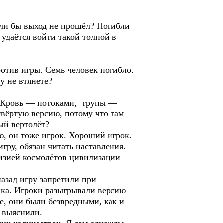
если бы выход не прошёл? Погибли
 удаётся войти такой толпой в
ротив игры. Семь человек погибло.
у не втянете?
т. Кровь — потоками, трупы —
твёртую версию, потому что там
ый вертолёт?
аю, он тоже игрок. Хороший игрок.
гру, обязан читать наставления.
визией космолётов цивилизации
назад игру запретили при
анка. Игроки разыгрывали версию
е, они были безвредными, как и
е выяснили.