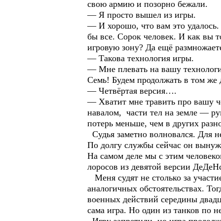
свою армию и позорно бежали.
— Я просто вышел из игры.
— И хорошо, что вам это удалось.
бы все. Сорок человек. И как вы т
игровую зону? Да ещё размножаете
— Такова технология игры.
— Мне плевать на вашу технологию
Семь! Будем продолжать в том же д
— Четвёртая версия….
— Хватит мне травить про вашу ч
навалом, части тел на земле — ру
потерь меньше, чем в других разн
Судья заметно волновался. Для не
По долгу службы сейчас он вынужде
На самом деле мы с этим человек
лоросов из девятой версии ДеДеН
Меня судят не столько за участие
аналогичных обстоятельствах. Тог
военных действий середины двадца
сама игра. Но один из танков по 