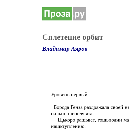
Сплетение орбит
Владимир Аяров
Уровень первый
Борода Генза раздражала своей не
сильно шепелявил.
— Щькоро ращьвет, гощьподин ма
нащьтуплению.