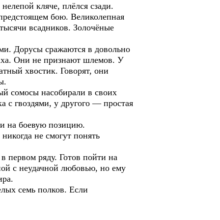
нелепой кляче, плёлся сзади.
предстоящем бою. Великолепная
 тысячи всадников. Золочёные
и. Дорусы сражаются в довольно
аха. Они не признают шлемов. У
атный хвостик. Говорят, они
ы.
рый сомосы насобирали в своих
а с гвоздями, у другого — простая
и на боевую позицию.
 никогда не смогут понять
в первом ряду. Готов пойти на
ной с неудачной любовью, но ему
ира.
елых семь полков. Если