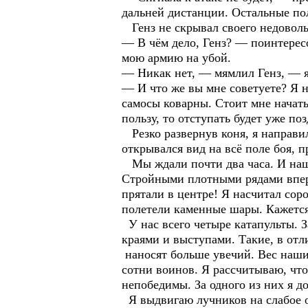
дальней дистанции. Остальные по
Генз не скрывал своего недовольс
— В чём дело, Генз? — поинтересо
мою армию на убой.
— Никак нет, — мямлил Генз, — я
— И что же вы мне советуете? Я н
самосы коварны. Стоит мне начать
пользу, то отступать будет уже поз
Резко развернув коня, я направил
открывался вид на всё поле боя, 
Мы ждали почти два часа. И наши
Стройными плотными рядами вперё
прятали в центре! Я насчитал сор
полетели каменные шары. Кажется
У нас всего четыре катапульты. 
краями и выступами. Такие, в отл
наносят больше увечий. Вес наши
сотни воинов. Я рассчитываю, чт
непобедимы. За одного из них я д
Я выдвигаю лучников на слабое о