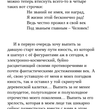
можно теперь втиснуть всего-то в четыре
таких вот строчки:
Ни званий не имея, ни наград,
Я жизни этой бесконечно рад!
Ведь честно прожил я свой век
Под званьем главным – Человек!
И в первую очередь хочу выпить за
давшую старт моему пути юность, из которой
я шагнул с её фигурантами аж в сегодня, в
электронно-космический, буйно
расцветающий своими противоречиями и
почти фантастическими достижениями век. А
её, свою уставшую от меня и моих погодков
юность, так и оставил у той скрипучей
деревенской калитки… Выпить за не менее
полуодетое, полуголодное и полухолодное
отрочество моего поколения… Выпить за его
зрелость, которая в моем лице так шикарно
сейчас разместилась вместе с вами в этом