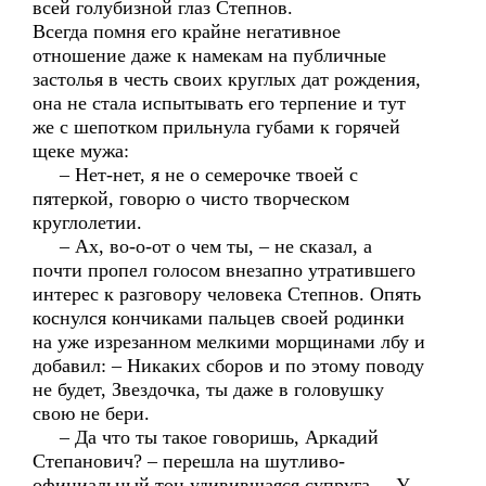
всей голубизной глаз Степнов.
Всегда помня его крайне негативное
отношение даже к намекам на публичные
застолья в честь своих круглых дат рождения,
она не стала испытывать его терпение и тут
же с шепотком прильнула губами к горячей
щеке мужа:
– Нет-нет, я не о семерочке твоей с
пятеркой, говорю о чисто творческом
круглолетии.
– Ах, во-о-от о чем ты, – не сказал, а
почти пропел голосом внезапно утратившего
интерес к разговору человека Степнов. Опять
коснулся кончиками пальцев своей родинки
на уже изрезанном мелкими морщинами лбу и
добавил: – Никаких сборов и по этому поводу
не будет, Звездочка, ты даже в головушку
свою не бери.
– Да что ты такое говоришь, Аркадий
Степанович? – перешла на шутливо-
официальный тон удивившаяся супруга. – У