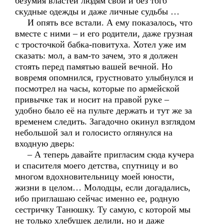
безумия властей людям свои и без того
скудные одежды и даже личные судьбы …
И опять все встали. А ему показалось, что
вместе с ними – и его родители, даже грузная
с тросточкой бабка-повитуха. Хотел уже им
сказать: мол, а вам-то зачем, это я должен
стоять перед памятью вашей вечной. Но
вовремя опомнился, грустновато улыбнулся и
посмотрел на часы, которые по армейской
привычке так и носит на правой руке –
удобно было её на пульте держать и тут же за
временем следить. Загадочно окинул взглядом
небольшой зал и голосисто оглянулся на
входную дверь:
– А теперь давайте пригласим сюда кучера
и спасителя моего детства, спутницу и во
многом вдохновительницу моей юности,
жизни в целом… Молодцы, если догадались,
ибо приглашаю сейчас именно ее, родную
сестричку Танюшку. Ту самую, с которой мы
не только хлебушек делили, но и даже