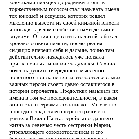
кончиками пальцев до родинки и опять
торжественным голосом стал называть имена
тех юношей и девушек, которых решил
мысленно вывести из своей книжной юности
и посадить рядом с собственными детьми и
внуками. Отпил еще глоток налитой в бокал
кровавого цвета памяти, посмотрел на
сидящих впереди себя и дальше, точно там
действительно находилось уже ползала
приглашенных, и на миг задумался. Словно
боясь нарушить очередность мысленно-
почетного приглашения за это застолье самых
важных персон своего давно оставшегося в
истории отрочества. Продолжил называть их
имена в той же последовательности, в какой
они и стали героями его книжки. Мысленно
проводил сюда своего первого рабочего
учителя Вилли Нанта, геройски отдавшего
жизнь за девичью честь сестренки Марии,
управляющего совхозотделением и его
бухгалтера, техникумовского военрука и