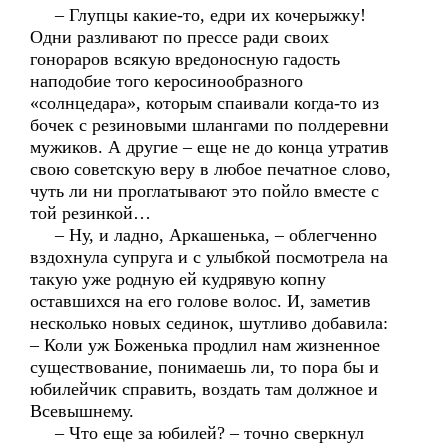
– Глупцы какие-то, едри их кочерыжку!
Одни разливают по прессе ради своих
гонораров всякую вредоносную гадость
наподобие того керосинообразного
«солнцедара», которым спаивали когда-то из
бочек с резиновыми шлангами по полдеревни
мужиков. А другие – еще не до конца утратив
свою советскую веру в любое печатное слово,
чуть ли ни проглатывают это пойло вместе с
той резинкой…
– Ну, и ладно, Аркашенька, – облегченно
вздохнула супруга и с улыбкой посмотрела на
такую уже родную ей кудрявую копну
оставшихся на его голове волос. И, заметив
несколько новых сединок, шутливо добавила:
– Коли уж Боженька продлил нам жизненное
существование, понимаешь ли, то пора бы и
юбилейчик справить, воздать там должное и
Всевышнему.
– Что еще за юбилей? – точно сверкнул