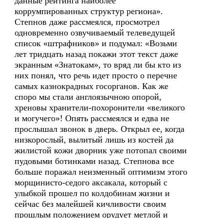
данные рейтинга наиболее
коррумпированных структур региона».
Степнов даже рассмеялся, просмотрел
одновременно озвучиваемый телеведущей
список «штрафников» и подумал: «Возьми
лет тридцать назад покажи этот текст даже
экранным «Знатокам», то вряд ли бы кто из
них понял, что речь идет просто о перечне
самых казнокрадных госорганов. Как же
споро мы стали англоязычною опорой,
хреновы хранители-похоронители «великого
и могучего»! Опять рассмеялся и едва не
прослышал звонок в дверь. Открыл ее, когда
низкорослый, вылитый лишь из костей да
жилистой кожи дворник уже потопал своими
пудовыми ботинками назад. Степнова все
больше поражал неизменный оптимизм этого
морщинисто-седого аксакала, который с
улыбкой прошел по колдобинам жизни и
сейчас без малейшей кичливости своим
прошлым положением орудует метлой и