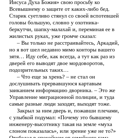
Иисуса Духа Божия» свою просьбу ко
Всевышнему о защите от каких-либо бед.
Старик суетливо стянул со своей вспотевшей
головы большую, словно у охотника-
беркутчи, шапку-малахай и, переминая ее в
жилистых руках, уже громче сказал:
– Вы только не расстраивайтесь, Аркадий,
но я вот шел недавно мимо конторы вашего
зятя… Иду себе, как всегда, а тут как раз из
дверей его выводят двое мордоворотов,
подозрительных таких…
– Что еще за хрень? – не стал он
дослушивать прервавшуюся картавым
заиканием информацию дворника. – Это же
Управление миграционной полиции, и туда
самые разные люди заходят, выходят тоже.
Закрыл за ним дверь и, пожавши плечами,
с улыбкой подумал: «Почему это бывшему
инженеру-высотнику такая на земле «муха
слоном показалась», или зрение уже не то?»
Отобедал в спокойном от семейного гама