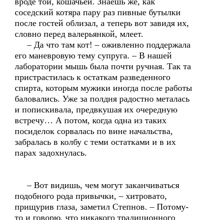
вроде той, кошачьей. Знаешь же, как
соседский котяра пару раз пивные бутылки
после гостей облизал, а теперь вот завидя их,
словно перед валерьянкой, млеет.
– Да что там кот! – оживленно поддержала
его маневровую тему супруга. – В нашей
лаборатории мышь была почти ручная. Так та
пристрастилась к остаткам разведенного
спирта, которым мужики иногда после работы
баловались. Уже за полдня радостно металась
и попискивала, предвкушая их очередную
встречу… А потом, когда одна из таких
посиделок сорвалась по вине начальства,
забралась в колбу с теми остатками и в их
парах задохнулась.
– Вот видишь, чем могут заканчиваться
подобного рода привычки, – хитровато,
прищурив глаза, заметил Степнов. – Потому-
то и говорю, что никакого традиционного