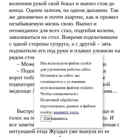
волнения рукой свой бокал и выпил стоя до
конца. Одним залпом, на одном дыхании. Так
же динамично и почти азартно, как и прожил
незабываемую жизнь свою. Выпил и
неожиданно для всех стал, подгибая колени,
заваливаться на стол. Вовремя подскочившие
с одной стороны супруга, а с другой – зять
подхватили его под руки и плавно уложили на
рядом стоящий у стенки диванчик.
– Может, «скорую»? – шепнул Вилли.
Мы используем файлы cookie
для улучшения работы сайта.
– Подожди, – освобождая от галстука
Оставаясь на сайте, вы
ворот побледневшего мужа, сказала уже
соглашаетесь с условиями
поднаторевшая в оказании ему первичной
использования файлов cookies.
медпощи Лина Ивановна. – Сначала я сама…
Чтобы ознакомиться с
Политикой обработки
персональных данных и файлов
Быстро протестировала его глаза, лицо и
cookie,
нажмите здесь
.
голос на показания возможного инсульта. И
Соглашаюсь
все заметили, что повеселела. А врожденная с
интуицией отца Жулдыз уже вынула из ее