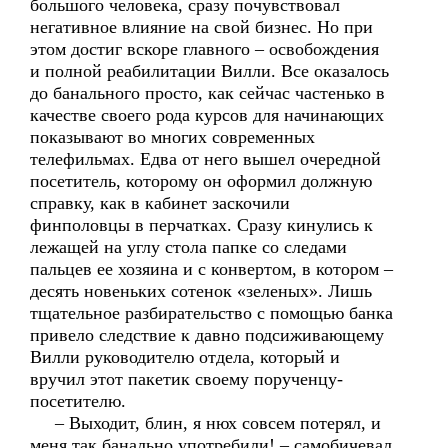
большого человека, сразу почувствовал
негативное влияние на свой бизнес. Но при
этом достиг вскоре главного – освобождения
и полной реабилитации Вилли. Все оказалось
до банального просто, как сейчас частенько в
качестве своего рода курсов для начинающих
показывают во многих современных
телефильмах. Едва от него вышел очередной
посетитель, которому он оформил должную
справку, как в кабинет заскочили
финполовцы в перчатках. Сразу кинулись к
лежащей на углу стола папке со следами
пальцев ее хозяина и с конвертом, в котором –
десять новеньких сотенок «зеленых». Лишь
тщательное разбирательство с помощью банка
привело следствие к давно подсиживающему
Вилли руководителю отдела, который и
вручил этот пакетик своему порученцу-
посетителю.
– Выходит, блин, я нюх совсем потерял, и
меня так банально употребили! – самобичевал