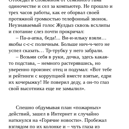
одиночестве и сел за компьютер. Не прошло и
трех часов работы, как ее оборвал своей
протяжной громкостью телефонный звонок.
Неузнаваемый голос Жулдыз сквозь всхлипы
и глотание слез почти прокричал:
– Па-а-апка, беда!... Ви-и-ильку взяли…
якобы с-с-с поличным. Больше нич-ч-чего не
успел сказать… Тр-трубку у него забрали.
– Возьми себя в руки, дочка, здесь какая-
то подстава, – немного растерявшись, но
уверенно произнес отец и подумал: «Вот тебе
и рейтинги с коррупцией вместе взятые, едри
их кочерыжку! Не поверил деду, а он-то глаз
свой высотника еще не замылил».
Спешно обдумывая план «пожарных»
действий, зашел в Интернет и случайно
наткнулся на «Горячие новости». Пробежал
взглядом по их колонке и – чуть глаза из