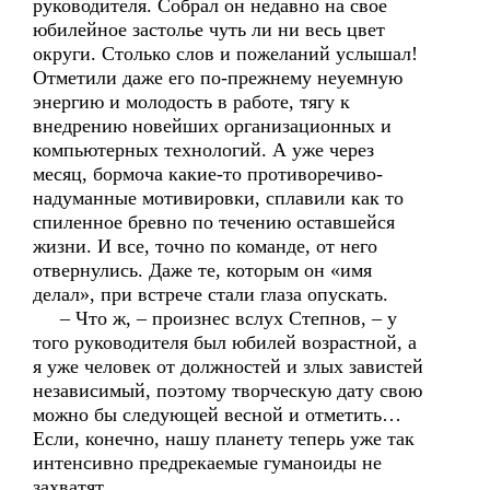
руководителя. Собрал он недавно на свое
юбилейное застолье чуть ли ни весь цвет
округи. Столько слов и пожеланий услышал!
Отметили даже его по-прежнему неуемную
энергию и молодость в работе, тягу к
внедрению новейших организационных и
компьютерных технологий. А уже через
месяц, бормоча какие-то противоречиво-
надуманные мотивировки, сплавили как то
спиленное бревно по течению оставшейся
жизни. И все, точно по команде, от него
отвернулись. Даже те, которым он «имя
делал», при встрече стали глаза опускать.
– Что ж, – произнес вслух Степнов, – у
того руководителя был юбилей возрастной, а
я уже человек от должностей и злых завистей
независимый, поэтому творческую дату свою
можно бы следующей весной и отметить…
Если, конечно, нашу планету теперь уже так
интенсивно предрекаемые гуманоиды не
захватят.