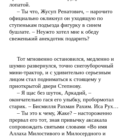
лопатой.
– Ты что, Жусуп Ренатович, – нарочито
официально окликнул он уходящую по
ступенькам подъезда фигурку в синем
бушлате. – Неужто хотел мне к обеду
свеженький анекдотик подарить?
Тот мгновенно остановился, медленно и
шумно развернулся, точно снегоуборочный
мини-трактор, и с удивительно серьезным
лицом стал подниматься к стоящему у
приоткрытой двери Степнову.
– Я щас без шуток, Аркадий, –
окончательно гася его улыбку, пробормотал
старик. – Бисмилля Рахман Рахим. Иса Рух…
– Ты это к чему, Жаке? – настороженно
прервал его тот, зная привычку аксакала
сопровождать святыми словами «Во имя
Аллаха Милостивого и Милосердного и