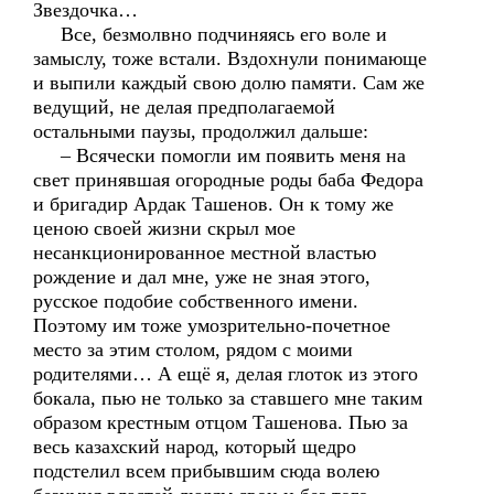
Звездочка…
Все, безмолвно подчиняясь его воле и
замыслу, тоже встали. Вздохнули понимающе
и выпили каждый свою долю памяти. Сам же
ведущий, не делая предполагаемой
остальными паузы, продолжил дальше:
– Всячески помогли им появить меня на
свет принявшая огородные роды баба Федора
и бригадир Ардак Ташенов. Он к тому же
ценою своей жизни скрыл мое
несанкционированное местной властью
рождение и дал мне, уже не зная этого,
русское подобие собственного имени.
Поэтому им тоже умозрительно-почетное
место за этим столом, рядом с моими
родителями… А ещё я, делая глоток из этого
бокала, пью не только за ставшего мне таким
образом крестным отцом Ташенова. Пью за
весь казахский народ, который щедро
подстелил всем прибывшим сюда волею