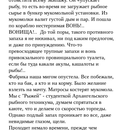
отомстить всему экипажу. Он «упускает"
рыбу, то есть во-время не загружает рыбное
сырье в бункер мукомольной установки. Из
мукомолки валит густой дым и пар. И пошла
по кораблю нестерпимая ВОНЬ!..
ВОНИЩА!.. До той поры, такого противного
запаха я не нюхивал, ни под каким предлогом,
и даже по принуждению. Что-то
превосходящее трупные запахи и вонь
привокзального провинциального туалета,
если бы туда какали акулы, кашалоты и
рыбы!..
Фабрика наша мигом опустела. Все побежали,
кто на бак, а кто и на корму. Было желание
взлезть на мачту. Матросы костерят мукомола.
Мы с "Рыжей" - студенткой Архангельского
рыбного техникума, думаем спрятаться в
каюте, что и делаем со скоростью торпеды.
Однако подлый запах проникает во все, даже
невидимые глазом, щели.
Проходит немало времени, прежде чем