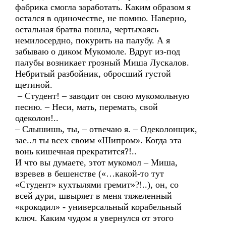
фабрика смогла заработать. Каким образом я
остался в одиночестве, не помню. Наверно,
остальная братва пошла, чертыхаясь
немилосердно, покурить на палубу. А я
забываю о диком Мукомоле. Вдруг из-под
палубы возникает грозный Миша Лускалов.
Небритый разбойник, обросший густой
щетиной.
– Студент! – заводит он свою мукомольную
песню. – Неси, мать, перемать, свой
одеколон!..
– Слышишь, ты, – отвечаю я. – Одеколонщик,
зае..л ты всех своим «Шипром». Когда эта
вонь кишечная прекратится?!..
И что вы думаете, этот мукомол – Миша,
взревев в бешенстве («…какой-то тут
«Студент» кухтылями гремит»?!..), он, со
всей дури, швыряет в меня тяжеленный
«крокодил» - универсальный корабельный
ключ. Каким чудом я увернулся от этого