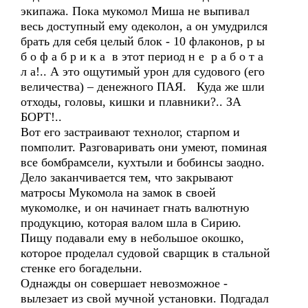
экипажа. Пока мукомол Миша не выпивал
весь доступный ему одеколон, а он умудрился
брать для себя целый блок - 10 флаконов, р ы
б о ф а б р и к а в этот период н е р а б о т а
л а!.. А это ощутимый урон для судового (его
величества) – денежного ПАЯ. Куда же шли
отходы, головы, кишки и плавники?.. ЗА
БОРТ!..
Вот его застраивают технолог, старпом и
помполит. Разговаривать они умеют, поминая
все бомбрамсели, кухтыли и бобинсы заодно.
Дело заканчивается тем, что закрывают
матросы Мукомола на замок в своей
мукомолке, и он начинает гнать валютную
продукцию, которая валом шла в Сирию.
Пищу подавали ему в небольшое окошко,
которое проделал судовой сварщик в стальной
стенке его богадельни.
Однажды он совершает невозможное -
вылезает из свой мучной установки. Подгадал