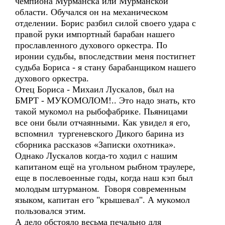
чемпиона Мурманска или Мурманской
области. Обучался он на механическом
отделении. Борис разбил силой своего удара с
правой руки импортный барабан нашего
прославленного духового оркестра. По
иронии судьбы, впоследствии меня постигнет
судьба Бориса - я стану барабанщиком нашего
духового оркестра.
Отец Бориса - Михаил Лускалов, был на
БМРТ - МУКОМОЛОМ!.. Это надо знать, кто
такой мукомол на рыбофабрике. Пьяницами
все они были отчаянными. Как увидел я его,
вспомнил тургеневского Дикого барина из
сборника рассказов «Записки охотника».
Однако Лускалов когда-то ходил с нашим
капитаном ещё на угольном рыбном траулере,
еще в послевоенные годы, когда наш кэп был
молодым штурманом. Говоря современным
языком, капитан его "крышевал". А мукомол
пользовался этим.
А дело обстояло весьма печально для