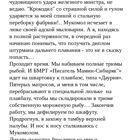
чудовищного удара железного монстра, не
ведаю. "Крокодил" со страшной силой и гулом
ударяется за моей спиной о стальную
переборку фабрики!.. Мукомол исчезает в
люке своей адской мыловарни. А я, находясь
в полной растерянности, в очередной раз
начинаю понимать, что получить диплом
штурмана дальнего плавания - это не в сказку
попасть…
Проходит время. Мы набиваем полные трюмы
рыбой. И БМРТ «Писатель Мамин-Сибиряк"»
идет на швартовку к плавбазе, типа «Даурия».
Пятерых матросов, и меня в том числе,
перебрасывают в специальной люльке на
плавбазу, чтобы мы складировали в трюме
собственную мороженую рыбу… Закончив
работу, мы дефилируем по шкафуту.
Продрогнув, я захожу в тамбур верхней
палубы. И нос к носу сталкиваюсь с
Мукомолом.
Дикарь радостно бросается ко мне и