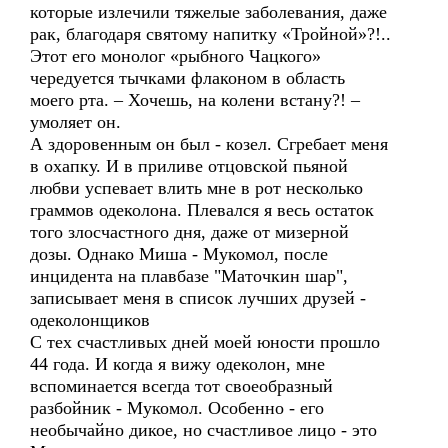
которые излечили тяжелые заболевания, даже
рак, благодаря святому напитку «Тройной»?!..
Этот его монолог «рыбного Чацкого»
чередуется тычками флаконом в область
моего рта. – Хочешь, на колени встану?! –
умоляет он.
А здоровенным он был - козел. Сгребает меня
в охапку. И в приливе отцовской пьяной
любви успевает влить мне в рот несколько
граммов одеколона. Плевался я весь остаток
того злосчастного дня, даже от мизерной
дозы. Однако Миша - Мукомол, после
инцидента на плавбазе "Маточкин шар",
записывает меня в список лучших друзей -
одеколонщиков
С тех счастливых дней моей юности прошло
44 года. И когда я вижу одеколон, мне
вспоминается всегда тот своеобразный
разбойник - Мукомол. Особенно - его
необычайно дикое, но счастливое лицо - это