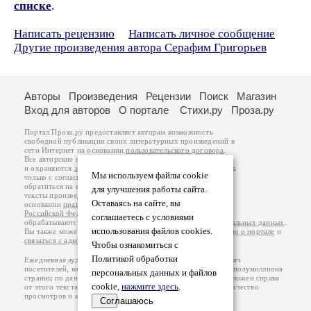
списке
.
Написать рецензию
Написать личное сообщение
Другие произведения автора Серафим Григорьев
Авторы
Произведения
Рецензии
Поиск
Магазин
Вход для авторов
О портале
Стихи.ру
Проза.ру
Портал Проза.ру предоставляет авторам возможность
свободной публикации своих литературных произведений в
сети Интернет на основании
пользовательского договора
.
Все авторские права на произведения принадлежат авторам
и охраняются
законом
. Перепечатка произведений возможна
Мы используем файлы cookie
только с согласия его автора, к которому вы можете
обратиться на его авторской странице. Ответственность за
для улучшения работы сайта.
тексты произведений авторы несут самостоятельно на
Оставаясь на сайте, вы
основании
правил публикации
и
законодательства
Российской Федерации
. Данные пользователей
соглашаетесь с условиями
обрабатываются на основании
Политики обработки персональных данных
.
использования файлов cookies.
Вы также можете посмотреть более подробную
информацию о портале
и
связаться с администрацией
.
Чтобы ознакомиться с
Политикой обработки
Ежедневная аудитория портала Проза.ру – порядка 100 тысяч
посетителей, которые в общей сумме просматривают более полумиллиона
персональных данных и файлов
страниц по данным счетчика посещаемости, который расположен справа
cookie,
нажмите здесь
.
от этого текста. В каждой графе указано по две цифры: количество
просмотров и количество посетителей.
Соглашаюсь