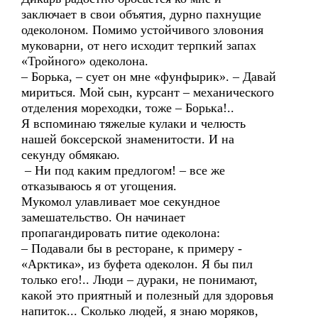
заключает в свои объятия, дурно пахнущие
одеколоном. Помимо устойчивого зловония
муковарни, от него исходит терпкий запах
«Тройного» одеколона.
– Борька, – сует он мне «фунфырик». – Давай
мириться. Мой сын, курсант – механического
отделения мореходки, тоже – Борька!..
Я вспоминаю тяжелые кулаки и челюсть
нашей боксерской знаменитости. И на
секунду обмякаю.
– Ни под каким предлогом! – все же
отказываюсь я от угощения.
Мукомол улавливает мое секундное
замешательство. Он начинает
пропагандировать питие одеколона:
– Подавали бы в ресторане, к примеру -
«Арктика», из буфета одеколон. Я бы пил
только его!.. Люди – дураки, не понимают,
какой это приятный и полезный для здоровья
напиток... Сколько людей, я знаю моряков,