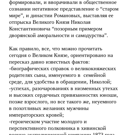
формировали, и вворачивали в общественное
сознании негативное представление о “старом
мире”, и династии Романовых, выставляя ее
отпрыска Великого Князя Николая
Константиновича “позорным примером
дворянской аморальности и самодурства”.
Как правило, все, что можно прочитать
сегодня о Великом Князе, ориентировано на
пересказ давно известных фактов:
-биографических справок о великокняжеских
родителях сына, именуемого в семейной
среде, для удобства в обращении, Николой;
-успехах, разочарованиях в низменных утехах
и высоких сердечных привязанностях юноши,
позже взрослого, но все такого же, неуемного
в похотливых желаниях мужчины
императорских кровей;
-героическом участие молодого и
перспективного полковника в хивинской
военно-экспедиционной компании 1873 года,