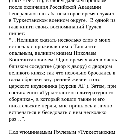
(1887 -1943 гг), в своем далеком прошлом
после окончания Российской Академии
Генерального штаба некоторое время служил
в Туркестанском военном округе. В одной из
глав книги своих воспоминаний Грулев
пишет:
“…Нелишне сказать несколько слов о моих
встречах с проживавшим в Ташкенте
опальным, великим князем Николаем
Константиновичем. Одно время я жил в очень
близком соседстве (двор к двору) с дворцом
великого князя; так что невольно бросались в
глаза обрывки внутренней жизни этого
царского неудачника (курсив АГ ). Затем, при
составлении «Туркестанского литературного
сборника», в который вошли также и его
писательские перлы, мне пришлось и лично
встречаться и беседовать с ним несколько
раз…”.
Под упоминаемым Грулевым «Туркестанским