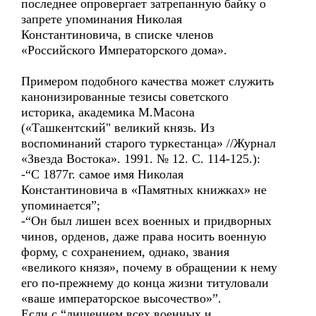
последнее опровергает затрепанную байку о
запрете упоминания Николая
Константиновича, в списке членов
«Российского Императорского дома».
Примером подобного качества может служить
канонизированные тезисы советского
историка, академика М.Масона
(«Ташкентский" великий князь. Из
воспоминаний старого туркестанца» //Журнал
«Звезда Востока». 1991. № 12. С. 114-125.):
-“С 1877г. самое имя Николая
Константиновича в «Памятных книжках» не
упоминается”;
-“Он был лишен всех военных и придворных
чинов, орденов, даже права носить военную
форму, с сохранением, однако, звания
«великого князя», почему в обращении к нему
его по-прежнему до конца жизни титуловали
«ваше императорское высочество»”.
Если с “лишением всех военных и