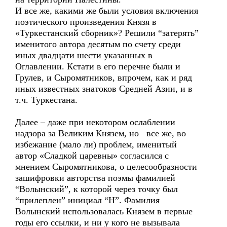
И все же, какими же были условия включения
поэтического произведения Князя в
«Туркестанский сборник»? Решили “затерять”
именитого автора десятым по счету среди
иных двадцати шести указанных в
Оглавлении. Кстати в его перечне были и
Грулев, и Сыромятников, впрочем, как и ряд
иных известных знатоков Средней Азии, и в
т.ч. Туркестана.
Далее – даже при некотором ослаблении
надзора за Великим Князем, но все же, во
избежание (мало ли) проблем, именитый
автор «Сладкой царевны» согласился с
мнением Сыромятникова, о целесообразности
зашифровки авторства поэмы фамилией
“Волынский”, к которой через точку был
“прилеплен” инициал “Н”. Фамилия
Волынский использовалась Князем в первые
годы его ссылки, и ни у кого не вызывала