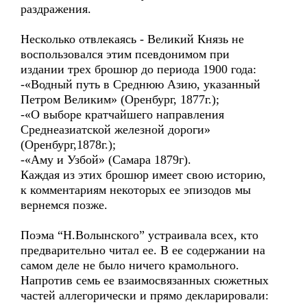
раздражения.
Несколько отвлекаясь - Великий Князь не
воспользовался этим псевдонимом при
издании трех брошюр до периода 1900 года:
-«Водный путь в Среднюю Азию, указанный
Петром Великим» (Оренбург, 1877г.);
-«О выборе кратчайшего направления
Среднеазиатской железной дороги»
(Оренбург,1878г.);
-«Аму и Узбой» (Самара 1879г).
Каждая из этих брошюр имеет свою историю,
к комментариям некоторых ее эпизодов мы
вернемся позже.
Поэма “Н.Волынского” устраивала всех, кто
предварительно читал ее. В ее содержании на
самом деле не было ничего крамольного.
Напротив семь ее взаимосвязанных сюжетных
частей аллегорически и прямо декларировали: