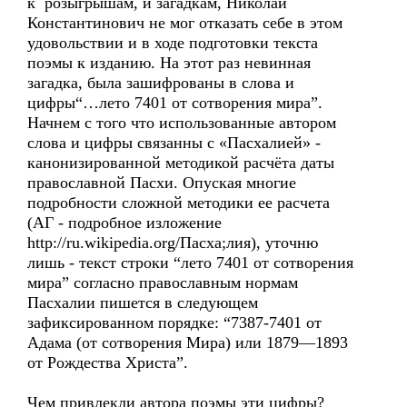
к розыгрышам, и загадкам, Николай
Константинович не мог отказать себе в этом
удовольствии и в ходе подготовки текста
поэмы к изданию. На этот раз невинная
загадка, была зашифрованы в слова и
цифры“…лето 7401 от сотворения мира”.
Начнем с того что использованные автором
слова и цифры связанны с «Пасхалией» -
канонизированной методикой расчёта даты
православной Пасхи. Опуская многие
подробности сложной методики ее расчета
(АГ - подробное изложение
http://ru.wikipedia.org/Пасха;лия), уточню
лишь - текст строки “лето 7401 от сотворения
мира” согласно православным нормам
Пасхалии пишется в следующем
зафиксированном порядке: “7387-7401 от
Адама (от сотворения Мира) или 1879—1893
от Рождества Христа”.
Чем привлекли автора поэмы эти цифры?