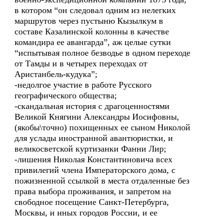
в котором “он следовал одним из нелегких
маршрутов через пустыню Кызылкум в
составе Казалинской колонны в качестве
командира ее авангарда”, аж целые сутки
“испытывая полное безводье в одном переходе
от Тамды и в четырех переходах от
Аристанбель-кудука”;
-недолгое участие в работе Русского
географического общества;
-скандальная история с драгоценностями
Великой Княгини Александры Иосифовны,
(якобы\точно) похищенных ее сыном Николой
для услады иностранной авантюристки, и
великосветской куртизанки Фанни Лир;
-лишения Николая Константиновича всех
привилегий члена Императорского дома, с
пожизненной ссылкой в места отдаленные без
права выбора проживания, и запретом на
свободное посещение Санкт-Петербурга,
Москвы, и иных городов России, и ее