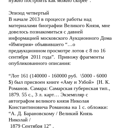
нужно построить как можно скорее”.
Эпизод четвертый
В начале 2013 в процессе работы над
материалами биографии Великого Князя, мне
довелось познакомиться с давней
информацией московского Аукционного Дома
«Империя» объявившего “…о
предаукционном просмотре лотов с 8 по 16
сентября 2011 года”. Привожу фрагменты
опубликованного описания:
“Лот 161 (140000 - 160000 руб. \5000 - 6000
$) был присвоен книге «Аму и Узбой» [Н. К.
Романов. Самара: Самарская губернская тип.,
1879. 55 c., 3 л. карт… Экземпляр с
автографом великого князя Николая
Константиновича Романова на 1 с. обложки:
“А. Д. Барановскому / Великий Князь
Николай /
1879 Сентября 12” .