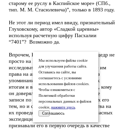
старому ее руслу в Каспийское море» (СПб.,
тип. М. М. Стасюлевича)”, только в 1893 году.
Не этот ли период имел ввиду, признательный
Глуховскому, автор «Сладкой царевны»
используя расчетную цифру Пасхалии
“7401”? Возможно да.
Впрочем, Великий Князь вообще был щедр не
просто на признание талантливых
Мы используем файлы cookie
для улучшения работы сайта.
исследователей, но и на представление им
Оставаясь на сайте, вы
права на авторство научных трудов, без
соглашаетесь с условиями
упоминания своей сопричастности к их
использования файлов cookies.
итогам и выводам. В свою очередь и те, кому
Чтобы ознакомиться с
он доверял не только свои дневниковые
Политикой обработки
записи по исследованию интересующих его
персональных данных и файлов
тем, но и серьезные финансовые средства на
cookie,
нажмите здесь
.
их проведение в сложных и порой и опасных
Соглашаюсь
экспедиционных условиях, публично
признавали его в первую очередь в качестве