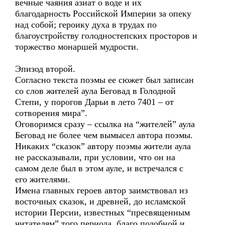
вечные чаяния азиат о воде и их
благодарность Российской Империи за опеку
над собой; героику духа в трудах по
благоустройству голодностепских просторов и
торжество монаршей мудрости.
Эпизод второй.
Согласно текста поэмы ее сюжет был записан
со слов жителей аула Беговад в Голодной
Степи, у порогов Дарьи в лето 7401 – от
сотворения мира”.
Оговоримся сразу – ссылка на “жителей” аула
Беговад не более чем вымысел автора поэмы.
Никаких “сказок” автору поэмы жители аула
не рассказывали, при условии, что он на
самом деле был в этом ауле, и встречался с
его жителями.
Имена главных героев автор заимствовал из
восточных сказок, и древней, до исламской
истории Персии, известных “пресвященным
читателям” того периода, благо подобной и