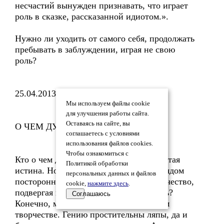
несчастий вынужден признавать, что играет
роль в сказке, рассказанной идиотом.».
Нужно ли уходить от самого себя, продолжать
пребывать в заблуждении, играя не свою
роль?
25.04.2013
Мы используем файлы cookie
для улучшения работы сайта.
Оставаясь на сайте, вы
О ЧЕМ ДУМАЕМ
соглашаетесь с условиями
использования файлов cookies.
Чтобы ознакомиться с
Кто о чем думает, о том и пишет - избитая
Политикой обработки
истина. Но вот вопрос: многие ли взглядом
персональных данных и файлов
постороннего перечитывают свое творчество,
cookie,
нажмите здесь
.
подвергая критическому анализу мысль?
Соглашаюсь
Конечно, мы говорим не о талантливом
творчестве. Гению простительны ляпы, да и