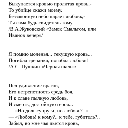
Выкупается кровью пролитая кровь,-
То убийце скажи моему.
Беззаконную небо карает любовь,-
Ты сама будь свидетель тому.
/В.А.Жуковский «Замок Смальгом, или
Иванов вечер»/
Я помню моленья... текущую кровь...
Погибла гречанка, погибла любовь!
/А.С. Пушкин «Черная шаль»/
Пел удивление врагов,
Его нетрепетность средь боя,
И к славе пылкую любовь,
И смерть, достойную героя...
— «Но долг супруги, но любовь?..»
— «Любовь! к кому?.. к тебе, губитель?..
Забыл, во мне чья льется кровь,