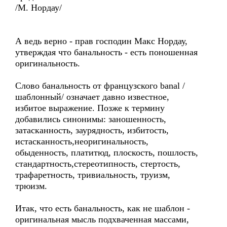
/М. Нордау/
А ведь верно - прав господин Макс Нордау,
утверждая что банальность - есть поношенная
оригинальность.
Слово банальность от французского banal /
шаблонный/ означает давно известное,
избитое выражение. Позже к термину
добавились синонимы: заношенность,
затасканность, заурядность, избитость,
истасканность,неоригинальность,
обыденность, платитюд, плоскость, пошлость,
стандартность,стереотипность, стертость,
трафаретность, тривиальность, труизм,
трюизм.
Итак, что есть банальность, как не шаблон -
оригинальная мысль подхваченная массами,