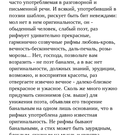
часто употребляемая в разговорной и
письменной речи. И всякий, употребивший в
поэзии шаблон, рискует быть бит невеждами:
мол нет в нем оригинальности, он -
обыденный человек, слабый поэт, раз
рифмует удивительно прекрасные,
гармонично созвучные рифмы любовь-кровь,
вечность-бесконечность, даль-печаль, розы-
морозы... Нет, господа, позвольте вам
возразить - не поэт банален, а в вас нет
оригинальности, должных знаний, эрудиции,
возможно, и восприятия красоты, раз
отвергаете извечно вечное - далеко-близкое
прекрасное и ужасное. Сколь же много нужно
придумать синонимов (см. выше) для
унижения поэта, объявляя его творение
банальным на одном лишь основании, что в
рифмах употреблена давно известная
оригинальность. Не рифмы бывают
банальными, а стих может быть заурядным,
блеклым, скудным на мысль и чувства.