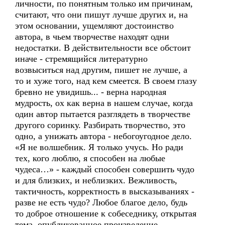
личности, по понятным только им причинам,
считают, что они пишут лучше других и, на
этом основании, ущемляют достоинство
автора, в чьем творчестве находят одни
недостатки. В действительности все обстоит
иначе - стремящийся литературно
возвыситься над другим, пишет не лучше, а
то и хуже того, над кем смеется. В своем глазу
бревно не увидишь... - верна народная
мудрость, ох как верна в нашем случае, когда
один автор пытается разглядеть в творчестве
другого соринку. Разбирать творчество, это
одно, а унижать автора - небогоугодное дело.
«Я не волшебник. Я только учусь. Но ради
тех, кого люблю, я способен на любые
чудеса…» - каждый способен совершить чудо
и для близких, и неблизких. Вежливость,
тактичность, корректность в высказываниях -
разве не есть чудо? Любое благое дело, будь
то доброе отношение к собеседнику, открытая
тема, опубликованное произведение,