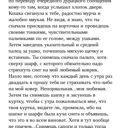
по переводу очередного дурацкого сообщения
кому-то там, когда услышал хлопок двери.
Кошка сиганула к тебе, радостно мурча и
жалобно мяукая. Не видя, я знаю, что ты
сначала присядешь на корточки и проведешь
своими тонкими, чувствительными
пальчиками по ее голове, между ушками.
Затем заведешь указательный и средний
палец за ушко, почешешь мягкую щечку и
встанешь. Ты снимешь сначала пальто, хотя
сверху шарф, с которого обязательно надо
стряхнуть снег на мой любимый коврик.
Назло мне, потому что каждый день с утра раз
двадцать я прошу тебя не стряхивать что-либо
на мой ковер. Ненормальная...моя любимая.
Затем ты снимешь шапку и засунешь в
куртку, чтобы с утра пожаловаться мне, что
твоя куртка, видите ли, промокла, ибо на
шапке и шарфе была куча снега и объявишь,
что это я во всем виноват. Хотя я тут вообще
не причем...Снимешь сапоги и только тогда