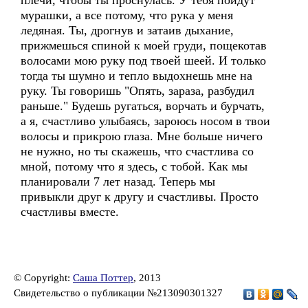
плечи, чтобы ты проснулась. У тебя пойдут
мурашки, а все потому, что рука у меня
ледяная. Ты, дрогнув и затаив дыхание,
прижмешься спиной к моей груди, пощекотав
волосами мою руку под твоей шеей. И только
тогда ты шумно и тепло выдохнешь мне на
руку. Ты говоришь "Опять, зараза, разбудил
раньше." Будешь ругаться, ворчать и бурчать,
а я, счастливо улыбаясь, зароюсь носом в твои
волосы и прикрою глаза. Мне больше ничего
не нужно, но ты скажешь, что счастлива со
мной, потому что я здесь, с тобой. Как мы
планировали 7 лет назад. Теперь мы
привыкли друг к другу и счастливы. Просто
счастливы вместе.
© Copyright:
Саша Поттер
, 2013
Свидетельство о публикации №213090301327