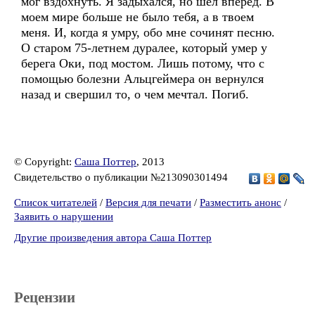
мог вздохнуть. Я задыхался, но шел вперед. В
моем мире больше не было тебя, а в твоем
меня. И, когда я умру, обо мне сочинят песню.
О старом 75-летнем дуралее, который умер у
берега Оки, под мостом. Лишь потому, что с
помощью болезни Альцгеймера он вернулся
назад и свершил то, о чем мечтал. Погиб.
© Copyright:
Саша Поттер
, 2013
Свидетельство о публикации №213090301494
Список читателей
/
Версия для печати
/
Разместить анонс
/
Заявить о нарушении
Другие произведения автора Саша Поттер
Рецензии