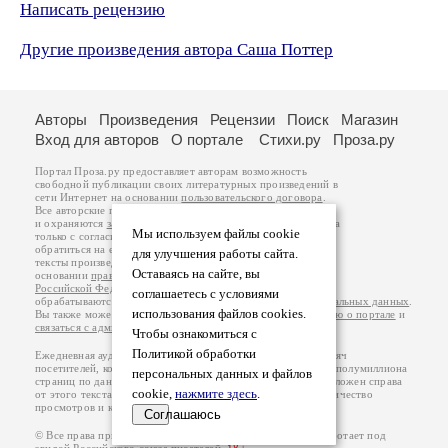
Написать рецензию
Другие произведения автора Саша Поттер
Авторы
Произведения
Рецензии
Поиск
Магазин
Вход для авторов
О портале
Стихи.ру
Проза.ру
Портал Проза.ру предоставляет авторам возможность
свободной публикации своих литературных произведений в
сети Интернет на основании
пользовательского договора
.
Все авторские права на произведения принадлежат авторам
и охраняются
законом
. Перепечатка произведений возможна
Мы используем файлы cookie
только с согласия его автора, к которому вы можете
обратиться на его авторской странице. Ответственность за
для улучшения работы сайта.
тексты произведений авторы несут самостоятельно на
Оставаясь на сайте, вы
основании
правил публикации
и
законодательства
Российской Федерации
. Данные пользователей
соглашаетесь с условиями
обрабатываются на основании
Политики обработки персональных данных
.
использования файлов cookies.
Вы также можете посмотреть более подробную
информацию о портале
и
связаться с администрацией
.
Чтобы ознакомиться с
Политикой обработки
Ежедневная аудитория портала Проза.ру – порядка 100 тысяч
посетителей, которые в общей сумме просматривают более полумиллиона
персональных данных и файлов
страниц по данным счетчика посещаемости, который расположен справа
cookie,
нажмите здесь
.
от этого текста. В каждой графе указано по две цифры: количество
просмотров и количество посетителей.
Соглашаюсь
© Все права принадлежат авторам, 2000-2026. Портал работает под