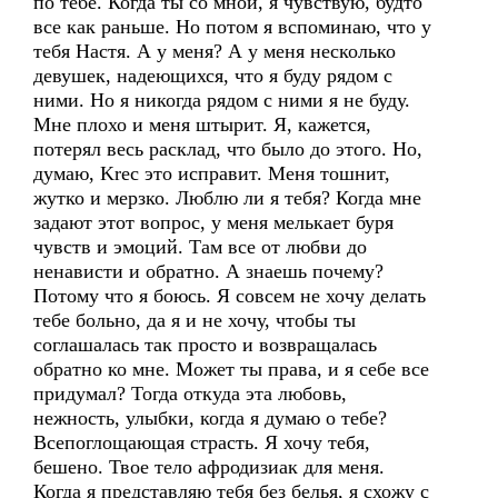
по тебе. Когда ты со мной, я чувствую, будто
все как раньше. Но потом я вспоминаю, что у
тебя Настя. А у меня? А у меня несколько
девушек, надеющихся, что я буду рядом с
ними. Но я никогда рядом с ними я не буду.
Мне плохо и меня штырит. Я, кажется,
потерял весь расклад, что было до этого. Но,
думаю, Krec это исправит. Меня тошнит,
жутко и мерзко. Люблю ли я тебя? Когда мне
задают этот вопрос, у меня мелькает буря
чувств и эмоций. Там все от любви до
ненависти и обратно. А знаешь почему?
Потому что я боюсь. Я совсем не хочу делать
тебе больно, да я и не хочу, чтобы ты
соглашалась так просто и возвращалась
обратно ко мне. Может ты права, и я себе все
придумал? Тогда откуда эта любовь,
нежность, улыбки, когда я думаю о тебе?
Всепоглощающая страсть. Я хочу тебя,
бешено. Твое тело афродизиак для меня.
Когда я представляю тебя без белья, я схожу с