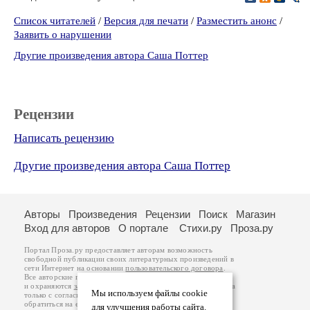
Список читателей
/
Версия для печати
/
Разместить анонс
/
Заявить о нарушении
Другие произведения автора Саша Поттер
Рецензии
Написать рецензию
Другие произведения автора Саша Поттер
Авторы
Произведения
Рецензии
Поиск
Магазин
Вход для авторов
О портале
Стихи.ру
Проза.ру
Портал Проза.ру предоставляет авторам возможность
свободной публикации своих литературных произведений в
сети Интернет на основании
пользовательского договора
.
Все авторские права на произведения принадлежат авторам
и охраняются
законом
. Перепечатка произведений возможна
Мы используем файлы cookie
только с согласия его автора, к которому вы можете
обратиться на его авторской странице. Ответственность за
для улучшения работы сайта.