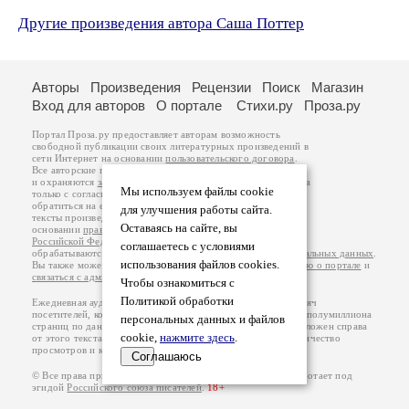
Другие произведения автора Саша Поттер
Авторы
Произведения
Рецензии
Поиск
Магазин
Вход для авторов
О портале
Стихи.ру
Проза.ру
Портал Проза.ру предоставляет авторам возможность
свободной публикации своих литературных произведений в
сети Интернет на основании
пользовательского договора
.
Все авторские права на произведения принадлежат авторам
и охраняются
законом
. Перепечатка произведений возможна
Мы используем файлы cookie
только с согласия его автора, к которому вы можете
обратиться на его авторской странице. Ответственность за
для улучшения работы сайта.
тексты произведений авторы несут самостоятельно на
Оставаясь на сайте, вы
основании
правил публикации
и
законодательства
Российской Федерации
. Данные пользователей
соглашаетесь с условиями
обрабатываются на основании
Политики обработки персональных данных
.
использования файлов cookies.
Вы также можете посмотреть более подробную
информацию о портале
и
связаться с администрацией
.
Чтобы ознакомиться с
Политикой обработки
Ежедневная аудитория портала Проза.ру – порядка 100 тысяч
посетителей, которые в общей сумме просматривают более полумиллиона
персональных данных и файлов
страниц по данным счетчика посещаемости, который расположен справа
cookie,
нажмите здесь
.
от этого текста. В каждой графе указано по две цифры: количество
просмотров и количество посетителей.
Соглашаюсь
© Все права принадлежат авторам, 2000-2026. Портал работает под
эгидой
Российского союза писателей
.
18+