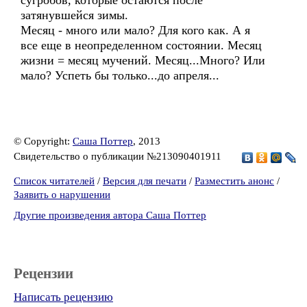
сугробов, которые остаются после
затянувшейся зимы.
Месяц - много или мало? Для кого как. А я
все еще в неопределенном состоянии. Месяц
жизни = месяц мучений. Месяц...Много? Или
мало? Успеть бы только...до апреля...
© Copyright:
Саша Поттер
, 2013
Свидетельство о публикации №213090401911
Список читателей
/
Версия для печати
/
Разместить анонс
/
Заявить о нарушении
Другие произведения автора Саша Поттер
Рецензии
Написать рецензию