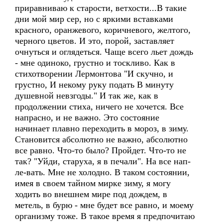
приравниваю к старости, ветхости...В такие
дни мой мир сер, но с яркими вставками
красного, оранжевого, коричневого, желтого,
черного цветов. И это, порой, заставляет
очнуться и оглядеться. Чаще всего льет дождь
- мне одиноко, грустно и тоскливо. Как в
стихотворении Лермонтова "И скучно, и
грустно, И некому руку подать В минуту
душевной невзгоды." И так же, как в
продолжении стиха, ничего не хочется. Все
напрасно, и не важно. Это состояние
начинает плавно переходить в мороз, в зиму.
Становится абсолютно не важно, абсолютно
все равно. Что-то было? Пройдет. Что-то не
так? "Уйди, старуха, я в печали". На все нап-
ле-вать. Мне не холодно. В таком состоянии,
имея в своем тайном мирке зиму, я могу
ходить во внешнем мире под дождем, в
метель, в бурю - мне будет все равно, и моему
организму тоже. В такое время я предпочитаю