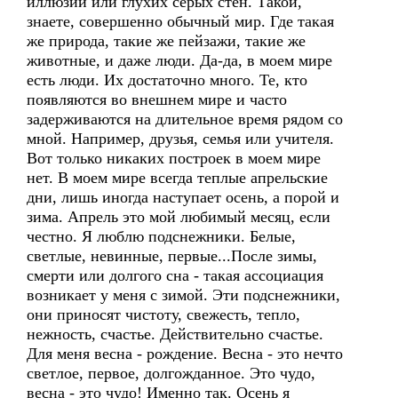
иллюзий или глухих серых стен. Такой,
знаете, совершенно обычный мир. Где такая
же природа, такие же пейзажи, такие же
животные, и даже люди. Да-да, в моем мире
есть люди. Их достаточно много. Те, кто
появляются во внешнем мире и часто
задерживаются на длительное время рядом со
мной. Например, друзья, семья или учителя.
Вот только никаких построек в моем мире
нет. В моем мире всегда теплые апрельские
дни, лишь иногда наступает осень, а порой и
зима. Апрель это мой любимый месяц, если
честно. Я люблю подснежники. Белые,
светлые, невинные, первые...После зимы,
смерти или долгого сна - такая ассоциация
возникает у меня с зимой. Эти подснежники,
они приносят чистоту, свежесть, тепло,
нежность, счастье. Действительно счастье.
Для меня весна - рождение. Весна - это нечто
светлое, первое, долгожданное. Это чудо,
весна - это чудо! Именно так. Осень я