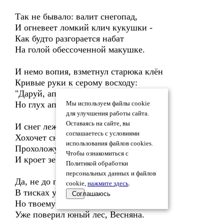
Так не бывало: валит снегопад,
И огневеет ломкий клич кукушки -
Как будто разгорается набат
На голой обессоченной макушке.
И немо вопия, взметнул старюка клён
Кривые руки к серому восходу:
"Даруй, апрель, зелёную погоду!"
Но глух апрель - куржою убелён.
Мы используем файлы cookie
для улучшения работы сайта.
Оставаясь на сайте, вы
И снег лежит. Не хочет плакать снег.
соглашаетесь с условиями
Хохочет снег:"Сожги меня попробуй:
использования файлов cookies.
Прохоложу - не запоёшь вовек!"
Чтобы ознакомиться с
И кроет землю белою хворобой.
Политикой обработки
персональных данных и файлов
Да, не до песен тёплому комку
cookie,
нажмите здесь
.
В тисках у холодюги -великана.
Соглашаюсь
Но твоему горящему "ку-ку"
Уже поверил юный лес, Весняна.