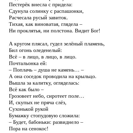
Пестерёк внесла с придела:
Сдунула солинку с распашонки,
Расчесала русый завиток.
Тихая, как виноватая, глядела –
Ни проклятья, ни полстона. Видит Бог!
А кругом плясал, гудел зелёный пламень,
Бил огонь оледенелый:
Всё – в лицо, в лицо, в лицо.
Почтальонка ей:
– Поплачь – душа не камень… –
А она соседок проводила на крыльцо.
Вышла за калитку, огляделась:
Всё как было –
Грозовеет небо, сиротеет поле…
И, скупых не пряча слёз,
Сухонькой рукой
Бумажку стопудовую сложила:
– Будет, бабоньки: развиднело –
Пора на сенокос!