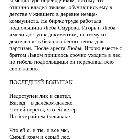
комендатуре переводчиком, потому что
отлично владел языком, обучившись ему в
детстве у жившего в деревне немца-
коммуниста. На бирже труда работала
подпольщица Люба Смурова. Игорь и Люба
имели доступ к документам, поэтому их
деятельность была особенно ценна для
партизан. После ареста Любы, Игорю вместе с
братом Львом пришлось срочно уходить в лес,
но гибель подпольщицы он переживал всю
свою жизнь.
ПОСЛЕДНИЙ БОЛЬШАК
Недоступен лик и светел,
Взгляд – в далёком-далеке.
Что ей вёрсты, что ей ветер
На бескрайнем большаке.
Что ей я, и ты, и все мы,
Сирый храм и серый лес,