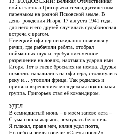
13. БОЛДОВСКИЙ: Великая Отечественная
война застала Григорьева семнадцатилетним
пареньком на родной Псковской земле. В
день рождения Игоря, 17 августа 1941 года,
для него и его друзей случилась судьбоносная
встреча с врагом.
Немецкий офицер неожиданно появился у
речки, где рыбачили ребята, отобрал
пойманных щук и, требуя письменное
разрешение на ловлю, наотмашь ударил ими
Игоря. Тот в гневе бросился на немца. Друзья
помогли: навалились на офицера, столкнули в
реку и… утопили фрица. Так родилась и
приняла «крещение» молодёжная подпольная
группа. Григорьев стал её командиром.
УДЕЛ
В семнадцатый июнь – в моём запеве лета –
С ума сошла жарынь, рехнулась белоночь.
Я плакал, правя меч, кляня удел поэта,
Но небо и земля горели: «Слёзы прочь!».