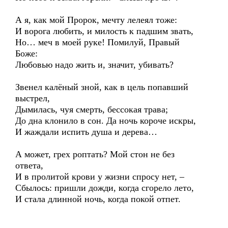
А я, как мой Пророк, мечту лелеял тоже:
И ворога любить, и милость к падшим звать,
Но… меч в моей руке! Помилуй, Правый
Боже:
Любовью надо жить и, значит, убивать?
Звенел калёный зной, как в цель попавший
выстрел,
Дымилась, чуя смерть, бессокая трава;
До дна клонило в сон. Да ночь короче искры,
И жаждали испить душа и дерева…
А может, грех роптать? Мой стон не без
ответа,
И в пролитой крови у жизни спросу нет, –
Сбылось: пришли дожди, когда сгорело лето,
И стала длинной ночь, когда покой отпет.