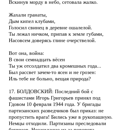
Вскинув морду в небо, сетовала жалко.
Жахали гранаты,
Дым кипел клубами,
Голосил свинец в деревне ошалелой.
Ты лежал ничком, припав к земле губами,
Насовсем доверясь глине очерствелой.
Вот она, война:
В свои семнадцать вёсен
Ты уж отсолдатил два кромешных года...
Был рассвет зачем-то ясен и не грозен:
Иль тебе не больно, вещая природа?
17. БОЛДОВСКИЙ: Последний бой с
фашистами Игорь Григорьев принял под
Гдовом 10 февраля 1944 года. У бригады
партизанских разведчиков был приказ: не
пропустить врага! Бились уже в рукопашную.
Немцы отходили. Партизаны преследовали
беглецов. Неожиданно из-за поворота