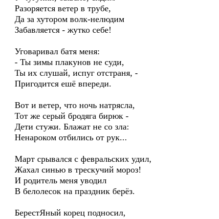
Разоряется ветер в трубе,
Да за хутором волк-нелюдим
Забавляется - жутко себе!
Уговаривал батя меня:
- Ты зимы плакунов не суди,
Ты их слушай, испуг отстраня, -
Пригодится ешё впереди.
Вот и ветер, что ночь натрясла,
Тот же серый бродяга бирюк -
Дети стужи. Блажат не со зла:
Ненароком отбились от рук...
Март срывался с февральских удил,
Жахал синью в трескучий мороз!
И родитель меня уводил
В белолесок на праздник берёз.
БерестЯный корец подносил,