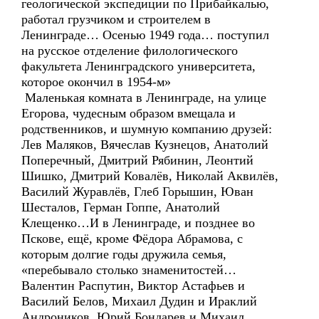
геологической экспедиции по Прибайкалью,
работал грузчиком и строителем в
Ленинграде… Осенью 1949 года… поступил
на русское отделение филологического
факультета Ленинградского университета,
которое окончил в 1954-м»
Маленькая комната в Ленинграде, на улице
Егорова, чудесным образом вмещала и
родственников, и шумную компанию друзей:
Лев Маляков, Вячеслав Кузнецов, Анатолий
Поперечный, Дмитрий Рябинин, Леонтий
Шишко, Дмитрий Ковалёв, Николай Аквилёв,
Василий Журавлёв, Глеб Горышин, Юван
Шесталов, Герман Гоппе, Анатолий
Клещенко…И в Ленинграде, и позднее во
Пскове, ещё, кроме Фёдора Абрамова, с
которым долгие годы дружила семья,
«перебывало столько знаменитостей…
Валентин Распутин, Виктор Астафьев и
Василий Белов, Михаил Дудин и Ираклий
Андроников, Юрий Бондарев и Михаил