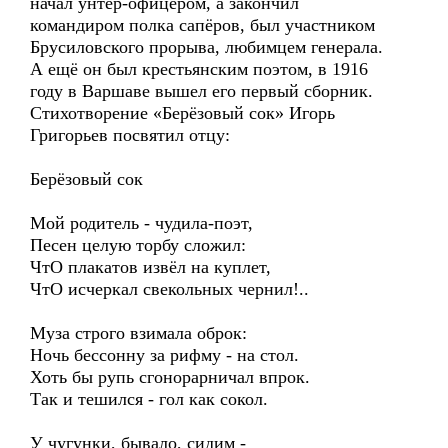
начал унтер-офицером, а закончил
командиром полка сапёров, был участником
Брусиловского прорыва, любимцем генерала.
А ещё он был крестьянским поэтом, в 1916
году в Варшаве вышел его первый сборник.
Стихотворение «Берёзовый сок» Игорь
Григорьев посвятил отцу:
Берёзовый сок
Мой родитель - чудила-поэт,
Песен целую торбу сложил:
ЧтО плакатов извёл на куплет,
ЧтО исчеркал свекольных чернил!..
Муза строго взимала оброк:
Ночь бессонну за рифму - на стол.
Хоть бы рупь сгонорарничал впрок.
Так и тешился - гол как сокол.
У чугунки, бывало, сидим -