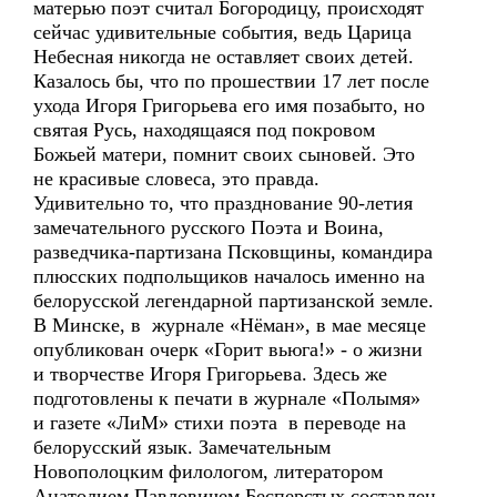
матерью поэт считал Богородицу, происходят
сейчас удивительные события, ведь Царица
Небесная никогда не оставляет своих детей.
Казалось бы, что по прошествии 17 лет после
ухода Игоря Григорьева его имя позабыто, но
святая Русь, находящаяся под покровом
Божьей матери, помнит своих сыновей. Это
не красивые словеса, это правда.
Удивительно то, что празднование 90-летия
замечательного русского Поэта и Воина,
разведчика-партизана Псковщины, командира
плюсских подпольщиков началось именно на
белорусской легендарной партизанской земле.
В Минске, в журнале «Нёман», в мае месяце
опубликован очерк «Горит вьюга!» - о жизни
и творчестве Игоря Григорьева. Здесь же
подготовлены к печати в журнале «Полымя»
и газете «ЛиМ» стихи поэта в переводе на
белорусский язык. Замечательным
Новополоцким филологом, литератором
Анатолием Павловичем Бесперстых составлен