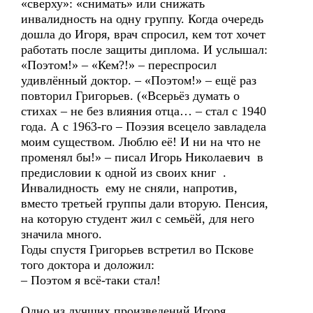
«сверху»: «снимать» или снижать
инвалидность на одну группу. Когда очередь
дошла до Игоря, врач спросил, кем тот хочет
работать после защиты диплома. И услышал:
«Поэтом!» – «Кем?!» – переспросил
удивлённый доктор. – «Поэтом!» – ещё раз
повторил Григорьев. («Всерьёз думать о
стихах – не без влияния отца… – стал с 1940
года. А с 1963-го – Поэзия всецело завладела
моим существом. Люблю её! И ни на что не
променял бы!» – писал Игорь Николаевич в
предисловии к одной из своих книг .
Инвалидность ему не сняли, напротив,
вместо третьей группы дали вторую. Пенсия,
на которую студент жил с семьёй, для него
значила много.
Годы спустя Григорьев встретил во Пскове
того доктора и доложил:
– Поэтом я всё-таки стал!
Одно из лучших произведений Игоря