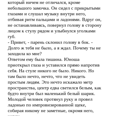
который ничем не отличался, кроме
небольшого замочка. Он сидел с прикрытыми
глазами и слушал музыку внутри него,
отбивая ритм пальцами и ладонями. Вдруг он,
не останавливаясь, повернул голову в сторону
лицом к стулу рядом и улыбнулся уголками
губ.
- Привет, - парень склонил голову в бок. -
Долго ж тебя не было, а я ждал. Почему ты не
заходила ко мне?
Ответом ему была тишина. Юноша
приоткрыл глаза и уставился прямо напротив
себя. На стуле никого не было. Никого. Но
там было нечто, нечто, что не увидеть
простым людям. Это нечто искажало метр
пространства, центр едва светился белым, как
будто внутри был маленький белый шарик.
Молодой человек протянул руку и провел
ладонью по импровизированной щеке,
собирая никому не заметные, окромя него,