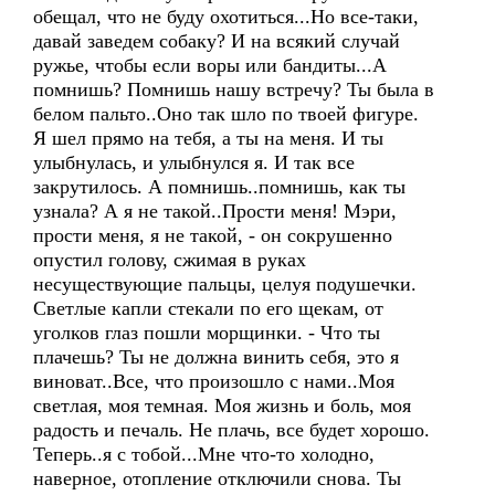
обещал, что не буду охотиться...Но все-таки,
давай заведем собаку? И на всякий случай
ружье, чтобы если воры или бандиты...А
помнишь? Помнишь нашу встречу? Ты была в
белом пальто..Оно так шло по твоей фигуре.
Я шел прямо на тебя, а ты на меня. И ты
улыбнулась, и улыбнулся я. И так все
закрутилось. А помнишь..помнишь, как ты
узнала? А я не такой..Прости меня! Мэри,
прости меня, я не такой, - он сокрушенно
опустил голову, сжимая в руках
несуществующие пальцы, целуя подушечки.
Светлые капли стекали по его щекам, от
уголков глаз пошли морщинки. - Что ты
плачешь? Ты не должна винить себя, это я
виноват..Все, что произошло с нами..Моя
светлая, моя темная. Моя жизнь и боль, моя
радость и печаль. Не плачь, все будет хорошо.
Теперь..я с тобой...Мне что-то холодно,
наверное, отопление отключили снова. Ты