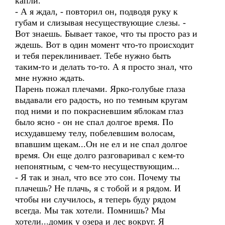
капли.
- А я ждал, - повторил он, подводя руку к
губам и слизывая несуществующие слезы. -
Вот знаешь. Бывает такое, что ты просто раз и
ждешь. Вот в один момент что-то происходит
и тебя переклинивает. Тебе нужно быть
таким-то и делать то-то. А я просто знал, что
мне нужно ждать.
Парень пожал плечами. Ярко-голубые глаза
выдавали его радость, но по темным кругам
под ними и по покрасневшим яблокам глаз
было ясно - он не спал долгое время. По
исхудавшему телу, побелевшим волосам,
впавшим щекам...Он не ел и не спал долгое
время. Он еще долго разговаривал с кем-то
непонятным, с чем-то несуществующим...
- Я так и знал, что все это сон. Почему ты
плачешь? Не плачь, я с тобой и я рядом. И
чтобы ни случилось, я теперь буду рядом
всегда. Мы так хотели. Помнишь? Мы
хотели...домик у озера и лес вокруг. Я