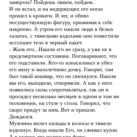
замерзла? Пойдешь ляжем, пойдем..
И он встал, и на недержущих его ногах
прошел к кровати. И лег, и обнял
несуществующую фигуру, прижимая к себе
накрепко. А утром его нашли люди в белых
халатах, с тяжелыми вздохами они поместили
иссохшее тело в черный пакет.
- Жаль его...Нашли его не сразу, а уже не в
предсмертном состоянии. Поговаривают, что
его подставили. Кто-то изнасиловал и убил
его жену и малолетнюю дочку. Говорят, там
был такой кошмар, что он свихнулся..Нашли
мы его, выходили, откормили. А как у него
появились силы сопротивляться..так он и
просидел несколько месяцев в одном и том же
положении, на стуле у стола. Говорил, что
скоро придут за ним..Вот и пришли.
Дождался.
Мужчина вплел пальцы в волосы и тяжело
вздохнул. Когда нашли Его, он сжимал кулон.
А в кулоне две маленькие фото: