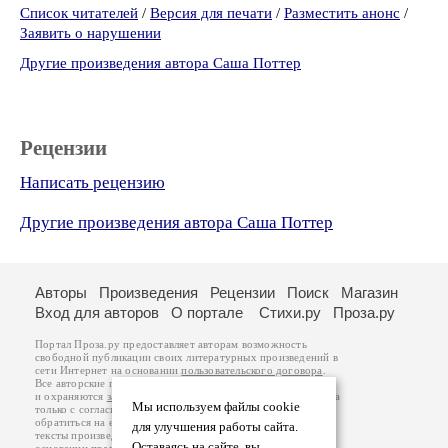
Список читателей
/
Версия для печати
/
Разместить анонс
/
Заявить о нарушении
Другие произведения автора Саша Поттер
Рецензии
Написать рецензию
Другие произведения автора Саша Поттер
Авторы
Произведения
Рецензии
Поиск
Магазин
Вход для авторов
О портале
Стихи.ру
Проза.ру
Портал Проза.ру предоставляет авторам возможность
свободной публикации своих литературных произведений в
сети Интернет на основании
пользовательского договора
.
Все авторские права на произведения принадлежат авторам
и охраняются
законом
. Перепечатка произведений возможна
Мы используем файлы cookie
только с согласия его автора, к которому вы можете
обратиться на его авторской странице. Ответственность за
для улучшения работы сайта.
тексты произведений авторы несут самостоятельно на
Оставаясь на сайте, вы