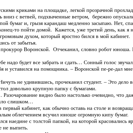
скими криками на площадке, легкой прозрачной прохла
ь вниз с ветвей, подхваченные ветром, бережно опускали
пой бумаг и, грызя карандаш медленно засыпаю. Нет, спа
конец-то пойти домой. Кажется, уже третий день, как я н
 громовым духом, который яростно бился в мой кабинет.
шись от забытья.
о прокурор Воронской. Отчеканил, словно робот юноша.
ебе надо будет все забрать и сдать… Сонный голос звучал
я и уставился на помощника. – Воронской пе-ре-дал мне
 Ничуть не удивившись, прочеканил студент. – Это дело 
тол довольно крупную папку с бумагами.
к… Разочарование видно было настолько очевидно, что 
 было слишком…
 в первый кабинет, как обычно оставь на столе и возвра
валым облегчением всучил юноше огромную кипу бумаг.
лся наедине с толстой папкой, на которой красовались я
е не выпить.