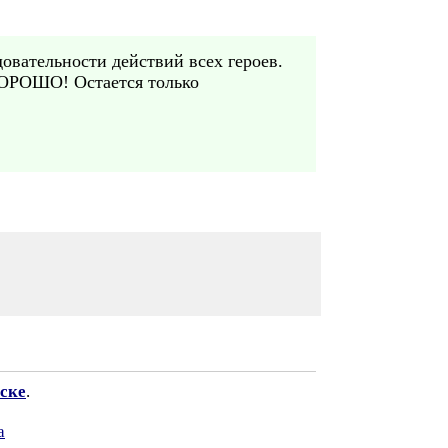
довательности действий всех героев.
 ХОРОШО! Остается только
ске
.
а