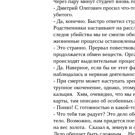
Через пару минут студент вновь п
- Дмитрий Олегович просил что-то
убитого.
- Да, конечно. Быстро ответил сту
Родственники настаивают на расс
следов убийства мы не смогли обн
жизненные процессы остановлен
- Это странно. Прервал повествова
продолжается обмен веществ. Орга
происходят выделительные процес
- Да. Наверное, если бы не этот ф
наблюдалась и нервная деятельн
- При смерти может наступать эре
трупное окоченение, однако, это
кальция. Хмм, очевидно, что мы 
карты, там описано об особенных 
- Понял! С готовностью и какой-т
- Что тебя так радует? Это дело
тело. Возможно, нам придется пое
на вес золота. Сказал я, зевнув и
Дело обещает быть сложным… Не по