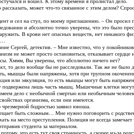
остучался и вошел. К этому времени я пролистал дело.
 рассказать, может что-то связанное с этим делом? Спро
дент и сел на стул, по моему приглашению. – Он просил п
ледовании и абсолютно точно уверены, что это было пре
аружить. В крови нет опасных веществ, нет никакого физ
ы…
ние Сергей, детектив. – Мне известно, что у покойников
низм не может просто остановиться, отказывает сердце и
сы. Хммм, Вы уверены, что абсолютно ничего нет?
акт, то дело вообще бы не расследовали. Так же не было
ость, мышцы были напряжены, хотя при трупном окочен
кция или эякуляция, то есть мышцы могут быть напряжен
му подвержена лишь часть мышц. Мышечные клетки могут
имеем дело с необычной смертью или необычным челове
свойствах организма, если они имеются.
о чрезмерной бодростью заявил юноша.
 обещает быть сложным… Мне нужно поговорить с родстве
хать на место преступления. Полиция не всегда замечает
 отправив студента за материалом.
тому, что есть тут своя странность, а скорее из-за род