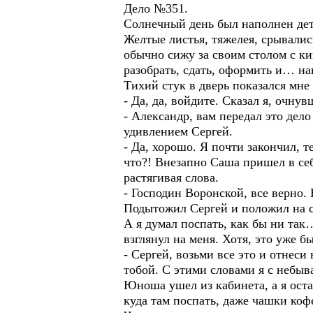
Дело №351.
Солнечный день был наполнен дет
Желтые листья, тяжелея, срывалис
обычно сижу за своим столом с ки
разобрать, сдать, оформить и… на
Тихий стук в дверь показался мне
- Да, да, войдите. Сказал я, очнув
- Александр, вам передал это дел
удивлением Сергей.
- Да, хорошо. Я почти закончил, т
что?! Внезапно Саша пришел в себ
растягивая слова.
- Господин Воронской, все верно.
Подытожил Сергей и положил на с
А я думал поспать, как бы ни та
взглянул на меня. Хотя, это уже
- Сергей, возьми все это и отнеси
тобой. С этими словами я с небы
Юноша ушел из кабинета, а я оста
куда там поспать, даже чашки коф