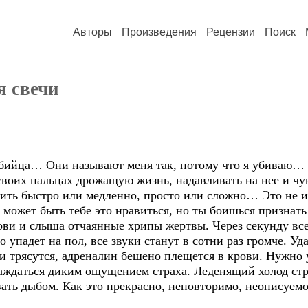
Авторы
Произведения
Рецензии
Поиск
я свечи
бийца… Они называют меня так, потому что я убиваю… А
воих пальцах дрожащую жизнь, надавливать на нее и чув
ить быстро или медленно, просто или сложно… Это не и
может быть тебе это нравиться, но ты боишься признать 
рови и слыша отчаянные хрипы жертвы. Через секунду вс
 упадет на пол, все звуки станут в сотни раз громче. Уд
 трясутся, адреналин бешено плещется в крови. Нужно у
лаждаться диким ощущением страха. Леденящий холод стр
вать дыбом. Как это прекрасно, неповторимо, неописуем