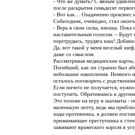
- Что же думать? С явным удивле
после раскрытия семьдесят перво
- Вот как… Озадаченно произнес я,
Собеседник, очевидно, стал оконч
- Верь в свои силы, юноша. Пока
наставительным голосом. – Будут 
перетрудись, трудяга наш! Добавил
Да, вот такой у меня веселый шеф
даже со смыслом.
Рассматривая медицинские карты, 
Погибший, как ни странно был абс
небольшие накопления. Немного и 
осталось поговорить с родственни
Если ничего не получается, нужно
поступить. Обратившись к другим 
Это похоже на игру в шахматы - пе
маленькую лепту, ведь мы приближ
ходы противника, я должен постав
прижимающее преступника к стенк
зажимают вражеского короля в угл