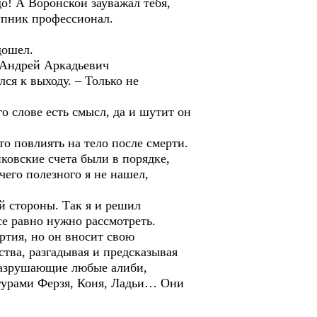
о! А Воронской зауважал тебя,
тупник профессионал.
дошел.
л Андрей Аркадьевич
ся к выходу. – Только не
о слове есть смысл, да и шутит он
о повлиять на тело после смерти.
ковские счета были в порядке,
чего полезного я не нашел,
ой стороны. Так я и решил
се равно нужно рассмотреть.
артия, но он вносит свою
тва, разгадывая и предсказывая
 разрушающие любые алиби,
гурами Ферзя, Коня, Ладьи… Они