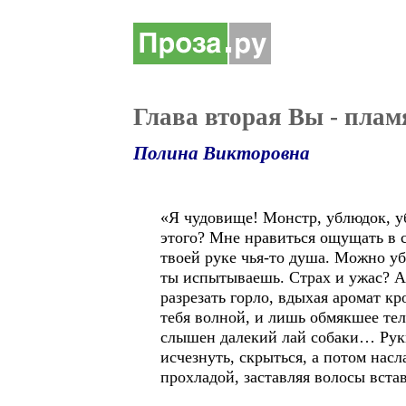
Глава вторая Вы - плам
Полина Викторовна
«Я чудовище! Монстр, ублюдок, у
этого? Мне нравиться ощущать в с
твоей руке чья-то душа. Можно уб
ты испытываешь. Страх и ужас? А 
разрезать горло, вдыхая аромат к
тебя волной, и лишь обмякшее тело
слышен далекий лай собаки… Руки
исчезнуть, скрыться, а потом нас
прохладой, заставляя волосы вста