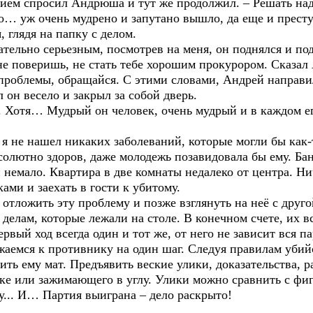
нием спросил Андрюша и тут же продолжил. – Решать над
го… уж очень мудрено и запутано вышло, да еще и прес
 глядя на папку с делом.
ательно серьезным, посмотрев на меня, он поднялся и по
 не поверишь, не стать тебе хорошим прокурором. Сказа
проблемы, обращайся. С этими словами, Андрей направил
 он весело и закрыл за собой дверь.
. Хотя… Мудрый он человек, очень мудрый и в каждом ег
я не нашел никаких заболеваний, которые могли бы как-т
олютно здоров, даже молодежь позавидовала бы ему. Бан
немало. Квартира в две комнаты недалеко от центра. Ни
ками и заехать в гости к убитому.
 отложить эту проблему и позже взглянуть на неё с друг
делам, которые лежали на столе. В конечном счете, их в
рвый ход всегда один и тот же, от него не зависит вся п
аемся к противнику на один шаг. Следуя правилам убийс
ить ему мат. Предъявить веские улики, доказательства,
е или зажимающего в углу. Улики можно сравнить с фи
у... И… Партия выиграна – дело раскрыто!