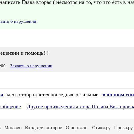
аписать Глава вторая ( несмотря на то, что это есть в н
явить о нарушении
рецензии и помощь!!!
:00
Заявить о нарушении
ии
, здесь отображается последняя, остальные -
в полном спи
сообщение
Другие произведения автора Полина Викторовн
к
Магазин
Вход для авторов
О портале
Стихи.ру
Проза.ру