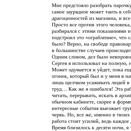
Мне предстояло разобрать парочку 
самое заурядное может таить в с
драгоценностей из магазина, и вс
Просто все против этого человека,
разбирался с этими показаниями и
подстроил это «ограбление», что с
было? Верно, на свободе правонар
в большинстве случаев происходи
Одним словом, дел было невпрово
Сергея я использовал на полную, н
Может одумается и уйдет, пока еще
огонек, который был и у меня в н
лишь щелчком усаживать людей в т
труд… Как же я ошибался! Эта раб
читать, перерывать, искать в арх
обычном кабинете, скорее в форм
интересные события выезжает груп
червь. Но, все же, именно в твои
работа стоит усилий, ведь каждое 
Время близилось к десяти ночи, я 