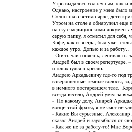
Утро выдалось солнечным, как и в
Однако, настроение у меня было за
Солнышко светило ярче, дети крич
Утром на столе я обнаружил еще 
папку с медицинскими документам
серую папку, я отметил для себя, 
Кофе, как и всегда, был уже тепл
каждое утро. Допью и за работу…
- Опять чаи гоняешь, ленивая ты 
Андрей был в своем репертуаре. 
и плюхнулся в кресло.
Андрею Аркадьевичу где-то под три
взъерошенные темные волосы, зад
в немного постаревшем теле. Кор
всегда весело, Андрей умел заря
- По какому делу, Андрей Аркадье
конце этой фразы, я не смог не ул
- Какие Вы сурьезные, Александр 
сказал Андрей и заулыбался от св
- Как же не за работу-то! Мне Во