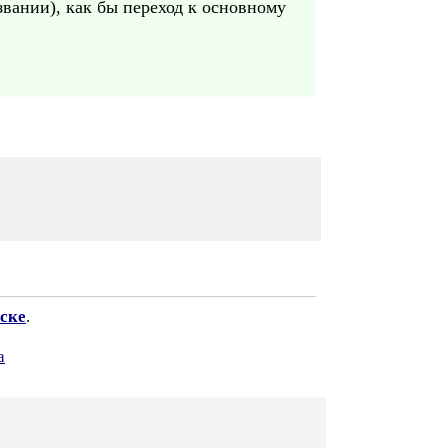
азвании), как бы переход к основному
ске
.
а