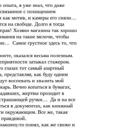
 опыта, я уже знал, что даже
 связанное с похищением
ги как мотив, и камеры его сняли…
ся на свободе. Долго я тогда
прав! Хозяин магазина так хорошо
нимания на такие мелочи, чтобы
ие… Самое грустное здесь то, что
онте, оказался весьма полезным.
 неприятности затыкал стажером.
го глазах тот самый азартный
, представляя, как буду одним
дут воспевать и хвалить мой
карь. Вечно копаться в бумагах,
традавших, жертвы проходит в
и устрашающей ручки… Да и на все
аться в документах, как книжный
сти окружающим. Все же, такая
я правдивой.
 наконец-то понял, как же свежо и