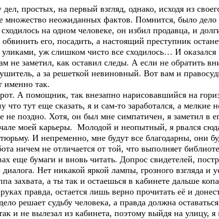
дел, простых, на первый взгляд, однако, исходя из своего
ебе множество неожиданных фактов. Помнится, было дело
е сходилось на одном человеке, он избил продавца, и дол
 обвинить его, посадить, а настоящий преступник останет
 уликами, уж слишком чисто все сходилось… И оказался 
ам не заметил, как оставил следы. А если не обратить в
ушитель, а за решеткой невиновный. Вот вам и правосуд
т именно так.
рот. А помощник, так внезапно нарисовавшийся на гориз
у что тут еще сказать, я и сам-то заработался, а мелкие
 не поздно. Хотя, он был мне симпатичен, я заметил в е
ачале моей карьеры. Молодой и неопытный, я рвался сюда
юрьму. И непременно, мне будут все благодарны, они бу
ота ничем не отличается от той, что выполняет библиоте
ивах еще бумаги и вновь читать. Допрос свидетелей, пос
е диалога. Нет никакой яркой лампы, грозного взгляда 
па захвата, а ты так и остаешься в кабинете дальше коп
х руках правда, остается лишь верно прочитать её и доне
дело решает судьбу человека, а правда должна оставатьс
так и не вылезал из кабинета, поэтому выйдя на улицу, я