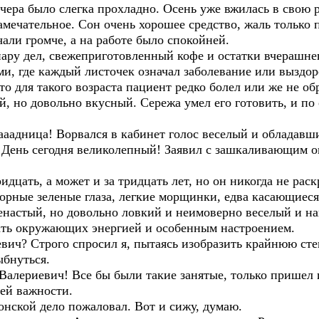
чера было слегка прохладно. Осень уже вжилась в свою ро
мечательное. Сон очень хорошее средство, жаль только п
али громче, а на работе было спокойней.
пару дел, свежеприготовленный кофе и остатки вчерашн
и, где каждый листочек означал заболевание или выздор
что для такого возраста пациент редко болел или же не об
ый, но довольно вкусный. Сережа умел его готовить, и по
зааадница! Ворвался в кабинет голос веселый и обладав
– День сегодня великолепный! Заявил с зашкаливающим 
дцать, а может и за тридцать лет, но он никогда не раск
орные зеленые глаза, легкие морщинки, едва касающие
енастый, но довольно ловкий и неимоверно веселый и на
жать окружающих энергией и особенным настроением.
вич? Строго спросил я, пытаясь изобразить крайнюю сте
ыбнуться.
Валериевич! Все бы были такие занятые, только пришел 
оей важности.
ронской дело пожаловал. Вот и сижу, думаю.