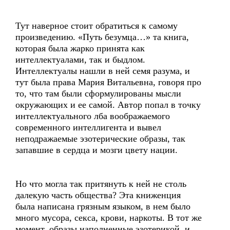
Тут наверное стоит обратиться к самому
произведению. «Путь безумца…» та книга,
которая была жарко принята как
интеллектуалами, так и быдлом.
Интеллектуалы нашли в ней семя разума, и
тут была права Мария Витальевна, говоря про
то, что там были сформулированы мысли
окружающих и ее самой. Автор попал в точку
интеллектуального лба воображаемого
современного интеллигента и вывел
неподражаемые эзотерические образы, так
запавшие в сердца и мозги цвету нации.
Но что могла так притянуть к ней не столь
далекую часть общества? Эта книженция
была написана грязным языком, в нем было
много мусора, секса, крови, наркоты. В тот же
момент, образы наполненные эзотерикой, и