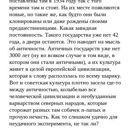
поставлены там в 1934 году так с того
времени там и стоят. На их месте появляются
новые, но такие же, как будто они были
клонированы или даже рождены своими
предшествиницами. Какая завидная
постоянность. Такого государства уже нет 42
года, а двери остаются. Это наводит на мысль
об античности. Античных государств уже нет
3000 лет (ну во всяком случае в том виде, в
котором они стали античными), а их культура
живет в целой европейской цивилизации,
которая к слову расползлась по всему шарику.
Вот и советская культура плотно засела где-то
между античностью, колыбелью все
человеческой цивилизации и необузданным
варварством северных народов, которые
сторожат разных там собачек n-лапых и
прочую нечисть. Как то слишком удачно для
неудачного эксперимента, не так ли?