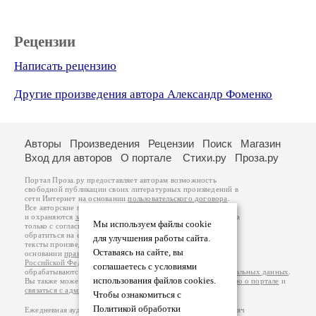
Рецензии
Написать рецензию
Другие произведения автора Александр Фоменко
Авторы
Произведения
Рецензии
Поиск
Магазин
Вход для авторов
О портале
Стихи.ру
Проза.ру
Портал Проза.ру предоставляет авторам возможность
свободной публикации своих литературных произведений в
сети Интернет на основании
пользовательского договора
.
Все авторские права на произведения принадлежат авторам
и охраняются
законом
. Перепечатка произведений возможна
Мы используем файлы cookie
только с согласия его автора, к которому вы можете
обратиться на его авторской странице. Ответственность за
для улучшения работы сайта.
тексты произведений авторы несут самостоятельно на
Оставаясь на сайте, вы
основании
правил публикации
и
законодательства
Российской Федерации
. Данные пользователей
соглашаетесь с условиями
обрабатываются на основании
Политики обработки персональных данных
.
использования файлов cookies.
Вы также можете посмотреть более подробную
информацию о портале
и
связаться с администрацией
.
Чтобы ознакомиться с
Политикой обработки
Ежедневная аудитория портала Проза.ру – порядка 100 тысяч