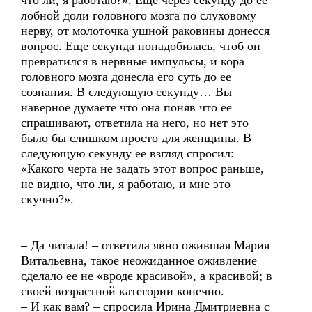
что ли, я работаю?». Еще через секунду до ее
лобной доли головного мозга по слуховому
нерву, от молоточка ушной раковины донесся
вопрос. Еще секунда понадобилась, чтоб он
превратился в нервные импульсы, и кора
головного мозга донесла его суть до ее
сознания. В следующую секунду… Вы
наверное думаете что она поняв что ее
спрашивают, ответила на него, но нет это
было бы слишком просто для женщины. В
следующую секунду ее взгляд спросил:
«Какого черта не задать этот вопрос раньше,
не видно, что ли, я работаю, и мне это
скучно?».
– Да читала! – ответила явно ожившая Мария
Витальевна, такое неожиданное оживление
сделало ее не «вроде красивой», а красивой; в
своей возрастной категории конечно.
– И как вам? – спросила Ирина Дмитриевна с