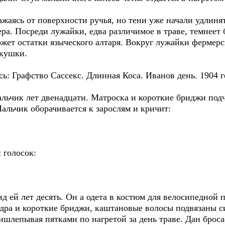
ажаясь от поверхности ручья, но тени уже начали удлиня
ера. Посреди лужайки, едва различимое в траве, темнее
ожет остатки языческого алтаря. Вокруг лужайки фермер
укушки.
ь: Графство Сассекс. Длинная Коса. Иванов день. 1904 г
альчик лет двенадцати. Матроска и короткие бриджи под
альчик оборачивается к зарослям и кричит:
 голосок:
д ей лет десять. Он а одета в костюм для велосипедной 
дра и короткие бриджи, каштановые волосы подвязаны 
шлепывая пятками по нагретой за день траве. Дан броса