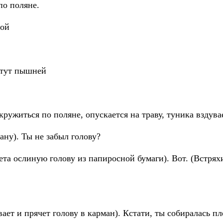
по поляне.
пой
етут пышней
ружиться по поляне, опускается на траву, туника вздува
ану). Ты не забыл голову?
кета ослиную голову из папиросной бумаги). Вот. (Встрях
вает и прячет голову в карман). Кстати, ты собиралась 