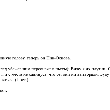
линую голову, теперь он Ник-Основа.
след убежавшим персонажам пьесы): Вижу я их плутни! Он
 и с места не сдвинусь, что бы они ни вытворяли. Буду з
ояться. (Поет.)
ост,