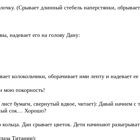
очку. (Срывает длинный стебель наперстянки, обрывает 
вы, надевает его на голову Дану:
ает колокольчики, оборачивает ими ленту и надевает ее н
ми мою покорность!
ист бумаги, свернутый вдвое, читает): Давай начнем с т
бный сок… Хорошо?
 кольца. Дан срывает цветок. Дети начинают разыгрыват
лаза Титании):