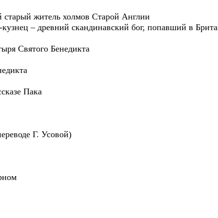
й старый житель холмов Старой Англии
 -кузнец – древний скандинавский бог, попавший в Брит
ыря Святого Бенедикта
недикта
ассказе Пака
ереводе Г. Усовой)
ерном