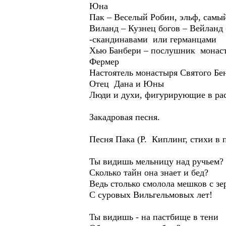
Юна
Пак – Веселый Робин, эльф, самы
Виланд – Кузнец богов – Вейланд
-скандинавами или германцами
Хью Банбери – послушник монаст
Фермер
Настоятель монастыря Святого Бе
Отец Дана и Юны
Люди и духи, фигурирующие в р
Закадровая песня.
Песня Пака (Р. Киплинг, стихи в п
Ты видишь мельницу над ручьем?
Сколько тайн она знает и бед?
Ведь столько смолола мешков с з
С суровых Вильгельмовых лет!
Ты видишь - на пастбище в тени