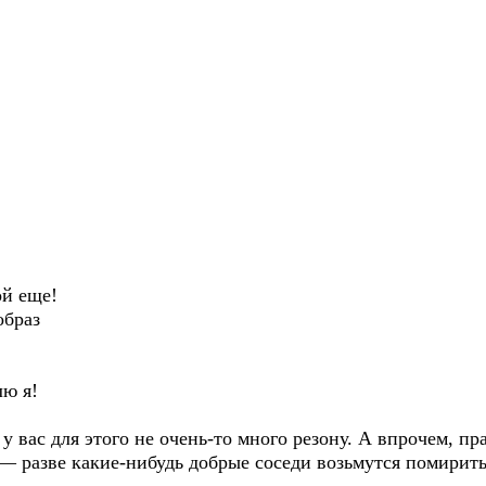
ой еще!
образ
лю я!
 вас для этого не очень-то много резону. А впрочем, пр
 — разве какие-нибудь добрые соседи возьмутся помирить