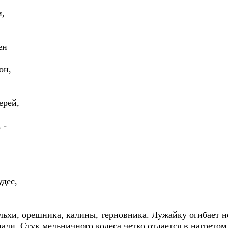
и,
ен
он,
ерей,
 -
удес,
льхи, орешника, калины, терновника. Лужайку огибает 
ли. Стук мельничного колеса четко отдается в нагретом