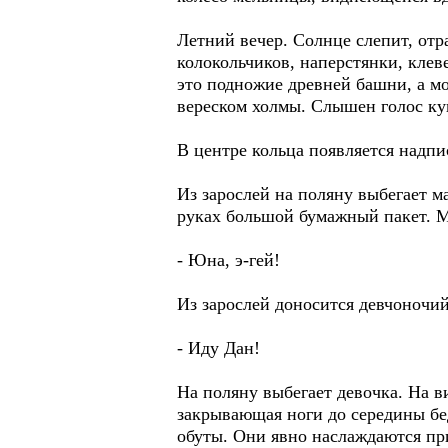
Летний вечер. Солнце слепит, отр
колокольчиков, наперстянки, клев
это подножие древней башни, а м
вереском холмы. Слышен голос к
В центре кольца появляется надпис
Из зарослей на поляну выбегает м
руках большой бумажный пакет. М
- Юна, э-гей!
Из зарослей доносится девчоночий
- Иду Дан!
На поляну выбегает девочка. На ви
закрывающая ноги до середины бе
обуты. Они явно наслаждаются при