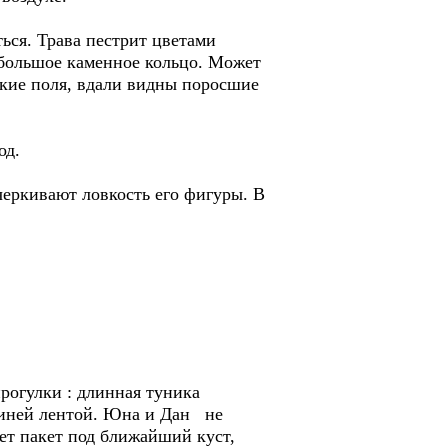
ться. Трава пестрит цветами
т большое каменное кольцо. Может
ские поля, вдали видны поросшие
од.
черкивают ловкость его фигуры. В
прогулки : длинная туника
синей лентой. Юна и Дан не
ет пакет под ближайший куст,