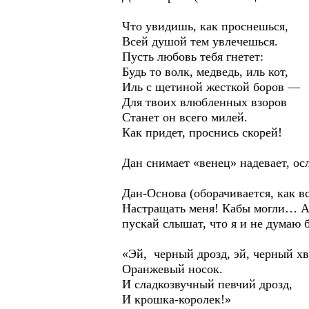
Что увидишь, как проснешься,
Всей душой тем увлечешься.
Пусть любовь тебя гнетет:
Будь то волк, медведь, иль кот,
Иль с щетиной жесткой боров —
Для твоих влюбленных взоров
Станет он всего милей.
Как придет, проснись скорей!
Дан снимает «венец» надевает, ос
Дан-Основа (оборачивается, как в
Настращать меня! Кабы могли… А я
пускай слышат, что я и не думаю б
«Эй, черный дрозд, эй, черный хв
Оранжевый носок.
И сладкозвучный певчий дрозд,
И крошка-королек!»