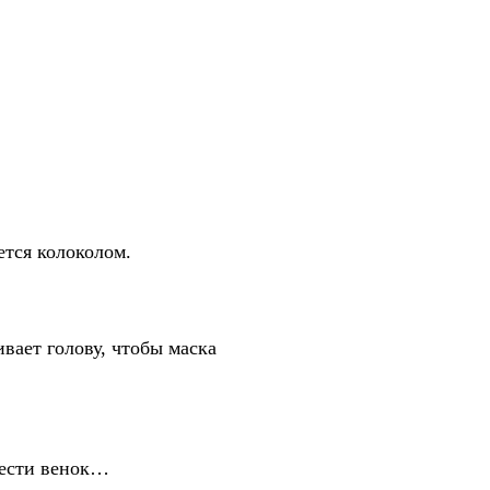
ется колоколом.
ивает голову, чтобы маска
плести венок…