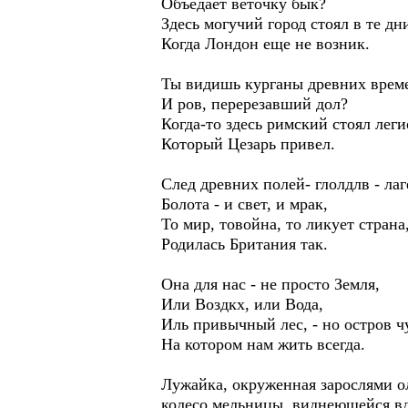
Объедает веточку бык?
Здесь могучий город стоял в те дн
Когда Лондон еще не возник.
Ты видишь курганы древних врем
И ров, перерезавший дол?
Когда-то здесь римский стоял леги
Который Цезарь привел.
След древних полей- глолдлв - лаг
Болота - и свет, и мрак,
То мир, товойна, то ликует страна,
Родилась Британия так.
Она для нас - не просто Земля,
Или Воздкх, или Вода,
Иль привычный лес, - но остров ч
На котором нам жить всегда.
Лужайка, окруженная зарослями о
колесо мельницы, виднеющейся вда