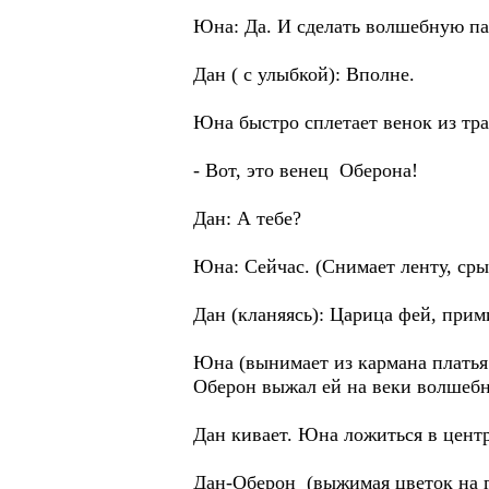
Юна: Да. И сделать волшебную пал
Дан ( с улыбкой): Вполне.
Юна быстро сплетает венок из тра
- Вот, это венец Оберона!
Дан: А тебе?
Юна: Сейчас. (Снимает ленту, срыв
Дан (кланяясь): Царица фей, при
Юна (вынимает из кармана платья л
Оберон выжал ей на веки волше
Дан кивает. Юна ложиться в центр
Дан-Оберон (выжимая цветок на г