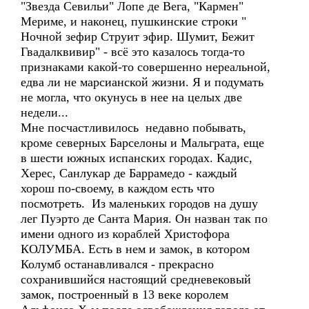
"Звезда Севильи" Лопе де Вега, "Кармен"
Мериме, и наконец, пушкинские строки "
Ночной зефир Струит эфир. Шумит, Бежит
Гвадалквивир" - всё это казалось тогда-то
признаками какой-то совершенно нереальной,
едва ли не марсианской жизни. Я и подумать
не могла, что окунусь в нее на целых две
недели...
Мне посчастливилось недавно побывать,
кроме северных Барселоны и Мальграта, еще
в шести южных испанских городах. Кадис,
Херес, Санлукар де Баррамедо - каждый
хорош по-своему, в каждом есть что
посмотреть. Из маленьких городов на душу
лег Пуэрто де Санта Мария. Он назван так по
имени одного из кораблей Христофора
КОЛУМБА. Есть в нем и замок, в котором
Колумб останавливался - прекрасно
сохранившийся настоящий средневековый
замок, построенный в 13 веке королем