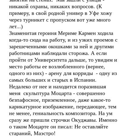
никакой охраны, никаких вопросов. (К
примеру, в свой родной универ в Уфе хожу
через турникет с пропуском вот уже много
лет...)
Знаменитая героиня Мериме Кармен ходила
когда-то сюда на работу, и из узких проемов с
зарешеченными окошками за ней и другими
работницами наблюдали сторожа. А если
пройти от Университета дальше, то увидим и
место работы ее возлюбленного (вернее,
одного из них) - арену для корриды - одну из
самых больших и старых в Испании.
Недалеко от нее и находится поразившая
меня скульптура Моцарта - совершенно
безпафосное, приземленное, даже какое-то
карикатурное изображение, передающее, тем
не менее, гениальность композитора. На ум
сразу же пришли строчки Окуджавы. Именно
о таком Моцарте он писал: Не оставляйте
стараний, Маэстро!