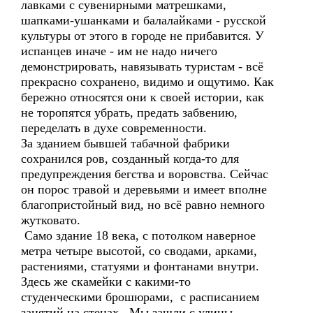
лавками с сувенирными матрешками,
шапками-ушанками и балалайками - русской
культуры от этого в городе не прибавится. У
испанцев иначе - им не надо ничего
демонстрировать, навязывать туристам - всё
прекрасно сохранено, видимо и ощутимо. Как
бережно относятся они к своей истории, как
не торопятся убрать, предать забвению,
переделать в духе современности.
За зданием бывшей табачной фабрики
сохранился ров, созданный когда-то для
предупреждения бегства и воровства. Сейчас
он порос травой и деревьями и имеет вполне
благопристойный вид, но всё равно немного
жутковато.
Само здание 18 века, с потолком наверное
метра четыре высотой, со сводами, арками,
растениями, статуями и фонтанами внутри.
Здесь же скамейки с какими-то
студенческими брошюрами, с расписанием
занятий на стенах. Мы зашли с улицы -