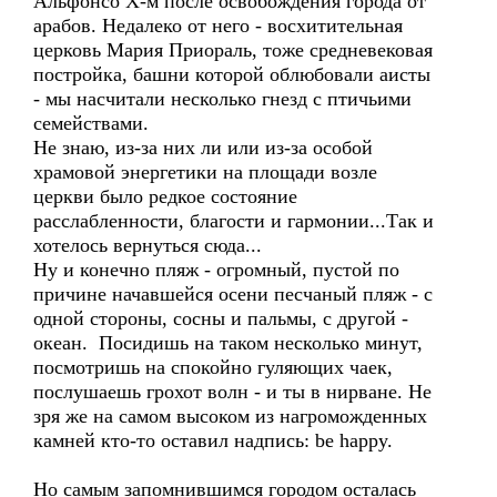
Альфонсо Х-м после освобождения города от
арабов. Недалеко от него - восхитительная
церковь Мария Приораль, тоже средневековая
постройка, башни которой облюбовали аисты
- мы насчитали несколько гнезд с птичьими
семействами.
Не знаю, из-за них ли или из-за особой
храмовой энергетики на площади возле
церкви было редкое состояние
расслабленности, благости и гармонии...Так и
хотелось вернуться сюда...
Ну и конечно пляж - огромный, пустой по
причине начавшейся осени песчаный пляж - с
одной стороны, сосны и пальмы, с другой -
океан. Посидишь на таком несколько минут,
посмотришь на спокойно гуляющих чаек,
послушаешь грохот волн - и ты в нирване. Не
зря же на самом высоком из нагроможденных
камней кто-то оставил надпись: be happy.
Но самым запомнившимся городом осталась