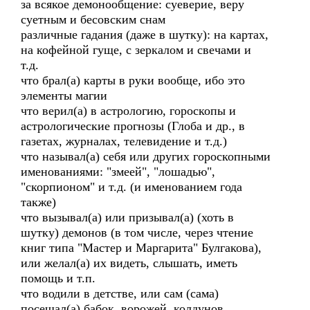
за всякое демонообщение: суеверие, веру
суетным и бесовским снам
различные гадания (даже в шутку): на картах,
на кофейной гуще, с зеркалом и свечами и
т.д.
что брал(а) карты в руки вообще, ибо это
элементы магии
что верил(а) в астрологию, гороскопы и
астрологические прогнозы (Глоба и др., в
газетах, журналах, телевидение и т.д.)
что называл(а) себя или других гороскопными
именованиями: "змеей", "лошадью",
"скорпионом" и т.д. (и именованием года
также)
что вызывал(а) или призывал(а) (хоть в
шутку) демонов (в том числе, через чтение
книг типа "Мастер и Маргарита" Булгакова),
или желал(а) их видеть, слышать, иметь
помощь и т.п.
что водили в детстве, или сам (сама)
посещал(а) бабок, ворожей, колдунов,