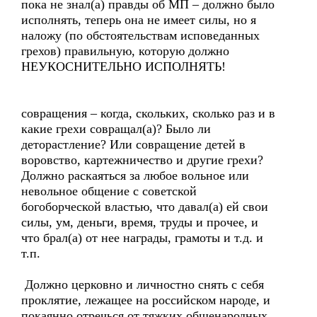
пока не знал(а) правды об МП – должно было
исполнять, теперь она не имеет силы, но я
наложу (по обстоятельствам исповеданных
грехов) правильную, которую должно
НЕУКОСНИТЕЛЬНО ИСПОЛНЯТЬ!
совращения – когда, скольких, сколько раз и в
какие грехи совращал(а)? Было ли
деторастление? Или совращение детей в
воровство, картежничество и другие грехи?
Должно раскаяться за любое вольное или
невольное общение с советской
богоборческой властью, что давал(а) ей свои
силы, ум, деньги, время, труды и прочее, и
что брал(а) от нее награды, грамоты и т.д. и
т.п.
Должно церковно и личностно снять с себя
проклятие, лежащее на российском народе, и
покаянно отречься от тяжких общенародных