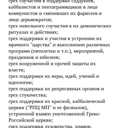
грех соучастия в поддержке саддукеев,
каббалистов и пентаграммщиков в лице
коммунистов и сменивших их фарисеев в
лице дерьмократов;
грех невольного соучастия в их демонических
ритуалах и действиях;
грех поддержки и участия в устроении их
мрачного "царства" и выполнении различных
программ (пятилетки и т.п.), мероприятий,
праздников и юбилеев;
грех вооруженной и прочей защиты их
власти;
грех поддержки их веры, идей, учений и
идеологии;
грех поддержки их репресивных органов и
грех стукачества;
грех поддержки их красной, каббалической
церкви ("РПЦ МП" и ее филиалов),
устроенной взамен уничтоженной Греко-
Российской церкви;
грех поддержки духовенства, храмов,