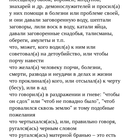
знахарей и др. демонослужителей и просил(а)
у них помощи в болезни или проблеме своей,
и они давали заговоренную воду, шептали
заговоры, лили воск в воду, катали яйца,
давали заговоренные снадобья, талисманы,
обереги, амулеты и т.п.
что, может, кого водил(а) к ним или
советовал(а) на детоубийство, или чтобы
порчу навести
что желал(а) человеку порчи, болезни,
смерти, развода и неудачи в делах и жизни
что проклинал(а) кого, или отсылал(а) к черту
(бесу), или в ад
что говорил(а) в раздражении и гневе: "чтобы
он сдох" или "чтоб не повадно было", "чтоб
провалился сквозь землю" и тому подобные
пожелания
что чертыхался(ась), или, правильно говоря,
ругался(ась) черным словом
что ругался(ась) матерной бранью – это есть