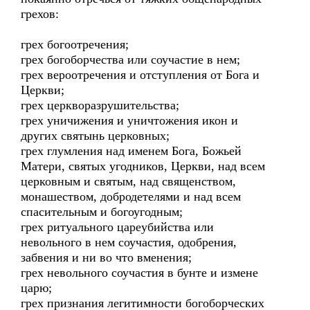
грехов:
грех богоотречения;
грех богоборчества или соучастие в нем;
грех вероотречения и отступления от Бога и
Церкви;
грех церкворазрушительства;
грех уничижения и уничтожения икон и
других святынь церковных;
грех глумления над именем Бога, Божьей
Матери, святых угодников, Церкви, над всем
церковным и святым, над священством,
монашеством, добродетелями и над всем
спасительным и богоугодным;
грех ритуального цареубийства или
невольного в нем соучастия, одобрения,
забвения и ни во что вменения;
грех невольного соучастия в бунте и измене
царю;
грех признания легитимности богоборческих