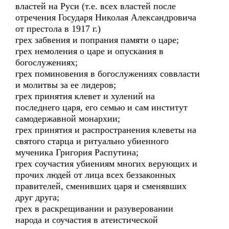
властей на Руси (т.е. всех властей после
отречения Государя Николая Александровича
от престола в 1917 г.)
грех забвения и попрания памяти о царе;
грех немоления о царе и опускания в
богослужениях;
грех поминовения в богослужениях соввласти
и молитвы за ее лидеров;
грех принятия клевет и хулений на
последнего царя, его семью и сам институт
самодержавной монархии;
грех принятия и распространения клеветы на
святого старца и ритуально убиенного
мученика Григория Распутина;
грех соучастия убиениям многих верующих и
прочих людей от лица всех беззаконных
правителей, сменивших царя и сменявших
друг друга;
грех в раскрещивании и разуверовании
народа и соучастия в атеистической