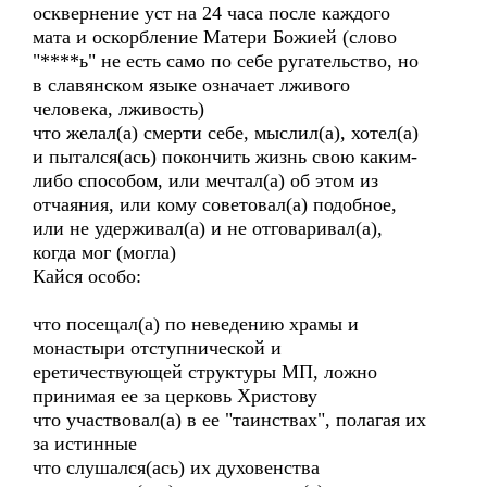
осквернение уст на 24 часа после каждого
мата и оскорбление Матери Божией (слово
"****ь" не есть само по себе ругательство, но
в славянском языке означает лживого
человека, лживость)
что желал(а) смерти себе, мыслил(а), хотел(а)
и пытался(ась) покончить жизнь свою каким-
либо способом, или мечтал(а) об этом из
отчаяния, или кому советовал(а) подобное,
или не удерживал(а) и не отговаривал(а),
когда мог (могла)
Кайся особо:
что посещал(а) по неведению храмы и
монастыри отступнической и
еретичествующей структуры МП, ложно
принимая ее за церковь Христову
что участвовал(а) в ее "таинствах", полагая их
за истинные
что слушался(ась) их духовенства