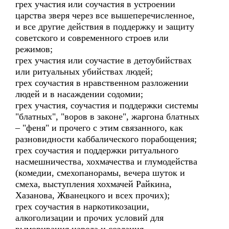
грех участия или соучастия в устроении
царства зверя через все вышеперечисленное,
и все другие действия в поддержку и защиту
советского и современного строев или
режимов;
грех участия или соучастие в детоубийствах
или ритуальных убийствах людей;
грех соучастия в нравственном разложении
людей и в насаждении содомии;
грех участия, соучастия и поддержки системы
"блатных", "воров в законе", жаргона блатных
– "феня" и прочего с этим связанного, как
разновидности каббалического порабощения;
грех соучастия и поддержки ритуального
насмешничества, хохмачества и глумодейства
(комедии, смехопанорамы, вечера шуток и
смеха, выступления хохмачей Райкина,
Хазанова, Жванецкого и всех прочих);
грех соучастия в наркотикозации,
алкоголизации и прочих условий для