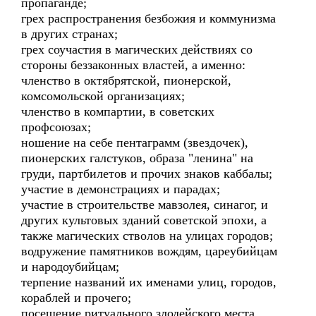
пропаганде;
грех распространения безбожия и коммунизма
в других странах;
грех соучастия в магических действиях со
стороны беззаконных властей, а именно:
членство в октябрятской, пионерской,
комсомольской организациях;
членство в компартии, в советских
профсоюзах;
ношение на себе пентаграмм (звездочек),
пионерских галстуков, образа "ленина" на
груди, партбилетов и прочих знаков каббалы;
участие в демонстрациях и парадах;
участие в строительстве мавзолея, синагог, и
других культовых зданий советской эпохи, а
также магических стволов на улицах городов;
водружение памятников вождям, цареубийцам
и народоубийцам;
терпение названий их именами улиц, городов,
кораблей и прочего;
посещение ритуального злодейского места