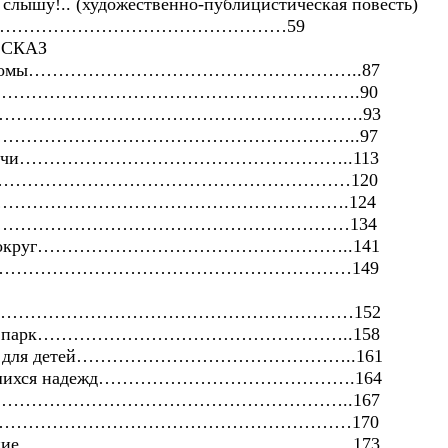
 слышу!.. (художественно-публицистическая повесть)
…………………………………………59
СКАЗ
вно знакомы………………………………………………..87
б……………………………………………………………….90
й зайчик…………………………………………………….93
сация………………………………………………………..97
рские ночи………………………………………………..113
инушка………………………………………………………120
…………………………………………………………….124
иза……………………………………………………………134
мотри вокруг……………………………………………..141
соня……………………………………………………………149
onalia…………………………………………………………152
совский парк……………………………………………..158
орения для детей………………………………………..161
сбывшихся надежд…………………………………….164
тушок………………………………………………………..167
т Бог…………………………………………………………170
аваждение………………………………………………..173