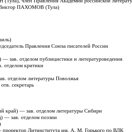
(Тула), член Правления Академии российской литерат
а Виктор ПАХОМОВ (Тула)
иль)
седатель Правления Союза писателей России
 зав. отделом публицистики и литературоведения
 отделом критики
в. отделом литературы Поволжья
тв. секретарь
 край) — зав. отделом литературы Сибири
 — зав. отделом поэзии
)
роректор Литинститута им. А. М. Горького по ВЛК