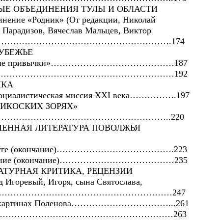
ЫЕ ОБЪЕДИНЕНИЯ ТУЛЫ И ОБЛАСТИ
инение «Родник» (От редакции, Николай
 Парадизов, Вячеслав Мальцев, Виктор
……………………………………………………….174
УБЕЖЬЕ
«Вредные привычки»……………………………………187
ие смысла……………………………………………………192
ИКА
-социалистическая миссия XXI века…………….197
ПРИКОСКИХ ЗОРЯХ»
ихи…………………………………………………………..220
МЕННАЯ ЛИТЕРАТУРА ПОВОЛЖЬЯ
 Ветлуге (окончание)………………………………….223
плавание (окончание)…………………………………235
АТУРНАЯ КРИТИКА, РЕЦЕНЗИИ
д Игоревый, Игоря, сына Святослава,
……………………………………………………………247
ских картинах Поленова……………………………...261
 жизни………………………………………………………263