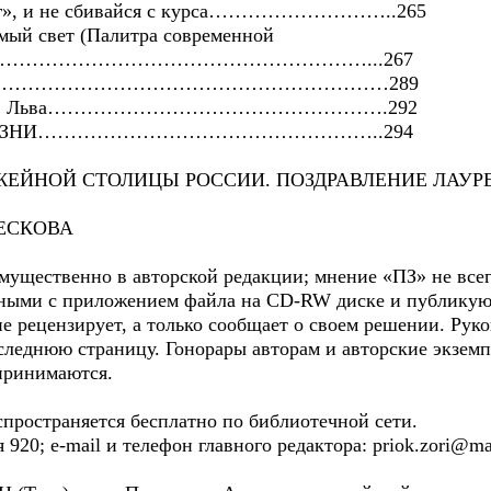
чег», и не сбивайся с курса………………………..265
мый свет (Палитра современной
…………………………………………………………...267
го стезя………………………………………………………289
 против Льва…………………………………………….292
 ЖИЗНИ……………………………………………..294
ЕЙНОЙ СТОЛИЦЫ РОССИИ. ПОЗДРАВЛЕНИЕ ЛАУР
ЛЕСКОВА
щественно в авторской редакции; мнение «ПЗ» не всегд
ными с приложением файла на CD-RW диске и публикуют
е рецензирует, а только сообщает о своем решении. Рук
следнюю страницу. Гонорары авторам и авторские экзем
принимаются.
ространяется бесплатно по библиотечной сети.
920; e-mail и телефон главного редактора: priok.zori@mai