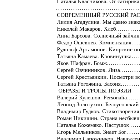
Наталья Квасникова. От сатирика
………………………………………
СОВРЕМЕННЫЙ РУССКИЙ РАС
Лилия Агадулина. Мы да
Николай Макаров. Хле
Анна Барсова. Солнечны
Федор Ошевнев. Компен
Рудольф Артамонов. Кип
Татьяна Камаева. Кров
Яков Шафран. Бомж……
Сергей Овчинников. Л
Сергей Крестьянкин. Пос
Татьяна Рогожина. Ба
ОБРАЗЫ И ТРОПЫ ПОЭЗИИ
Валерий Кулешов. Pers
Леонид Золотухин. Белоу
Владимир Гудков. Стихотв
Роман Никишин. Страна не
Наталья Кожемяко. Пас
Игорь Мельников. Знае
Владимир Сапожников. Н