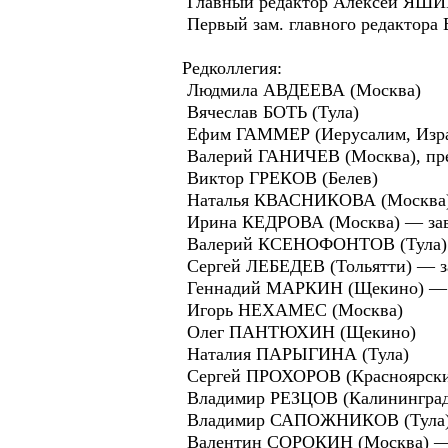
Главный редактор Алексей ЯШИН 
Первый зам. главного редактор
Редколлегия:
Людмила АВДЕЕВА (Москва)
Вячеслав БОТЬ (Тула)
Ефим ГАММЕР (Иерусалим, Изра
Валерий ГАНИЧЕВ (Москва), пред
Виктор ГРЕКОВ (Белев)
Наталья КВАСНИКОВА (Москва) —
Ирина КЕДРОВА (Москва) — зав.
Валерий КСЕНОФОНТОВ (Тула)
Сергей ЛЕБЕДЕВ (Тольятти) — за
Геннадий МАРКИН (Щекино) — о
Игорь НЕХАМЕС (Москва)
Олег ПАНТЮХИН (Щекино)
Наталия ПАРЫГИНА (Тула)
Сергей ПРОХОРОВ (Красноярский
Владимир РЕЗЦОВ (Калининград)
Владимир САПОЖНИКОВ (Тула
Валентин СОРОКИН (Москва) — п