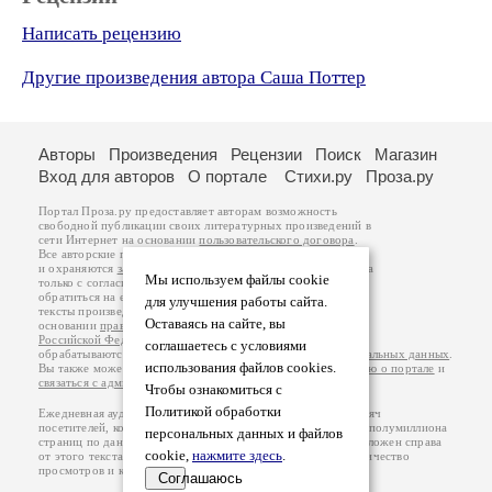
Написать рецензию
Другие произведения автора Саша Поттер
Авторы
Произведения
Рецензии
Поиск
Магазин
Вход для авторов
О портале
Стихи.ру
Проза.ру
Портал Проза.ру предоставляет авторам возможность
свободной публикации своих литературных произведений в
сети Интернет на основании
пользовательского договора
.
Все авторские права на произведения принадлежат авторам
и охраняются
законом
. Перепечатка произведений возможна
Мы используем файлы cookie
только с согласия его автора, к которому вы можете
обратиться на его авторской странице. Ответственность за
для улучшения работы сайта.
тексты произведений авторы несут самостоятельно на
Оставаясь на сайте, вы
основании
правил публикации
и
законодательства
Российской Федерации
. Данные пользователей
соглашаетесь с условиями
обрабатываются на основании
Политики обработки персональных данных
.
использования файлов cookies.
Вы также можете посмотреть более подробную
информацию о портале
и
связаться с администрацией
.
Чтобы ознакомиться с
Политикой обработки
Ежедневная аудитория портала Проза.ру – порядка 100 тысяч
посетителей, которые в общей сумме просматривают более полумиллиона
персональных данных и файлов
страниц по данным счетчика посещаемости, который расположен справа
cookie,
нажмите здесь
.
от этого текста. В каждой графе указано по две цифры: количество
просмотров и количество посетителей.
Соглашаюсь