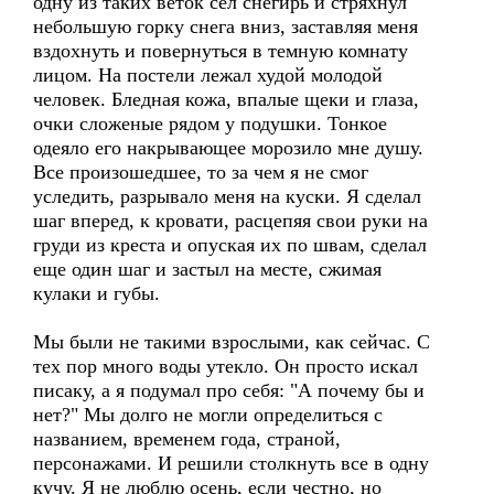
одну из таких веток сел снегирь и стряхнул
небольшую горку снега вниз, заставляя меня
вздохнуть и повернуться в темную комнату
лицом. На постели лежал худой молодой
человек. Бледная кожа, впалые щеки и глаза,
очки сложеные рядом у подушки. Тонкое
одеяло его накрывающее морозило мне душу.
Все произошедшее, то за чем я не смог
уследить, разрывало меня на куски. Я сделал
шаг вперед, к кровати, расцепяя свои руки на
груди из креста и опуская их по швам, сделал
еще один шаг и застыл на месте, сжимая
кулаки и губы.
Мы были не такими взрослыми, как сейчас. С
тех пор много воды утекло. Он просто искал
писаку, а я подумал про себя: "А почему бы и
нет?" Мы долго не могли определиться с
названием, временем года, страной,
персонажами. И решили столкнуть все в одну
кучу. Я не люблю осень, если честно, но