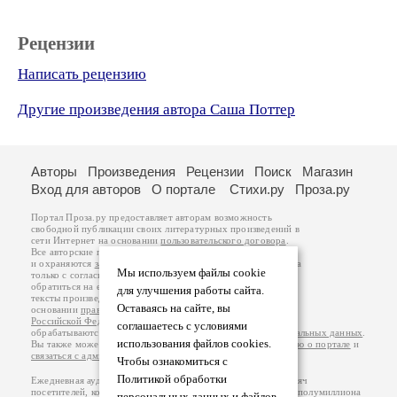
Рецензии
Написать рецензию
Другие произведения автора Саша Поттер
Авторы
Произведения
Рецензии
Поиск
Магазин
Вход для авторов
О портале
Стихи.ру
Проза.ру
Портал Проза.ру предоставляет авторам возможность
свободной публикации своих литературных произведений в
сети Интернет на основании
пользовательского договора
.
Все авторские права на произведения принадлежат авторам
и охраняются
законом
. Перепечатка произведений возможна
Мы используем файлы cookie
только с согласия его автора, к которому вы можете
обратиться на его авторской странице. Ответственность за
для улучшения работы сайта.
тексты произведений авторы несут самостоятельно на
Оставаясь на сайте, вы
основании
правил публикации
и
законодательства
Российской Федерации
. Данные пользователей
соглашаетесь с условиями
обрабатываются на основании
Политики обработки персональных данных
.
использования файлов cookies.
Вы также можете посмотреть более подробную
информацию о портале
и
связаться с администрацией
.
Чтобы ознакомиться с
Политикой обработки
Ежедневная аудитория портала Проза.ру – порядка 100 тысяч
посетителей, которые в общей сумме просматривают более полумиллиона