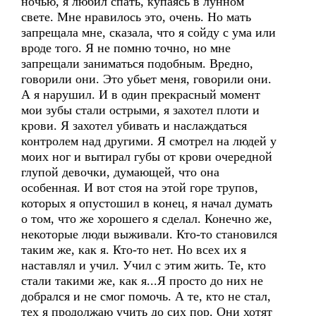
ночью, я любил спать, купаясь в лунном
свете. Мне нравилось это, очень. Но мать
запрещала мне, сказала, что я сойду с ума или
вроде того. Я не помню точно, но мне
запрещали заниматься подобным. Вредно,
говорили они. Это убьет меня, говорили они.
А я нарушил. И в один прекрасный момент
мои зубы стали острыми, я захотел плоти и
крови. Я захотел убивать и наслаждаться
контролем над другими. Я смотрел на людей у
моих ног и вытирал губы от крови очередной
глупой девочки, думающей, что она
особенная. И вот стоя на этой горе трупов,
которых я опустошил в конец, я начал думать
о том, что же хорошего я сделал. Конечно же,
некоторые люди выживали. Кто-то становился
таким же, как я. Кто-то нет. Но всех их я
наставлял и учил. Учил с этим жить. Те, кто
стали такими же, как я...Я просто до них не
добрался и не смог помочь. А те, кто не стал,
тех я продолжаю учить до сих пор. Они хотят