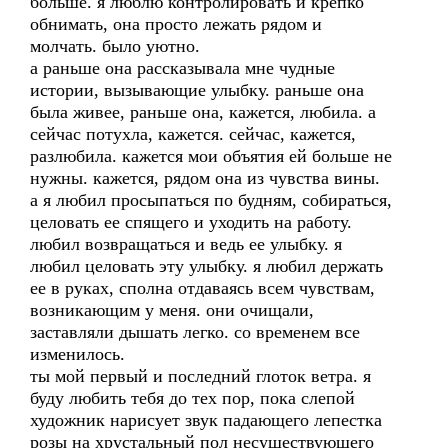
больше. я люблю контролировать и крепко
обнимать, она просто лежать рядом и
молчать. было уютно.
а раньше она рассказывала мне чудные
истории, вызывающие улыбку. раньше она
была живее, раньше она, кажется, любила. а
сейчас потухла, кажется. сейчас, кажется,
разлюбила. кажется мои объятия ей больше не
нужны. кажется, рядом она из чувства вины.
а я любил просыпаться по будням, собираться,
целовать ее спящего и уходить на работу.
любил возвращаться и ведь ее улыбку. я
любил целовать эту улыбку. я любил держать
ее в руках, сполна отдаваясь всем чувствам,
возникающим у меня. они очищали,
заставляли дышать легко. со временем все
изменилось.
ты мой первый и последний глоток ветра. я
буду любить тебя до тех пор, пока слепой
художник нарисует звук падающего лепестка
розы на хрустальный пол несуществующего