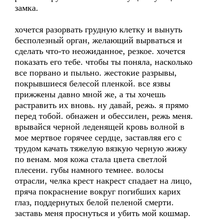
замка.
хочется разорвать грудную клетку и вынуть
бесполезный орган, желающий вырваться и
сделать что-то неожиданное, резкое. хочется
показать его тебе. чтобы ты поняла, насколько
все порвано и пыльно. жестокие разрывы,
покрывшиеся белесой пленкой. все язвы
прижжены давно мной же, а ты хочешь
растравить их вновь. ну давай, режь. я прямо
перед тобой. обнажен и обессилен, режь меня.
врывайся черной леденящей кровь волной в
мое мертвое горячее сердце, заставляя его с
трудом качать тяжелую вязкую черную жижу
по венам. моя кожа стала цвета светлой
плесени. губы намного темнее. волосы
отрасли, челка крест накрест спадает на лицо,
пряча покраснение вокруг погибших карих
глаз, поддернутых белой пеленой смерти.
заставь меня проснуться и убить мой кошмар.