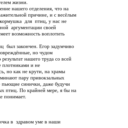
телем жизни.
ение нашего отделения, что на
важительной причине, и с весёлым
 кормушка для птиц, у нас не
ашной аргументации своей
имеет возможность воплотить
ц был закончен. Егор задумчиво
повреждённые, но чудом
 результат нашего труда со всей
е плотниками и не
, но как не крути, на храмы
оминают пару привокзальных
е пьющие синички, даже будучи
х птиц. По крайней мере, я бы на
же понимает.
ичка в здравом уме в наши