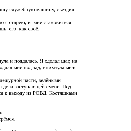
 нашу служебную машину, съездил
.
мо я старею, и мне становиться
шь его как своё.
ула и поддалась. Я сделал шаг, на
оддав мне под зад, впихнула меня
 дежурной части, зелёными
л дела заступающей смене. Под
тся к выходу из РОВД. Костяшками
г.
ерёмся.
.