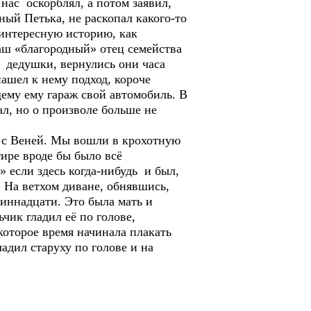
ас оскорблял, а потом заявил,
ный Петька, не раскопал какого-то
 интересную историю, как
аш «благородный» отец семейства
о дедушки, вернулись они часа
нашел к нему подход, короче
ему ему гараж свой автомобиль. В
, но о произволе больше не
м с Веней. Мы вошли в крохотную
тире вроде бы было всё
» если здесь когда-нибудь и был,
 На ветхом диване, обнявшись,
диннадцати. Это была мать и
ик гладил её по голове,
которое время начинала плакать
ладил старуху по голове и на