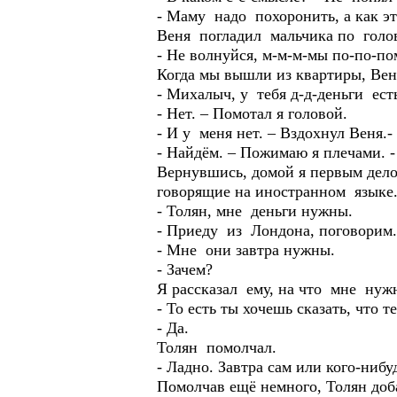
- Маму надо похоронить, а как эт
Веня погладил мальчика по голо
- Не волнуйся, м-м-м-мы по-по-п
Когда мы вышли из квартиры, Вен
- Михалыч, у тебя д-д-деньги ест
- Нет. – Помотал я головой.
- И у меня нет. – Вздохнул Веня.-
- Найдём. – Пожимаю я плечами. 
Вернувшись, домой я первым делом
говорящие на иностранном языке
- Толян, мне деньги нужны.
- Приеду из Лондона, поговорим.
- Мне они завтра нужны.
- Зачем?
Я рассказал ему, на что мне нуж
- То есть ты хочешь сказать, чт
- Да.
Толян помолчал.
- Ладно. Завтра сам или кого-ниб
Помолчав ещё немного, Толян доб