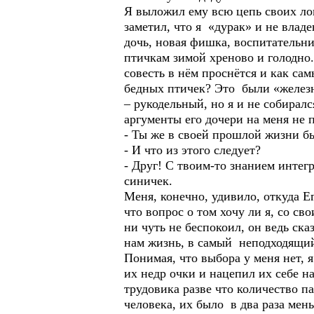
Я выложил ему всю цепь своих ло
заметил, что я «дурак» и не влад
дочь, новая фишка, воспитательни
птичкам зимой хреново и голодно. 
совесть в нём проснётся и как са
бедных птичек? Это были «железн
– рукодельный, но я и не собирал
аргументы его дочери на меня не
- Ты же в своей прошлой жизни бы
- И что из этого следует?
- Друг! С твоим-то знанием интег
синичек.
Меня, конечно, удивило, откуда Ег
что вопрос о том хочу ли я, со с
ни чуть не беспокоил, он ведь ска
нам жизнь, в самый неподходящий
Понимая, что выбора у меня нет, 
их недр очки и нацепил их себе на
трудовика разве что количество па
человека, их было в два раза мен