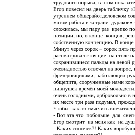
трудового порыва, в этом показат
Егор повесил на дверь табличку «
утреннем общерайотделовском сов
матом работа в «стране дураков»
сложилась, мы пару раз крепко п
позиции, но, в конце концов, ре
собственную концепцию. В конце 
Минут через сорок – сорок пять 
рассматривал стоящие на столе н
сохранившиеся пальцы на левой ру
очевидностью отвечал на вопрос,
фрезеровщиками, работающих рукам
общепита, сооруженные нами корм
пивнушек времён моей молодости,
очень голодными, добровольно в н
их месте три раза подумал, прежд
Чтобы как-то смягчить впечатлен
- Вот эта что побольше для снеги
Егор смотрит на меня как на душ
- Каких синичек?! Каких воробуш