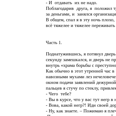
- И отдавать их не надо.
Поблагодарив друга, я положил тр
за деньгами, и занялся организац
В общем, спал я в эту ночь плохо
всё тяжелее и тяжелее переживат
Часть 1.
Поднатужившись, я потянул дверь н
секунду замешкался, и дверь не п
внутрь «храма борьбы с преступн
Как обычно в этот утренней час в
навозными мухами лез нечеловече
окном подачи заявлений дежурной
пальцев я стучу по стеклу, привл
- Чего тебе?
- Вы в курсе, что у вас тут негр 
- Вова, какой негр?! Иди своей до
- Ну, как знаете. – Пожимаю я пле