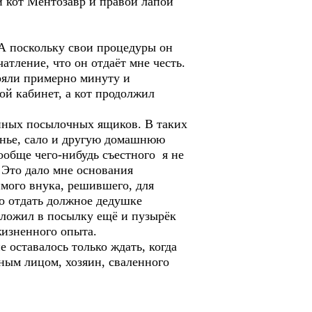
й кот Ментозавр и правой лапой
 А поскольку свои процедуры он
атление, что он отдаёт мне честь.
тояли примерно минуту и
ой кабинет, а кот продолжил
инных посылочных ящиков. В таких
ренье, сало и другую домашнюю
обще чего-нибудь съестного я не
. Это дало мне основания
имого внука, решившего, для
о отдать должное дедушке
оложил в посылку ещё и пузырёк
 жизненного опыта.
 оставалось только ждать, когда
нным лицом, хозяин, сваленного