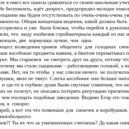
еле я имел все шансы сравняться со своим школьным учи
Не беспокоить, идёт допрос», предупредил молодое покол
ещании мы будем отсутствовать по очень-очень-очень у
 закипела. Общая концепция видения, какой должна быть
оссорились и уже были близки, чтобы перейти к рукоп
шили, что виду изобилия стройматериала каждый из нас 
концов, две кормушки лучше, чем одна.
процесс возведения храмов общепита для голодных сини
аши кособокие предметы ваяния, я бинтом перематывал 
ке. Мы стараемся не смотреть друг на друга, потому что
 почему мы стали сыщиками – работающими головой, а н
и. Нет, ни то чтобы у нас совсем ничего не получилось
ушки, явно не тянут. Слегка кособокие они больше нап
 и где-то в глубине души были смутные сомнения, что н
их не полезут, не опасаясь потерять репутацию приличны
е чем посещать подобные заведения. Видимо Егор это то
ия, я говорю:
рей, а вот эта что поменьше для синичек и воробушков.
евнобольного:
ков?! Ты их что за умалишенных считаешь? Да какая син