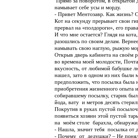
Прямо за поворотом, в открытой 
намывает себе усы и морду.
- Привет Ментозавр. Как жизнь? С
Кот на секунду прерывает свои г
прервал на «полдороги», его права
И что мне остается? Глядя на кот
разошлись по своим делам. Верне
намывать свою наглую, рыжую мо
Открыв дверь кабинета на своём р
во времена моей молодости, Почта
вкусность, от любимой бабушке л
нашел, зато в одном из них были 
предположить, что посылка была н
приобретения жизненного опыта и
собиравшему посылку, старик был
йода, вату и метров десять стерил
Покрутив в руках пустой посылочн
появиться хозяин этой пустой тар
на моём столе барахла, обнаружи
- Нашла, значит тебя посылка от 
- Почему от дедушки? – Не понял