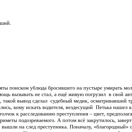
йший.
яты поиском ублюда бросившего на пустыре умирать мо
ощь вызывать не стал, а ещё живую погрузил в свой авт
е, такой вывод сделал судебный медик, осматривавший 
ись, кому искать водителя, вездесущий Петька нашел ка
 толчок к расследованию преступления – цвет, предпола
риметы подозреваемого. А потом всё закрутилось, завер
 вышли на след преступника. Поначалу, «благородный» о