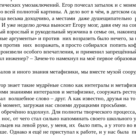
гических умозаключений. Егор почесал затылок и с моим
ею всей полнотой картины. А дело вот в чём, в детском с
ца весьма доходчиво, а местами даже душещипательно ра
И уже неделю дочка выносит Егору мозг, давя ему на сов
мый взрослый и рукодельный мужчина в семье он, наконец
ые аргументы» и против них возразить было нечего, за 
ся против них возражать, я просто собирался попить коф
 произвели особого впечатления, и применил запрещённы
л инженер? – Зачем-то намекнул на моё первое образова
ралов и иного знания метафизики, мы вместе мухой соо
ор знает такие мудрёные слово как интегралы и метафизи
воими знаниями интегралов и метафизике, сооружать рест
зал волшебное слово – друг. А как известно, друзья на 
 момент, загружая нас своими дурацкими просьбами.
я обречённо вздохнул. Для полноты творческого процесса,
 нос, от чего стал сильно напоминать своего школьного 
льцев на левой руке, у меня, их было пять, а у этого в
ьше. Однако я ещё не приступал к работе, и у нас была п