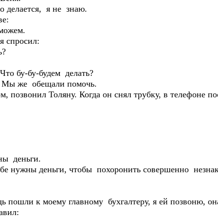
о делается, я не знаю.
ве:
оможем.
я спросил:
ь?
 Что бу-бу-будем делать?
- Мы же обещали помочь.
, позвонил Толяну. Когда он снял трубку, в телефоне п
.
ны деньги.
о тебе нужны деньги, чтобы похоронить совершенно нез
удь пошли к моему главному бухгалтеру, я ей позвоню, о
авил: