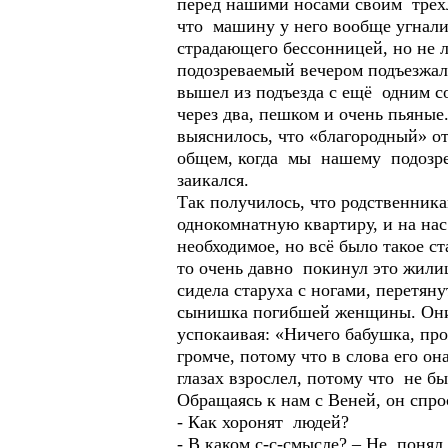
перед нашими носами своим трёхл
что машину у него вообще угнали.
страдающего бессонницей, но не 
подозреваемый вечером подъезжал 
вышел из подъезда с ещё одним со
через два, пешком и очень пьяные.
выяснилось, что «благородный» о
общем, когда мы нашему подозре
заикался.
Так получилось, что родственник
однокомнатную квартиру, и на нас
необходимое, но всё было такое ст
то очень давно покинул это жили
сидела старуха с ногами, перетян
сынишка погибшей женщины. Они у
успокаивая: «Ничего бабушка, про
громче, потому что в слова его он
глазах взрослел, потому что не б
Обращаясь к нам с Веней, он спро
- Как хоронят людей?
- В каком с-с-смысле? – Не понял