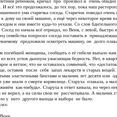
етним ребёнком, кричал про произвол и очень обидно н
 И всё это продолжалось, до тех пор, пока наш растороп
лишенного ума старичка соседа. Старичок поведал очень
к дому на своей машине, а ещё через некоторое время н
седом и они вместе куда-то уехали. Со слов бдительног
 Сосед по начала всё отрицал, но Веня, с левой, быстро 
тец семейства попросил соседа поставить в принадлежащ
ваемому предложили осмотреть машину, он долго плакал
ам погибшей женщины, сообщать о её гибели выпало на
 из всех углов дыхнула ужасающая бедность. Нет, в квар
арое и ветхое, что не оставалось сомнений, что «достаток
ще, оставив после себя запах лекарств и старых вещей.
утыми эластичными бинтами и мальчик лет десяти или о
же знали о смерти кормилице. Старуха плакала, а мальч
живём как-нибудь». Старуха в ответ кивала, но через не
а не верил, а на силы свои не рассчитывала. А мальчик г
ыло у него другого выхода и выбора не было.
сил:
 Веня.