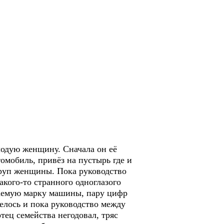
лодую женщину. Сначала он её
омобиль, привёз на пустырь где и
труп женщины. Пока руководство
кого-то странного одноглазого
гаемую марку машины, пару цифр
телось и пока руководство между
тец семейства негодовал, тряс