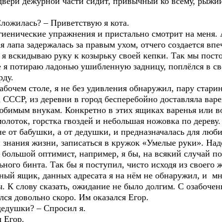
двери дежурной части сидит, привычный ко всему, рыжи
ложилась? – Приветствую я кота.
игиенические упражнения и пристально смотрит на меня.
я лапа задержалась за правым ухом, отчего создается впеч
а, я вскидываю руку к козырьку своей кепки. Так мы пос
е я потираю ладонью ушибленную задницу, поплёлся в св
рду.
абочем столе, я не без удивления обнаружил, пару стар
 СССР, из деревни в город бесперебойно доставляла ва
юбимым внукам. Конкретно в этих ящиках варенья или во
молоток, горстка гвоздей и небольшая ножовка по дереву
е от бабушки, а от дедушки, и предназначалась для люб
 знания жизни, записаться в кружок «Умелые руки». Над
 большой оптимист, например, я бы, на всякий случай п
ьного бинта. Так бы я поступил, чисто исходя из своего
ый ящик, данных адресата я на нём не обнаружил, и мне
ы. К слову сказать, ожидание не было долгим. С озабоче
лся довольно скоро. Им оказался Егор.
дедушки? – Спросил я.
 Егор.