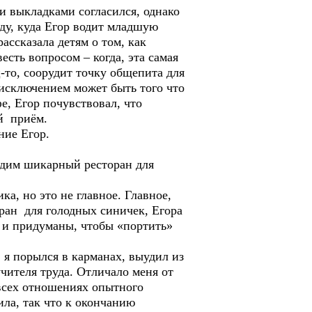
и выкладками согласился, однако
аду, куда Егор водит младшую
ссказала детям о том, как
есть вопросом – когда, эта самая
-то, соорудит точку общепита для
исключением может быть того что
е, Егор почувствовал, что
й приём.
ние Егор.
рудим шикарный ресторан для
ка, но это не главное. Главное,
оран для голодных синичек, Егора
то и придуманы, чтобы «портить»
 я порылся в карманах, выудил из
учителя труда. Отличало меня от
о всех отношениях опытного
ила, так что к окончанию