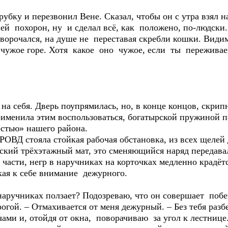
убку и перезвонил Вене. Сказал, чтобы он с утра взял
ией похорон, ну и сделал всё, как положено, по-людски
, ворочался, на душе не переставая скребли кошки. Види
ь чужое горе. Хотя какое оно чужое, если ты переживае
а себя. Дверь поупрямилась, но, в конце концов, скрипн
рименила этим воспользоваться, богатырской пружиной п
остью» нашего района.
 РОВД стояла стойкая рабочая обстановка, из всех щелей
ский трёхэтажный мат, это сменяющийся наряд передава
 части, негр в наручниках на корточках медленно крадё
екая к себе внимание дежурного.
в наручниках ползает? Подозреваю, что он совершает побе
рогой. – Отмахивается от меня дежурный. – Без тебя разб
чами и, отойдя от окна, поворачиваю за угол к лестнице