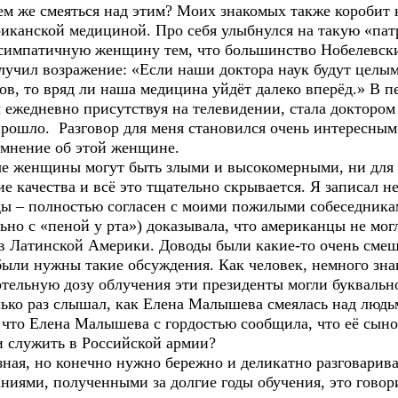
ем же смеяться над этим? Моих знакомых также коробит 
иканской медициной. Про себя улыбнулся на такую «патр
у симпатичную женщину тем, что большинство Нобелевс
олучил возражение: «Если наши доктора наук будут целы
в, то вряд ли наша медицина уйдёт далеко вперёд.» В п
 ежедневно присутствуя на телевидении, стала доктором 
прошло. Разговор для меня становился очень интересны
 мнение об этой женщине.
ые женщины могут быть злыми и высокомерными, ни для к
 качества и всё это тщательно скрывается. Я записал не
ы – полностью согласен с моими пожилыми собеседника
ьно с «пеной у рта») доказывала, что американцы не мо
в Латинской Америки. Доводы были какие-то очень смешн
 были нужны такие обсуждения. Как человек, немного знак
тельную дозу облучения эти президенты могли буквально
лько раз слышал, как Елена Малышева смеялась над людь
 что Елена Малышева с гордостью сообщила, что её сыно
и служить в Российской армии?
зная, но конечно нужно бережно и деликатно разговарив
аниями, полученными за долгие годы обучения, это говор