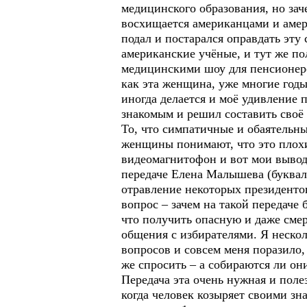
медицинского образования, но зач
восхищается американцами и амер
подал и постарался оправдать эт
американские учёные, и тут же п
медицинскими шоу для пенсионеро
как эта женщина, уже многие годы
иногда делается и моё удивление 
знакомым и решил составить своё
То, что симпатичные и обаятельн
женщины понимают, что это плохие
видеомагнитофон и вот мои вывод
передаче Елена Малышева (буквал
отравление некоторых президенто
вопрос – зачем на такой передаче
что получить опасную и даже смер
общения с избирателями. Я неско
вопросов и совсем меня поразило,
же спросить – а собираются ли он
Передача эта очень нужная и поле
когда человек козыряет своими зн