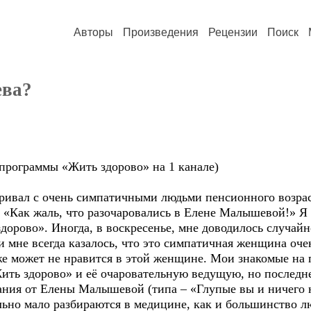
Авторы
Произведения
Рецензии
Поиск
ева?
программы «Жить здорово» на 1 канале)
аривал с очень симпатичными людьми пенсионного возрас
: «Как жаль, что разочаровались в Елене Малышевой!» Я
дорово». Иногда, в воскресенье, мне доводилось случай
 мне всегда казалось, что это симпатичная женщина оче
же может не нравится в этой женщине. Мои знакомые на п
ть здорово» и её очаровательную ведущую, но последне
ания от Елены Малышевой (типа – «Глупые вы и ничего 
ельно мало разбираются в медицине, как и большинство 