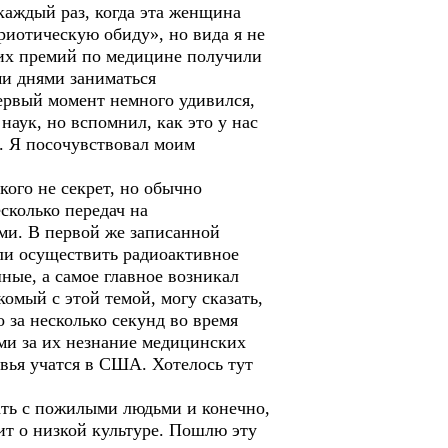
каждый раз, когда эта женщина
иотическую обиду», но вида я не
ких премий по медицине получили
ми днями заниматься
ервый момент немного удивился,
наук, но вспомнил, как это у нас
м. Я посочувствовал моим
ого не секрет, но обычно
сколько передач на
ми. В первой же записанной
гли осуществить радиоактивное
ые, а самое главное возникал
омый с этой темой, могу сказать,
 за несколько секунд во время
ми за их незнание медицинских
вья учатся в США. Хотелось тут
ать с пожилыми людьми и конечно,
ит о низкой культуре. Пошлю эту