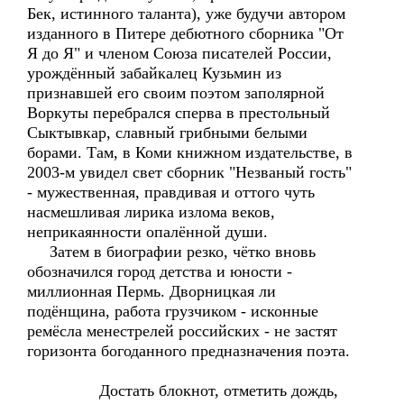
Бек, истинного таланта), уже будучи автором
изданного в Питере дебютного сборника "От
Я до Я" и членом Союза писателей России,
урождённый забайкалец Кузьмин из
признавшей его своим поэтом заполярной
Воркуты перебрался сперва в престольный
Сыктывкар, славный грибными белыми
борами. Там, в Коми книжном издательстве, в
2003-м увидел свет сборник "Незваный гость"
- мужественная, правдивая и оттого чуть
насмешливая лирика излома веков,
неприкаянности опалённой души.
Затем в биографии резко, чётко вновь
обозначился город детства и юности -
миллионная Пермь. Дворницкая ли
подёнщина, работа грузчиком - исконные
ремёсла менестрелей российских - не застят
горизонта богоданного предназначения поэта.
Достать блокнот, отметить дождь,