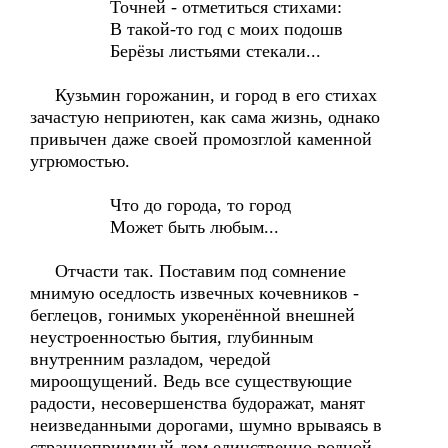
Точней - отметиться стихами:
В такой-то год с моих подошв
Берёзы листьями стекали...
Кузьмин горожанин, и город в его стихах
зачастую неприютен, как сама жизнь, однако
привычен даже своей промозглой каменной
угрюмостью.
Что до города, то город
Может быть любым...
Отчасти так. Поставим под сомнение
мнимую оседлость извечных кочевников -
беглецов, гонимых укоренённой внешней
неустроенностью бытия, глубинным
внутренним разладом, чередой
мироощущений. Ведь все существующие
радости, несовершенства будоражат, манят
неизведанными дорогами, шумно врываясь в
странноприимный дом единственно родной