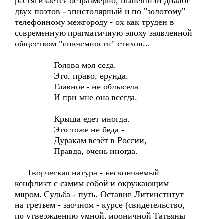
растягивается безразмерно, нынешний диалог
двух поэтов - эпистолярный и по "золотому"
телефонному межгороду - ох как труден в
современную прагматичную эпоху заявленной
обществом "никчемности" стихов...
Голова моя седа.
Это, право, ерунда.
Главное - не облысела
И при мне она всегда.
Крыша едет иногда.
Это тоже не беда -
Дуракам везёт в России,
Правда, очень иногда.
Творческая натура - нескончаемый
конфликт с самим собой и окружающим
миром. Судьба - путь. Оставив Литинститут
на третьем - заочном - курсе (свидетельство,
по утверждению умной, ироничной Татьяны