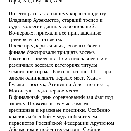
Горы, Хада-Булака, Аги.
Вот что рассказал нашему корреспонденту
Владимир Хузахметов, старший тренер и
судья коллегии данных соревнований.
Во-первых, приехали все приглашённые
тренеры и их питомцы.
После предварительных, тяжёлых боёв в
финале боксировали тридцать восемь
боксёров – земляков. 15 из них завоевали в
различных весовых категориях титулы
чемпионов города. Боксёры из пос. Ш – Гора
заняли одиннадцать первых мест, Хада -
Булака – восемь; Агинска и Аги – по шесть;
Могойтуя – одно первое место.
В финальный день соревнований зал был под
завязку. Проходили «самые-самые»
зрелищные и красивые поединки. Особенно
красивым был бой между победителем
первенства Российской Федерации Арутюном
Абрамяном и победителем зоны Сибири