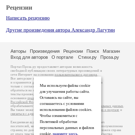
Рецензии
Написать рецензию
Другие произведения автора Александр Лагутин
Авторы
Произведения
Рецензии
Поиск
Магазин
Вход для авторов
О портале
Стихи.ру
Проза.ру
Портал Проза.ру предоставляет авторам возможность
свободной публикации своих литературных произведений в
сети Интернет на основании
пользовательского договора
.
Все авторские права на произведения принадлежат авторам
и охраняются
законом
. Перепечатка произведений возможна
Мы используем файлы cookie
только с согласия его автора, к которому вы можете
обратиться на его авторской странице. Ответственность за
для улучшения работы сайта.
тексты произведений авторы несут самостоятельно на
Оставаясь на сайте, вы
основании
правил публикации
и
законодательства
Российской Федерации
. Данные пользователей
соглашаетесь с условиями
обрабатываются на основании
Политики обработки персональных данных
.
использования файлов cookies.
Вы также можете посмотреть более подробную
информацию о портале
и
связаться с администрацией
.
Чтобы ознакомиться с
Политикой обработки
Ежедневная аудитория портала Проза.ру – порядка 100 тысяч
посетителей, которые в общей сумме просматривают более полумиллиона
персональных данных и файлов
страниц по данным счетчика посещаемости, который расположен справа
cookie,
нажмите здесь
.
от этого текста. В каждой графе указано по две цифры: количество