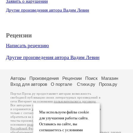
Заявить о нарушении
Другие произведения автора Вадим Левин
Рецензии
Написать рецензию
Другие произведения автора Вадим Левин
Авторы
Произведения
Рецензии
Поиск
Магазин
Вход для авторов
О портале
Стихи.ру
Проза.ру
Портал Проза.ру предоставляет авторам возможность
свободной публикации своих литературных произведений в
сети Интернет на основании
пользовательского договора
.
Все авторские права на произведения принадлежат авторам
и охраняются
законом
. Перепечатка произведений возможна
Мы используем файлы cookie
только с согласия его автора, к которому вы можете
обратиться на его авторской странице. Ответственность за
для улучшения работы сайта.
тексты произведений авторы несут самостоятельно на
Оставаясь на сайте, вы
основании
правил публикации
и
законодательства
Российской Федерации
. Данные пользователей
соглашаетесь с условиями
обрабатываются на основании
Политики обработки персональных данных
.