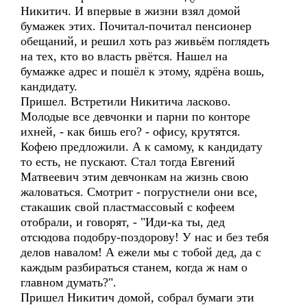
Никитич. И впервые в жизни взял домой
бумажек этих. Почитал-почитал пенсионер
обещаний, и решил хоть раз живьём поглядеть
на тех, кто во власть рвётся. Нашел на
бумажке адрес и пошёл к этому, ядрёна вошь,
кандидату.
Пришел. Встретили Никитича ласково.
Молодые все девчонки и парни по конторе
ихней, - как бишь его? - офису, крутятся.
Кофею предложили. А к самому, к кандидату
то есть, не пускают. Стал тогда Евгений
Матвеевич этим девчонкам на жизнь свою
жаловаться. Смотрит - погрустнели они все,
стакашик свой пластмассовый с кофеем
отобрали, и говорят, - "Иди-ка ты, дед
отсюдова подобру-поздорову! У нас и без тебя
делов навалом! А ежели мы с тобой дед, да с
каждым разбираться станем, когда ж нам о
главном думать?".
Пришел Никитич домой, собрал бумаги эти