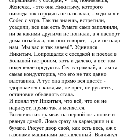
спрашивает у соседки, - "Ты, понимаешь,
Женечка, - это она Никитычу, которого
никогда так отродясь не называла, - ходила я в
Собес с утра. Так ты знаешь, встретили,
усадили, все как есть бумаги сами заполнили,
ни за какими другими не погнали, а я паспорт
дома позабыла, так они говорят, - да и не надо
нам! Мы вас и так знаем!". Удивился
Никитыч. Попрощался с соседкой и поехал в
Большой гастроном, хоть и далеко, а всё там
подешевле продукты. Сел в трамвай, а там та
самая кондукторша, что его не так давно
выставила. А тут она прямо вся цветёт -
здоровается с каждым, не орёт, не ругается,
остановки объявлять стала.
И понял тут Никитыч, что всё, что он не
нарисует, прямо так и меняется.
Выскочил из трамвая на первой остановке и
рванул домой. Дома сразу за карандаши и к
бумаге. Рисует двор свой, как есть весь, аж с
газонами машинами заставленный. Выглянул