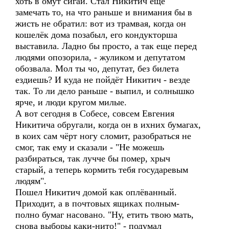
хоть в омут сигай. Стал Никитич еще
замечать то, на что раньше и внимания бы в
жисть не обратил: вот из трамвая, когда он
кошелёк дома позабыл, его кондукторша
выставила. Ладно бы просто, а так еще перед
людями опозорила, - жуликом и депутатом
обозвала. Мол ты чо, депутат, без билета
ездиешь? И куда не пойдёт Никитич - везде
так. То ли дело раньше - выпил, и солнышко
ярче, и люди кругом милые.
А вот сегодня в Собесе, совсем Евгения
Никитича обругали, когда он в ихних бумагах,
в коих сам чёрт ногу сломит, разобраться не
смог, так ему и сказали - "Не можешь
разбираться, так лучче бы помер, хрыч
старый, а теперь кормить тебя государевым
людям".
Пошел Никитич домой как оплёванный.
Приходит, а в почтовых ящиках полным-
полно бумаг насовано. "Ну, етить твою мать,
снова выборы каки-нито!" - подумал