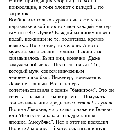
считая приходящих уборщиц. Те хоть и
приходящие, а тоже хлопот с каждой... по
загривок.
Вообще это только дураки считают, что в
парикмахерской просто - мол каждый мастер
сам по-себе. Дудки! Каждой машинку новую
подай, ножницы не те, полотенец, кремов
всяких... Но это так, по мелочи. А вот с
мужчинами в жизни Полины Львовны не
складывалось. Были они, конечно. Даже
замужем побывала. Недолго только. Тот,
который муж, совсем никчемным
человечишко был. Инженер, понимаешь.
Даже не главный. Вот и теперь
сожительствовала с одним "банкиром". Это он
себя так называл - банкир, мол. "Подумать
только начальник кредитного отдела! - думала
Полина Львовна, - а у самого даже не Вольво
или Мерседес, а какая-то задрипанная
япошка. Мисубяка". Нет и этот не подходил
Полине Львовне. Ей хотелось заграничную