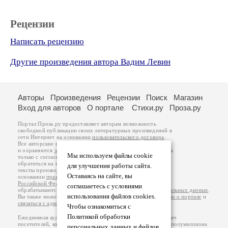
Рецензии
Написать рецензию
Другие произведения автора Вадим Левин
Авторы
Произведения
Рецензии
Поиск
Магазин
Вход для авторов
О портале
Стихи.ру
Проза.ру
Портал Проза.ру предоставляет авторам возможность
свободной публикации своих литературных произведений в
сети Интернет на основании
пользовательского договора
.
Все авторские права на произведения принадлежат авторам
и охраняются
законом
. Перепечатка произведений возможна
Мы используем файлы cookie
только с согласия его автора, к которому вы можете
обратиться на его авторской странице. Ответственность за
для улучшения работы сайта.
тексты произведений авторы несут самостоятельно на
Оставаясь на сайте, вы
основании
правил публикации
и
законодательства
Российской Федерации
. Данные пользователей
соглашаетесь с условиями
обрабатываются на основании
Политики обработки персональных данных
.
использования файлов cookies.
Вы также можете посмотреть более подробную
информацию о портале
и
связаться с администрацией
.
Чтобы ознакомиться с
Политикой обработки
Ежедневная аудитория портала Проза.ру – порядка 100 тысяч
посетителей, которые в общей сумме просматривают более полумиллиона
персональных данных и файлов