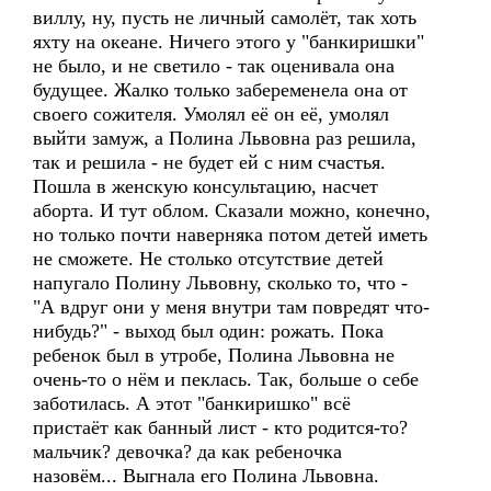
виллу, ну, пусть не личный самолёт, так хоть
яхту на океане. Ничего этого у "банкиришки"
не было, и не светило - так оценивала она
будущее. Жалко только забеременела она от
своего сожителя. Умолял её он её, умолял
выйти замуж, а Полина Львовна раз решила,
так и решила - не будет ей с ним счастья.
Пошла в женскую консультацию, насчет
аборта. И тут облом. Сказали можно, конечно,
но только почти наверняка потом детей иметь
не сможете. Не столько отсутствие детей
напугало Полину Львовну, сколько то, что -
"А вдруг они у меня внутри там повредят что-
нибудь?" - выход был один: рожать. Пока
ребенок был в утробе, Полина Львовна не
очень-то о нём и пеклась. Так, больше о себе
заботилась. А этот "банкиришко" всё
пристаёт как банный лист - кто родится-то?
мальчик? девочка? да как ребеночка
назовём... Выгнала его Полина Львовна.