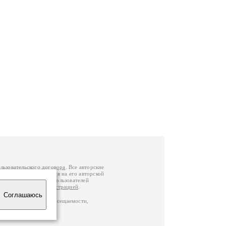
льзовательского договора
. Все авторские
у вы можете обратиться на его авторской
й Федерации
. Данные пользователей
е
и
связаться с администрацией
.
Соглашаюсь
по данным счетчика посещаемости,