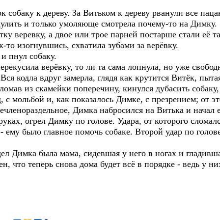
к собаку к дереву. За Витьком к дереву рванули все паца
скулить и только умоляюще смотрела почему-то на Димку.
тку веревку, а двое или трое парней постарше стали её 
к-то изогнувшись, схватила зубами за верёвку.
 и пнул собаку.
ерекусила верёвку, то ли та сама лопнула, но уже свобод
Вся кодла вдруг замерла, глядя как крутится Витёк, пыт
выломав из скамейки поперечину, кинулся дубасить собаку
 с мольбой и, как показалось Димке, с презрением; от эт
нечленораздельное, Димка набросился на Витька и начал 
руках, огрел Димку по голове. Удара, от которого сломал
- ему было главное помочь собаке. Второй удар по голов
ел Димка была мама, сидевшая у него в ногах и гладивш
н, что теперь снова дома будет всё в порядке - ведь у ни