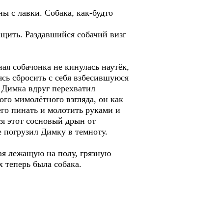
ны с лавки. Собака, как-будто
тащить. Раздавшийся собачий визг
ная собачонка не кинулась наутёк,
аясь сбросить с себя взбесившуюся
, Димка вдруг перехватил
ого мимолётного взгляда, он как
его пинать и молотить руками и
ся этот сосновый дрын от
е погрузил Димку в темноту.
ая лежащую на полу, грязную
х теперь была собака.