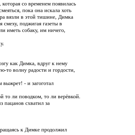
, которая со временем появилась
смеяться, пока она искала хоть
ора вязли в этой тишине, Димка
 смеху, поджигая газеты в
ли иметь собаку, им ничего,
у.
згу как Димка, вдруг к нему
ю-то волну радости и гордости,
 выжрет! - и загоготал
й то ли поводком, то ли верёвкой.
з пацанов схватил за
 обращаясь к Димке продолжил