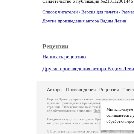
Свидетельство о публикации №21311200144
Список читателей
/
Версия для печати
/
Разме
Другие произведения автора Вадим Левин
Рецензии
Написать рецензию
Другие произведения автора Вадим Лев
Авторы
Произведения
Рецензии
Поис
Портал Проза.ру предоставляет авторам возможность св
права на произведения принадлежат авторам и охраняют
странице. Ответственность за тексты произведений авто
Мы используем ф
обрабатываются на основании
Политики обработки перс
соглашаетесь с 
Ежедневная аудитория портала Проза.ру – порядка 100 
обработки перс
который расположен справа от этого текста. В каждой гр
© Все права принадлежат авторам, 2000-2026. Портал 