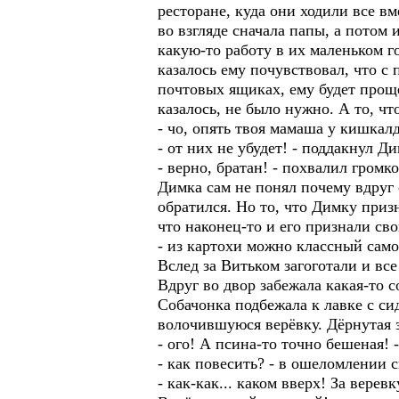
ресторане, куда они ходили все в
во взгляде сначала папы, а потом 
какую-то работу в их маленьком г
казалось ему почувствовал, что с
почтовых ящиках, ему будет проще
казалось, не было нужно. А то, чт
- чо, опять твоя мамаша у кишкал
- от них не убудет! - поддакнул Д
- верно, братан! - похвалил гром
Димка сам не понял почему вдруг 
обратился. Но то, что Димку приз
что наконец-то и его признали св
- из картохи можно классный самог
Вслед за Витьком загоготали и вс
Вдруг во двор забежала какая-то 
Собачонка подбежала к лавке с си
волочившуюся верёвку. Дёрнутая з
- ого! А псина-то точно бешеная! -
- как повесить? - в ошеломлении 
- как-как... каком вверх! За вере