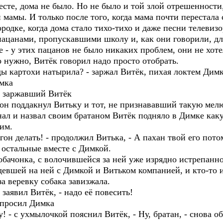
месте, дома не было. Но не было и той злой отрешенности
и мамы. И только после того, когда мама почти перестала 
ородке, когда дома стало тихо-тихо и даже песни телевиз
 пацанами, пропускавшими школу и, как они говорили, для
 - у этих пацанов не было никаких проблем, они не хоте
о нужно, Витёк говорил надо просто отобрать.
ды картохи натырила? - заржал Витёк, пихая локтем Димк
имка
ко заржавший Витёк
он поддакнул Витьку и тот, не признававший такую мелю
нал и назвал своим братаном Витёк подняло в Димке каку
оим.
он делать! - продолжил Витька, - А пахан твой его потом
е остальные вместе с Димкой.
собачонка, с волочившейся за ней уже изрядно истрепанно
девшей на ней с Димкой и Витьком компанией, и кто-то и
а веревку собака завизжала.
 заявил Витёк, - надо её повесить!
спросил Димка
вку! - с ухмылочкой пояснил Витёк, - Ну, братан, - снова