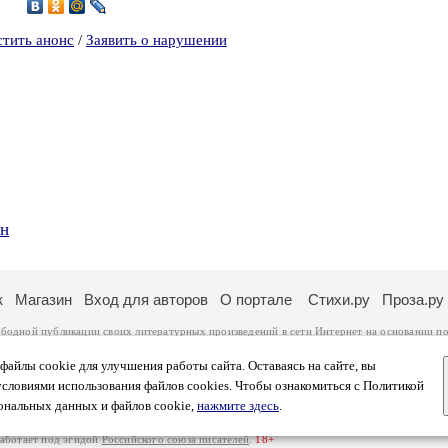
6
стить анонс
/
Заявить о нарушении
ин
к
Магазин
Вход для авторов
О портале
Стихи.ру
Проза.ру
ободной публикации своих литературных произведений в сети Интернет на основании
по
ся
законом
. Перепечатка произведений возможна только с согласия его автора, к котором
ры несут самостоятельно на основании
правил публикации
и
законодательства Российско
айлы cookie для улучшения работы сайта. Оставаясь на сайте, вы
ональных данных
. Вы также можете посмотреть более подробную
информацию о портал
условиями использования файлов cookies. Чтобы ознакомиться с Политикой
тысяч посетителей, которые в общей сумме просматривают более полумиллиона страниц 
ональных данных и файлов cookie,
нажмите здесь
.
афе указано по две цифры: количество просмотров и количество посетителей.
работает под эгидой
Российского союза писателей
.
18+