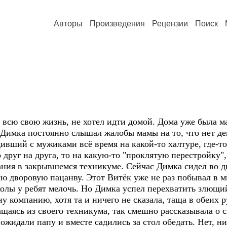
Авторы
Произведения
Рецензии
Поиск
, всю свою жизнь, не хотел идти домой. Дома уже была ма
а Димка постоянно слышал жалобы мамы на то, что нет де
дивший с мужиками всё время на какой-то халтуре, где-то
 друг на друга, то на какую-то "проклятую перестройку
ания в закрывшемся техникуме. Сейчас Димка сидел во д
сю дворовую пацанву. Этот Витёк уже не раз побывал в 
олы у ребят мелочь. Но Димка успел перехватить злющий 
у компанию, хотя та и ничего не сказала, таща в обеих 
щаясь из своего техникума, так смешно рассказывала о с
ожидали папу и вместе садились за стол обедать. Нет, ни