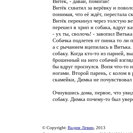
Витёк, - давай, помогай!
Витёк схватил за верёвку и поволо
понимая, что её ждёт, перестала 
Витёк перекинул через толстую ве
перешел в хрип и собака, вдруг ка
- ух ты, сволочь! - завопил Витька
Собачка подлетев от пинка то ли п
а с рычанием вцепилась в Витька. 
собаку. Когда кто-то из парней, 
брошенный на него собачий взгляд,
бы вдруг проснулся. Вопя что-то 
ногами. Второй парень, с колом в 
скамейки, Димка не почувствовал 
Очнувшись дома, первое, что увид
собаку. Димка почему-то был увере
© Copyright:
Вадим Левин
, 2013