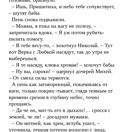
головами, брызнуло.
– Ишь, Пришитиха, и небо тебе сочувствует,
– шутят бабы.
Пень снова подважили.
– Можна, я пока на вагу не полезу, –
запричитала вдова. – Я уж потом рубить-
пилить помогу.
– В тебе весу-то, – хохотнул Николай. – Тут
вот Верка с Любкой насядут, так до утра не
выберешься.
– Я те насяду, клюка хромая! – хохочут бабы.
– Ну вы, сороки! – одернул дочерей Михей.
– От смеха силы теряются.
А пень как заговоренный, покачиваясь от
ваги, только покрях¬тывает, глядя темным от
времени срезом в глубину небес, точно
прощаясь.
– Да че он, мат-ть его в дыхало!… сросся с
землей, че ли! – досадуют мужики.
– Он мотней, как хрен, вглубь ушел, –
уточнила, отирая потную волосню с лица,