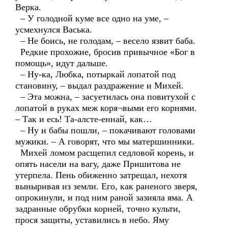
Верка.
– У голодной куме все одно на уме, –
усмехнулся Васька.
– Не боись, не голодам, – весело язвит баба.
Редкие прохожие, бросив привычное «Бог в
помощь», идут дальше.
– Ну-ка, Любка, потыркай лопатой под
становину, – выдал раздражение и Михей.
– Эта можна, – засуетилась она повитухой с
лопатой в руках меж коря¬выми его корнями.
– Так и есь! Та-алсте-еннай, как…
– Ну и бабы пошли, – покачивают головами
мужики. – А говорят, что мы матершинники.
Михей ломом расщепил седловой корень, и
опять насели на вагу, даже Пришитова не
утерпела. Пень обиженно затрещал, нехотя
выныривая из земли. Его, как раненого зверя,
опрокинули, и под ним раной зазияла яма. А
задранные обрубки корней, точно культи,
прося защиты, уставились в небо. Яму