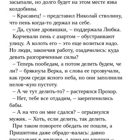
засыпали, но долго будет на этом месте язва
колдобины.
– Красавец! – представил Николай стволину,
что пень когда-то держал на себе.
– Да, сухие дровишки, – поддержала Любка.
Корчевали пень с азартом – обустраивают
улицу. А колоть его – это еще возиться надо.
Но люди, закончив работу, озадачились: куда
девать разгоряченные силы?
– Теперь пообедам, а потом делить будем, че
ли? – брякнула Верка, и слова ее прозвучали,
как гром среди ясного неба, но они заполнили
нелов¬кую пустоту.
– А че тут делить-то? – растерялся Прохор.
– Нет, тебе все отдадим, – заерепенились
бабы.
– А на что он мне сдался? – огрызнулся
мужик. – Хоть, если делить, так делить.
При таком повороте обедать не пошли, а
Пришитова даже обрадо¬валась: давно
посасывает в желудке, а дома ни крошки –