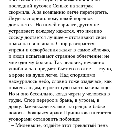
последний кусочек Сеньке на завтрак
скормила. А за компанию легче перетерпеть.
Люди заспорили: кому какой корешок
достанется. Но ничей вариант других не
устраивает: каждому кажется, что именно
соседу достается лучшее – отстаивают свои
права на свою долю. Спор разгорается:
упреки и оскорбления жалят в самое яблочко,
и люди испытывают странное облегчение: не
мне одному больно. Так человек, нечаянно
ушибшись о предмет, бьет его в ответ – глупо,
а вроде на душе легче. Над спорящими
нахмурилось небо, словно тоже озадачась, как
помочь людям, и рокотнуло настораживающе.
Но и оно бессильно, когда черти у человека в
груди. Спор перерос в брань, в угрозы, в
драку. Замелькали кулаки, затрещали бабьи
волосы. Боящаяся драки Пришитова пытается
уговорами остановить побоище:
– Миленькие, отдайте этот треклятый пень