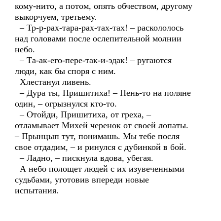
кому-нито, а потом, опять обчеством, другому
выкорчуем, третьему.
– Тр-р-рах-тара-рах-тах-тах! – раскололось
над головами после ослепительной молнии
небо.
– Та-ак-его-пере-так-и-эдак! – ругаются
люди, как бы споря с ним.
Хлестанул ливень.
– Дура ты, Пришитиха! – Пень-то на поляне
один, – огрызнулся кто-то.
– Отойди, Пришитиха, от греха, –
отламывает Михей черенок от своей лопаты.
– Прынцып тут, понимашь. Мы тебе посля
свое отдадим, – и ринулся с дубинкой в бой.
– Ладно, – пискнула вдова, убегая.
А небо полощет людей с их изувеченными
судьбами, уготовив впереди новые
испытания.