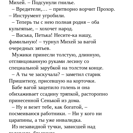
Михей. – Подсунули гнилье.
– Вредители,… – притворно ворчит Прохор.
– Инструмент угробили.
– Теперь ты с нею полная родня – оба
культяпые, – хохочет народ.
– Васька, Петька! Несите-ка нашу,
фамильную! – турнул Михей за вагой
очередных зятьев.
Мужики принесли толстую, длинную,
отглянцованную руками лесину со
специальной зарубкой на толстом конце.
– А ты че заскучала? – заметил старик
Пришитиху, присевшую на корточки.
Бабе вагой зацепило голень и она
обихаживает ссадину тряпкой, расторопно
принесенной Сенькой из дома.
– Ну и везет тебе, как богатой, –
посмеиваюся работники. – Ни у кого ни
царапины, а ты уже инвалидка.
Из незавидной тучки, зависшей над