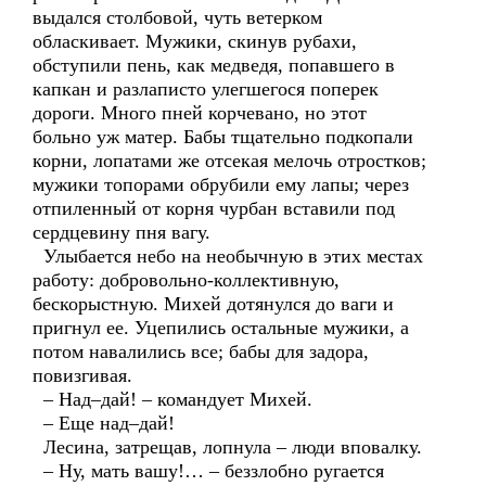
выдался столбовой, чуть ветерком
обласкивает. Мужики, скинув рубахи,
обступили пень, как медведя, попавшего в
капкан и разлаписто улегшегося поперек
дороги. Много пней корчевано, но этот
больно уж матер. Бабы тщательно подкопали
корни, лопатами же отсекая мелочь отростков;
мужики топорами обрубили ему лапы; через
отпиленный от корня чурбан вставили под
сердцевину пня вагу.
Улыбается небо на необычную в этих местах
работу: добровольно-коллективную,
бескорыстную. Михей дотянулся до ваги и
пригнул ее. Уцепились остальные мужики, а
потом навалились все; бабы для задора,
повизгивая.
– Над–дай! – командует Михей.
– Еще над–дай!
Лесина, затрещав, лопнула – люди вповалку.
– Ну, мать вашу!… – беззлобно ругается