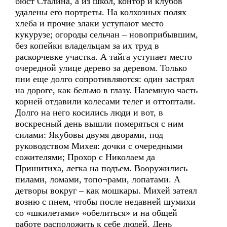
бюст Сталина, а из школ, контор и клубов
удалены его портреты. На колхозных полях
хлеба и прочие злаки уступают место
кукурузе; огороды сельчан – новоприбывшим,
без копейки владельцам за их труд в
раскорчевке участка. А тайга уступает место
очередной улице дерево за деревом. Только
пни еще долго сопротивляются: один застрял
на дороге, как бельмо в глазу. Наземную часть
корней отдавили колесами телег и оттоптали.
Долго на него косились люди и вот, в
воскресный день вышли померяться с ним
силами: Якубовы двумя дворами, под
руководством Михея: дочки с очередными
сожителями; Прохор с Николаем да
Пришитиха, легка на подъем. Вооружились
пилами, ломами, топо¬рами, лопатами. А
детворы вокруг – как мошкары. Михей затеял
возню с пнем, чтобы после недавней шумихи
со «шкилетами» «обелиться» и на общей
работе расположить к себе людей. День