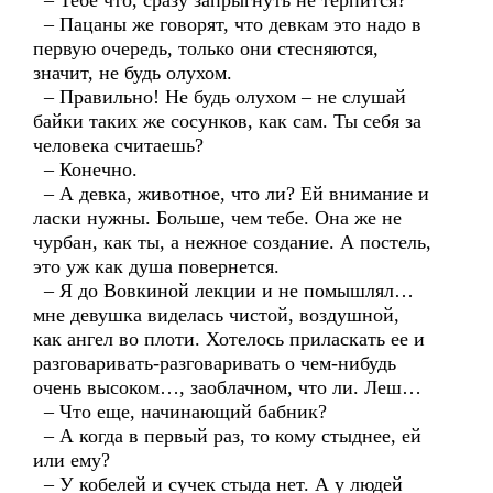
– Тебе что, сразу запрыгнуть не терпится?
– Пацаны же говорят, что девкам это надо в
первую очередь, только они стесняются,
значит, не будь олухом.
– Правильно! Не будь олухом – не слушай
байки таких же сосунков, как сам. Ты себя за
человека считаешь?
– Конечно.
– А девка, животное, что ли? Ей внимание и
ласки нужны. Больше, чем тебе. Она же не
чурбан, как ты, а нежное создание. А постель,
это уж как душа повернется.
– Я до Вовкиной лекции и не помышлял…
мне девушка виделась чистой, воздушной,
как ангел во плоти. Хотелось приласкать ее и
разговаривать-разговаривать о чем-нибудь
очень высоком…, заоблачном, что ли. Леш…
– Что еще, начинающий бабник?
– А когда в первый раз, то кому стыднее, ей
или ему?
– У кобелей и сучек стыда нет. А у людей