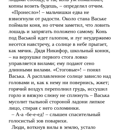
копны возить будешь, – определил отчим.
«Пронесло»! – мальчишки едва не
взвизгнули от радости. Около стана Ваське
поймали коня, но отчим заметил, что ловить
лошадь и запрягать положено самому. Конь
под Васькой идет галопом, и луг неудержимо
несется навстречу, а солнце в небе прыгает,
как мячик. Дядя Никифор, школьный конюх,
– на верхушке первого стога ловко
управляется вилами; ему подают сено
длинными вилами. «Стоговые»! – понял
Васька. А расплавленное солнце зависло над
головами и, как к нему ни повернись, жжет;
горячий воздух переполнил грудь, иссушил
горло и вязкую слюну не сплюнуть – Васька
мусолит тыльной стороной ладони липкое
лицо, стирая с него соломинки.
– А-а -бе-е-ед! – слышен спасительный
голосистый зов поварихи.
Люди, воткнув вилы в землю, устало