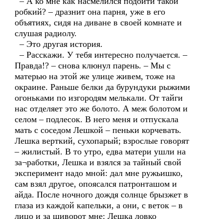
– А ко мне как насмелился подойти такой
робкий? – дразнит она парня, уже в его
объятиях, сидя на диване в своей комнате и
слушая радиолу.
– Это другая история.
– Расскажи. У тебя интересно получается. –
Правда!? – снова клюнул парень. – Мы с
матерью на этой же улице живем, тоже на
окраине. Раньше белки да бурундуки рыжими
огоньками по изгородям мелькали. От тайги
нас отделяет это же болото. А меж болотом и
селом – подлесок. В него меня и отпускала
мать с соседом Лешкой – пеньки корчевать.
Лешка верткий, сухопарый; взрослые говорят
– жилистый. В то утро, едва матери ушли на
за¬работки, Лешка и взялся за тайный свой
эксперимент надо мной: дал мне ружьишко,
сам взял другое, опоясался патронташом и
айда. После ночного дождя солнце брызжет в
глаза из каждой капельки, а они, с веток – в
лицо и за шиворот мне: Лешка ловко