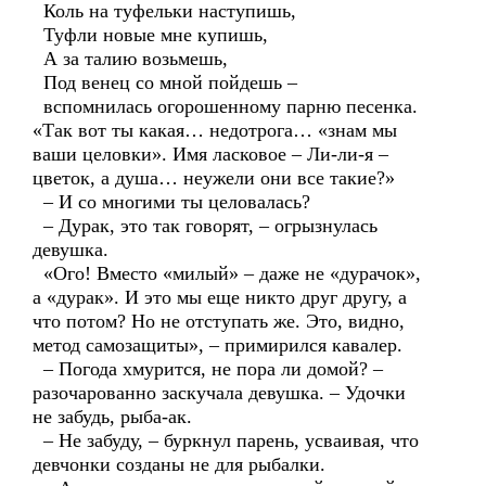
Коль на туфельки наступишь,
Туфли новые мне купишь,
А за талию возьмешь,
Под венец со мной пойдешь –
вспомнилась огорошенному парню песенка.
«Так вот ты какая… недотрога… «знам мы
ваши целовки». Имя ласковое – Ли-ли-я –
цветок, а душа… неужели они все такие?»
– И со многими ты целовалась?
– Дурак, это так говорят, – огрызнулась
девушка.
«Ого! Вместо «милый» – даже не «дурачок»,
а «дурак». И это мы еще никто друг другу, а
что потом? Но не отступать же. Это, видно,
метод самозащиты», – примирился кавалер.
– Погода хмурится, не пора ли домой? –
разочарованно заскучала девушка. – Удочки
не забудь, рыба-ак.
– Не забуду, – буркнул парень, усваивая, что
девчонки созданы не для рыбалки.