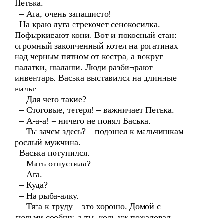
Петька.
– Ага, очень запашисто!
На краю луга стрекочет сенокосилка.
Пофыркивают кони. Вот и покосный стан:
огромный закопченный котел на рогатинах
над черным пятном от костра, а вокруг –
палатки, шалаши. Люди разби¬рают
инвентарь. Васька выставился на длинные
вилы:
– Для чего такие?
– Стоговые, тетеря! – важничает Петька.
– А-а-а! – ничего не понял Васька.
– Ты зачем здесь? – подошел к мальчишкам
рослый мужчина.
Васька потупился.
– Мать отпустила?
– Ага.
– Куда?
– На рыба-алку.
– Тяга к труду – это хорошо. Домой с
людьми сообщу, а ты, коль уж пожаловал,