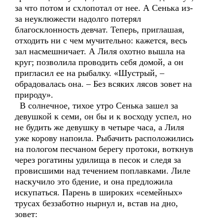
за что потом и схлопотал от нее. А Сенька из-
за неуклюжести надолго потерял
благосклонность девчат. Теперь, приглашая,
отходить ни с чем мучительно: кажется, весь
зал насмешничает. А Лиля охотно вышла на
круг; позволила проводить себя домой, а он
пригласил ее на рыбалку. «Шустрый, –
обрадовалась она. – Без всяких лясов зовет на
природу».
В солнечное, тихое утро Сенька зашел за
девушкой к семи, он бы и к восходу успел, но
не будить же девушку в четыре часа, а Лиля
уже корову напоила. Рыбачить расположились
на пологом песчаном берегу протоки, воткнув
через рогатины удилища в песок и следя за
провисшими над течением поплавками. Лиле
наскучило это бдение, и она предложила
искупаться. Парень в широких «семейных»
трусах беззаботно нырнул и, встав на дно,
зовет: