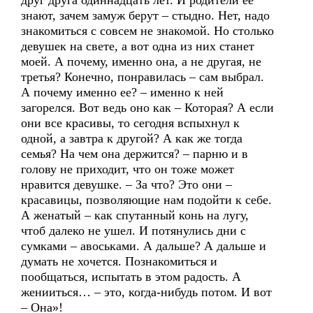
друг друга одиннадцать лет. И родители ее
знают, зачем замуж берут – стыдно. Нет, надо
знакомиться с совсем не знакомой. Но столько
девушек на свете, а вот одна из них станет
моей. А почему, именно она, а не другая, не
третья? Конечно, понравилась – сам выбрал.
А почему именно ее? – именно к ней
загорелся. Вот ведь оно как – Которая? А если
они все красивы, то сегодня вспыхнул к
одной, а завтра к другой? А как же тогда
семья? На чем она держится? – парню и в
голову не приходит, что он тоже может
нравится девушке. – За что? Это они –
красавицы, позволяющие нам подойти к себе.
А женатый – как спутанный конь на лугу,
чтоб далеко не ушел. И потянулись дни с
сумками – авоськами. А дальше? А дальше и
думать не хочется. Познакомиться и
пообщаться, испытать в этом радость. А
женииться… – это, когда-нибудь потом. И вот
– Она»!