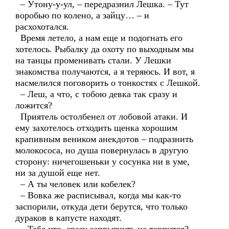
– Утону-у-ул, – передразнил Лешка. – Тут
воробью по колено, а зайцу… – и
расхохотался.
Время летело, а нам еще и подогнать его
хотелось. Рыбалку да охоту по выходным мы
на танцы променивать стали. У Лешки
знакомства получаются, а я теряюсь. И вот, я
насмелился поговорить о тонкостях с Лешкой.
– Леш, а что, с тобою девка так сразу и
ложится?
Приятель остолбенел от лобовой атаки. И
ему захотелось отходить щенка хорошим
крапивным веником анекдотов – подразнить
молокососа, но душа повернулась в другую
сторону: ничегошеньки у сосунка ни в уме,
ни за душой еще нет.
– А ты человек или кобелек?
– Вовка же расписывал, когда мы как-то
заспорили, откуда дети берутся, что только
дураков в капусте находят.