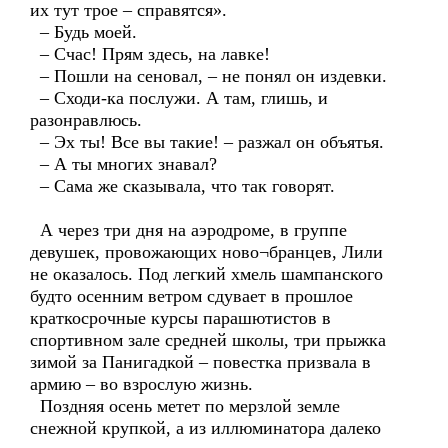
их тут трое – справятся».
– Будь моей.
– Счас! Прям здесь, на лавке!
– Пошли на сеновал, – не понял он издевки.
– Сходи-ка послужи. А там, глишь, и
разонравлюсь.
– Эх ты! Все вы такие! – разжал он объятья.
– А ты многих знавал?
– Сама же сказывала, что так говорят.
А через три дня на аэродроме, в группе
девушек, провожающих ново¬бранцев, Лили
не оказалось. Под легкий хмель шампанского
будто осенним ветром сдувает в прошлое
краткосрочные курсы парашютистов в
спортивном зале средней школы, три прыжка
зимой за Панигадкой – повестка призвала в
армию – во взрослую жизнь.
Поздняя осень метет по мерзлой земле
снежной крупкой, а из иллюминатора далеко