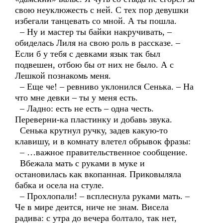
свою неуклюжесть с ней. С тех пор девушки
избегали танцевать со мной. А ты пошла.
– Ну и мастер ты байки накручивать, –
обиделась Лиля на свою роль в рассказе. –
Если б у тебя с девками язык так был
подвешен, отбою бы от них не было. А с
Лешкой познакомь меня.
– Еще че! – ревниво уклонился Сенька. – На
что мне девки – ты у меня есть.
– Ладно: есть не есть – одна честь.
Переверни-ка пластинку и добавь звука.
Сенька крутнул ручку, задев какую-то
клавишу, и в комнату влетел обрывок фразы:
– …важное правительственное сообщение.
Вбежала мать с руками в муке и
остановилась как вкопанная. Приковыляла
бабка и осела на стуле.
– Прохлопали! – всплеснула руками мать. –
Че в мире деится, ниче не знам. Висела
радива: с утра до вечера болтало, так нет,