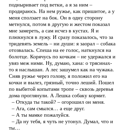
подныривает под ветки, а я за ним –
продираюсь. На нем ружье, как пришитое, а у
меня сползает на бок. Он в одну сторону
метнулся, потом в другую и жестом показал
мне замереть, а сам исчез в кустах. Я и
плюхнулся в лужу. И сразу показалось, что за
тридевять земель – ни души: я заорал – собака
отозвалась. Спеша на ее голос, наткнулся на
болотце. Корячусь по кочкам – не удержался и
увяз меж ними. Ну, думаю, хана: о трясинах-
то я наслышан. А лес зашумел как на чужака.
Сняв ружье через голову, я положил его на
кочки и вылез, грязный, точно леший. Пошел
по выбитой копытами тропе – сквозь деревья
дома проглянули. А Лешка собаку кормит.
– Откуда ты такой? – огорошил он меня.
– Ага, сам смылся… а еще друг.
– А ты мамке пожалуйся.
– Да ну тебя, я чуть не утонул. Думал, что и
ты…