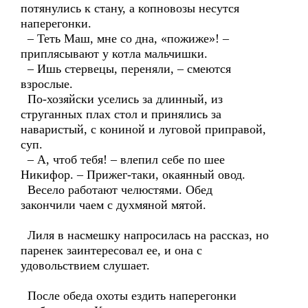
потянулись к стану, а копновозы несутся
наперегонки.
– Теть Маш, мне со дна, «пожиже»! –
приплясывают у котла мальчишки.
– Ишь стервецы, переняли, – смеются
взрослые.
По-хозяйски уселись за длинный, из
струганных плах стол и принялись за
наваристый, с кониной и луговой приправой,
суп.
– А, чтоб тебя! – влепил себе по шее
Никифор. – Прижег-таки, окаянный овод.
Весело работают челюстями. Обед
закончили чаем с духмяной мятой.
Лиля в насмешку напросилась на рассказ, но
паренек заинтересовал ее, и она с
удовольствием слушает.
После обеда охоты ездить наперегонки