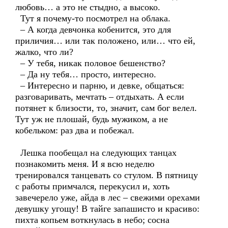
любовь… а это не стыдно, а высоко.
Тут я почему-то посмотрел на облака.
– А когда девчонка кобенится, это для
приличия… или так положено, или… что ей,
жалко, что ли?
– У тебя, никак половое бешенство?
– Да ну тебя… просто, интересно.
– Интересно и парню, и девке, общаться:
разговаривать, мечтать – отдыхать. А если
потянет к близости, то, значит, сам бог велел.
Тут уж не плошай, будь мужиком, а не
кобельком: раз два и побежал.
Лешка пообещал на следующих танцах
познакомить меня. И я всю неделю
тренировался танцевать со стулом. В пятницу
с работы примчался, перекусил и, хоть
завечерело уже, айда в лес – свежими орехами
девушку угощу! В тайге запашисто и красиво:
пихта копьем воткнулась в небо; сосна