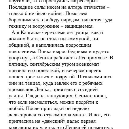
поутихли, зато проснулись «агрессоры».
Последние силы несем на алтарь отечества –
только б не было войны. Помогаем
борющимся за свободу народам, нагнетая туда
технику и вооружение – защищаемся.
А в Каргаске через семь лет улица, как и
должно быть, не стала ни коммуной, ни
общиной, а наполнилась подросшим
поколением. Вовка вырос бедовым и куда-то
упорхнул, а Сенька работает в Леспромхозе. В
пятницу, сентябрьским утром военкомат
призвал его повесткой, и вечером парень
пошел проститься с подругой. Познакомились
они на танцах, куда завлек его с ребячьих
промыслов Лешка, приятель с соседней
улицы. Глядя на танцующих, Сенька понял,
что если насмелиться, можно подойти к
любой. После приглядки он неделю
вальсировал со стулом по комнате. И вот, его
пригласила на «дамский» вальс первая
красавица их улицы, это Лешка ей подмигнул,