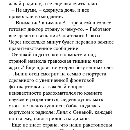
давай радиолу, а ее еще включить надо.
– Не шуми, – одернула дочь, и все
примолкли в ожидании.
– Внимание! внимание! – тревогой в голосе
готовит диктор страну к чему-то. – Работают
все средства вещания Советского Союза!
Через несколько минут будет передано важное
правительственное сообщение!
От такой подготовки в комнате и над
страной нависла тревожная тишина: чего
ждать? Еще вдовы не утерли безутешных слез
– Лилин отец смотрит на семью с портрета,
сделанного с увеличенной фронтовой
фотокарточки, а тяжелый вопрос
неизвестности разлохматился по комнате
пауком и разрастается, леденя души: мать
стоит не шелохнувшись; бабка подалась
корпусом к радиоле; Лиля с Сенькой, каждый
по-своему, навострились на диване.
Еще не знает страна, что наши ракетоносцы