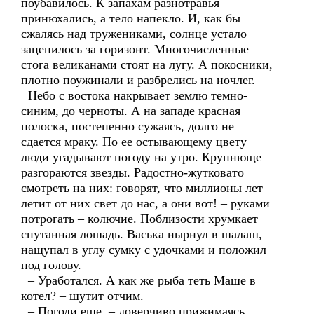
поубавилось. К запахам разнотравья
принюхались, а тело напекло. И, как бы
сжалясь над тружениками, солнце устало
зацепилось за горизонт. Многочисленные
стога великанами стоят на лугу. А покосники,
плотно поужинали и разбрелись на ночлег.
Небо с востока накрывает землю темно-
синим, до черноты. А на западе красная
полоска, постепенно сужаясь, долго не
сдается мраку. По ее остывающему цвету
люди угадывают погоду на утро. Крупнюще
разгораются звезды. Радостно-жутковато
смотреть на них: говорят, что миллионы лет
летит от них свет до нас, а они вот! – руками
потрогать – колючие. Поблизости хрумкает
спутанная лошадь. Васька нырнул в шалаш,
нащупал в углу сумку с удочками и положил
под голову.
– Уработался. А как же рыба теть Маше в
котел? – шутит отчим.
– Погоди еще, – доверчиво прижимаясь,