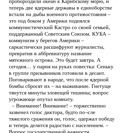
пробороздили океан к Карибскому морю, и
теперь две ядерные державы в единоборстве
встали на дыбы военного противостояния –
это под боком у Америки поднялся
коммунистический Кастро со своей семьей,
поддержанный Советским Союзом. КУБА –
коммунизм у берегов Америки –
саркастически расшифруют журналисты,
превратив в аббревиатуру название
мятежного острова. Это будет завтра. А
сегодня… у парня на руках повестка: Сеньку
в группе призывников готовили в десант.
Поговаривают в народе, что после ядерной
бомбы сбросят их – на выживание. Гнетуще
тянутся минуты зловещей тишины; вопрос
угрожающе опутал комнату.
– Внимание! Внимание! – торжественно
зазвенел голос диктора, будто по¬сле
тяжелого сражения он, голос, одержал победу
и теперь делится радостью с населением. –
Вопрос государственной важности