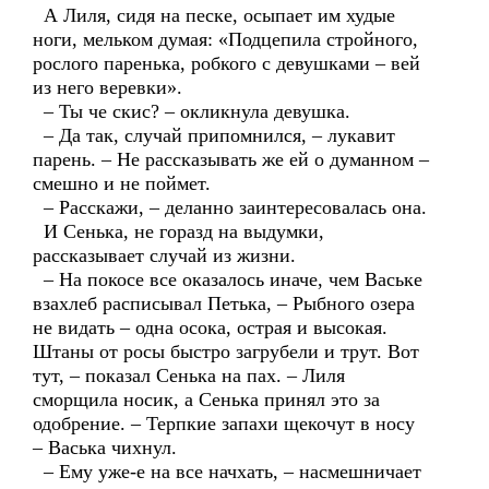
А Лиля, сидя на песке, осыпает им худые
ноги, мельком думая: «Подцепила стройного,
рослого паренька, робкого с девушками – вей
из него веревки».
– Ты че скис? – окликнула девушка.
– Да так, случай припомнился, – лукавит
парень. – Не рассказывать же ей о думанном –
смешно и не поймет.
– Расскажи, – деланно заинтересовалась она.
И Сенька, не горазд на выдумки,
рассказывает случай из жизни.
– На покосе все оказалось иначе, чем Ваське
взахлеб расписывал Петька, – Рыбного озера
не видать – одна осока, острая и высокая.
Штаны от росы быстро загрубели и трут. Вот
тут, – показал Сенька на пах. – Лиля
сморщила носик, а Сенька принял это за
одобрение. – Терпкие запахи щекочут в носу
– Васька чихнул.
– Ему уже-е на все начхать, – насмешничает