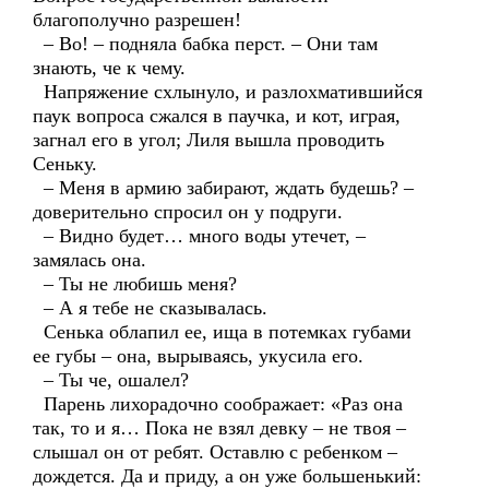
благополучно разрешен!
– Во! – подняла бабка перст. – Они там
знають, че к чему.
Напряжение схлынуло, и разлохматившийся
паук вопроса сжался в паучка, и кот, играя,
загнал его в угол; Лиля вышла проводить
Сеньку.
– Меня в армию забирают, ждать будешь? –
доверительно спросил он у подруги.
– Видно будет… много воды утечет, –
замялась она.
– Ты не любишь меня?
– А я тебе не сказывалась.
Сенька облапил ее, ища в потемках губами
ее губы – она, вырываясь, укусила его.
– Ты че, ошалел?
Парень лихорадочно соображает: «Раз она
так, то и я… Пока не взял девку – не твоя –
слышал он от ребят. Оставлю с ребенком –
дождется. Да и приду, а он уже большенький: