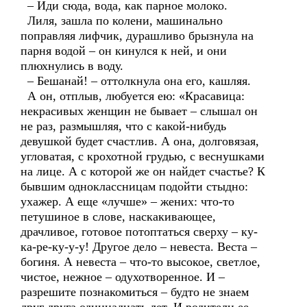
– Иди сюда, вода, как парное молоко.
Лиля, зашла по колени, машинально
поправляя лифчик, дурашливо брызнула на
парня водой – он кинулся к ней, и они
плюхнулись в воду.
– Бешанай! – оттолкнула она его, кашляя.
А он, отплыв, любуется ею: «Красавица:
некрасивых женщин не бывает – слышал он
не раз, размышляя, что с какой-нибудь
девушкой будет счастлив. А она, долговязая,
угловатая, с крохотной грудью, с веснушками
на лице. А с которой же он найдет счастье? К
бывшим одноклассницам подойти стыдно:
ухажер. А еще «лучше» – жених: что-то
петушиное в слове, наскакивающее,
драчливое, готовое потоптаться сверху – ку-
ка-ре-ку-у-у! Другое дело – невеста. Веста –
богиня. А невеста – что-то высокое, светлое,
чистое, нежное – одухотворенное. И –
разрешите познакомиться – будто не знаем