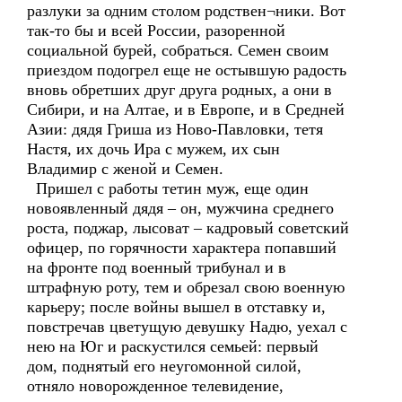
разлуки за одним столом родствен¬ники. Вот
так-то бы и всей России, разоренной
социальной бурей, собраться. Семен своим
приездом подогрел еще не остывшую радость
вновь обретших друг друга родных, а они в
Сибири, и на Алтае, и в Европе, и в Средней
Азии: дядя Гриша из Ново-Павловки, тетя
Настя, их дочь Ира с мужем, их сын
Владимир с женой и Семен.
Пришел с работы тетин муж, еще один
новоявленный дядя – он, мужчина среднего
роста, поджар, лысоват – кадровый советский
офицер, по горячности характера попавший
на фронте под военный трибунал и в
штрафную роту, тем и обрезал свою военную
карьеру; после войны вышел в отставку и,
повстречав цветущую девушку Надю, уехал с
нею на Юг и раскустился семьей: первый
дом, поднятый его неугомонной силой,
отняло новорожденное телевидение,