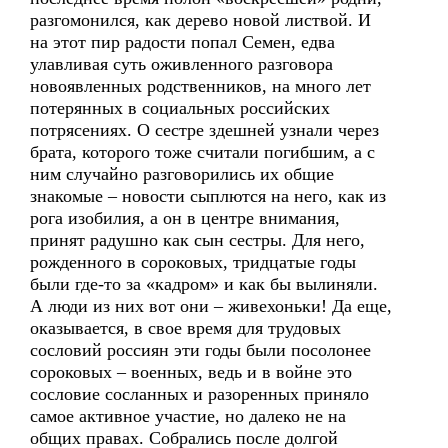
разгомонился, как дерево новой листвой. И
на этот пир радости попал Семен, едва
улавливая суть оживленного разговора
новоявленных родственников, на много лет
потерянных в социальных российских
потрясениях. О сестре здешней узнали через
брата, которого тоже считали погибшим, а с
ним случайно разговорились их общие
знакомые – новости сыплются на него, как из
рога изобилия, а он в центре внимания,
принят радушно как сын сестры. Для него,
рожденного в сороковых, тридцатые годы
были где-то за «кадром» и как бы вылиняли.
А люди из них вот они – живехоньки! Да еще,
оказывается, в свое время для трудовых
сословий россиян эти годы были посолонее
сороковых – военных, ведь и в войне это
сословие сосланных и разоренных приняло
самое активное участие, но далеко не на
общих правах. Собрались после долгой