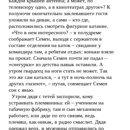
каждой крышей антенна; а может, по
телевизору одно, а в кинотеатрах другое»? К
полуночи окончательно заклевавшего гостя
уложили на диван, а сами – кто где,
расположились смотреть фигурное катание.
«Что в нем интересного? – в полудреме
соображает Семен, выходя с сержантом в
составе отделения на каток – свидание у
командира там, а ребятам отдых: коньки взяли
на прокат. Сначала Семен почти не падал –
«снегурки» из детства навык оставили. А
утром гвардеец на ноги стать не может. Так
это же сам катался, – а тут в ночь-полночь на
других глазеют», – путая, совмещает Семен
сон с явью.
Утром дядя с тетей заспорили, кому
устраивать племянника: ей – учеником на
табачную фабрику, там и сын механиком
работает, или дяде по его связям, ведь
племяш, как-никак, в радио смыслит. Дядя
одержал верх, и мужчины отправились по