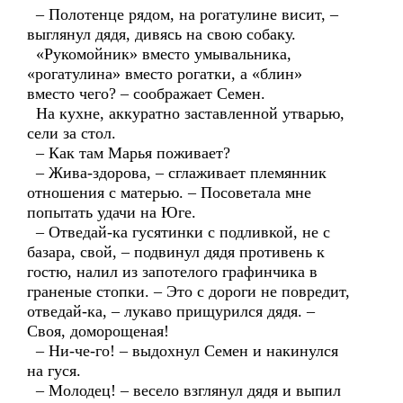
– Полотенце рядом, на рогатулине висит, –
выглянул дядя, дивясь на свою собаку.
«Рукомойник» вместо умывальника,
«рогатулина» вместо рогатки, а «блин»
вместо чего? – соображает Семен.
На кухне, аккуратно заставленной утварью,
сели за стол.
– Как там Марья поживает?
– Жива-здорова, – сглаживает племянник
отношения с матерью. – Посоветала мне
попытать удачи на Юге.
– Отведай-ка гусятинки с подливкой, не с
базара, свой, – подвинул дядя противень к
гостю, налил из запотелого графинчика в
граненые стопки. – Это с дороги не повредит,
отведай-ка, – лукаво прищурился дядя. –
Своя, доморощеная!
– Ни-че-го! – выдохнул Семен и накинулся
на гуся.
– Молодец! – весело взглянул дядя и выпил