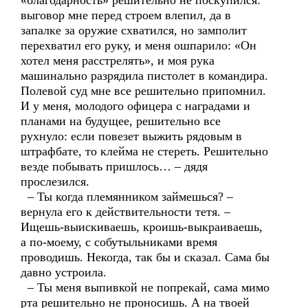
«благодарность» решительно не поскупился:
выговор мне перед строем влепил, да в
запалке за оружие схватился, но замполит
перехватил его руку, и меня ошпарило: «Он
хотел меня расстрелять», и моя рука
машинально разрядила пистолет в командира.
Полевой суд мне все решительно припомнил.
И у меня, молодого офицера с наградами и
планами на будущее, решительно все
рухнуло: если повезет выжить рядовым в
штрафбате, то клейма не стереть. Решительно
везде побывать пришлось… – дядя
прослезился.
– Ты когда племянником займешься? –
вернула его к действительности тетя. –
Ищешь-выискиваешь, кроишь-выкраиваешь,
а по-моему, с собутыльниками время
проводишь. Некогда, так бы и сказал. Сама бы
давно устроила.
– Ты меня выпивкой не попрекай, сама мимо
рта решительно не проносишь. А на твоей