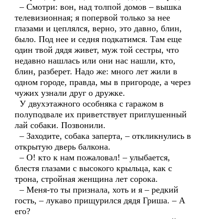
– Смотри: вон, над толпой домов – вышка
телевизионная; я попервой только за нее
глазами и цеплялся, верно, это давно, блин,
было. Под нее и седня подкатимся. Там еще
один твой дядя живет, муж той сестры, что
недавно нашлась или они нас нашли, кто,
блин, разберет. Надо же: много лет жили в
одном городе, правда, мы в пригороде, а через
чужих узнали друг о дружке.
У двухэтажного особняка с гаражом в
полуподвале их приветствует приглушенный
лай собаки. Позвонили.
– Заходите, собака заперта, – откликнулись в
открытую дверь балкона.
– О! кто к нам пожаловал! – улыбается,
блестя глазами с высокого крыльца, как с
трона, стройная женщина лет сорока.
– Меня-то ты признала, хоть и я – редкий
гость, – лукаво прищурился дядя Гриша. – А
его?