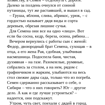
хозяйству, а Семен – отдохнуть с дороги.
Далеко за полдень очнулся от сонной
путаницы, тут же растаявшей, и вышел в сад.
– Груша, яблоня, слива, абрикос, урюк, – с
гордостью называет дядя виды и сорта
деревьев, обрезая лишние сучья.
Для Семена они все на одно «лицо». Вот
если бы сосна, кедр, береза, осина, рябина…
Вечером вернулись с работы сын с женой:
Федор, двоюродный брат Семена, сухощав – в
отца, а его жена Рая, сдобная, улыбчивая
насмешница. Подоспела баня, чистая,
духмяная – на газе. Разомлелые, румяные,
собрались за столом, а на нем, рядом с
графинчиком и жарким, улыбаются на весь
стол свежие дары сада, только что из погреба.
Семен сдержанно рассказывает о себе, о
Сибири – что о них говорить? Юг – другое
дело. А как и где лучше устроиться? –
надеется, они подскажут.
Утром, чуть свет, поехали с дядей в город.