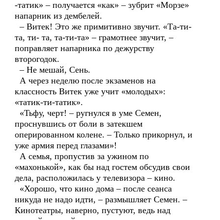
-татик» – получается «как» – зубрит «Морзе»
напарник из дембелей.
– Витек! Это же примитивно звучит. «Та-ти-
та, ти- та, та-ти-та» – грамотнее звучит, –
поправляет напарника по дежурству
второгодок.
– Не мешай, Сень.
А через неделю после экзаменов на
классность Витек уже учит «молодых»:
«татик-ти-татик».
«Тьфу, черт! – ругнулся в уме Семен,
проснувшись от боли в затекшем
оперированном колене. – Только прикорнул, и
уже армия перед глазами»!
А семья, пропустив за ужином по
«махонькой», как бы над гостем обсудив свои
дела, расположилась у телевизора – кино.
«Хорошо, что кино дома – после сеанса
никуда не надо идти, – размышляет Семен. –
Кинотеатры, наверно, пустуют, ведь над