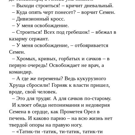
– Выходи строиться! – кричит дневальный.
– Куда опять черт понесет? – ворчит Семен.
– Дивизионный кросс.
– У меня освобождение.
– Строиться! Всех под гребешок! – вбежал в
казарму сержант.
– У меня освобождение, – отбояривается
Семен.
– Хромых, кривых, горбатых и сачков – в
первую очередь! Освобождает не врач, а
командир.
– А где же перемены? Ведь кукурузного
Хруща сбросили! Горняк к власти пришел,
вроде, свой человек.
– Это для трудяг. А для сачков по-старому.
И клюет обида непонимания и недоверия
Семена в сердце, как Прометея Орел в
печень. И каково парню – на всю жизнь нет
твердой опоры на правую ногу.
– «Татик-ти -татик, ти-татик, татик-ти