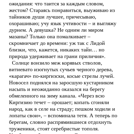
ожидания: что таится за каждым словом,
жестом? Стараясь понравиться, выуживаю из
тайников души лучшее, причесываю,
охорашиваю; учу язык учтивости – и выгляжу
дурнем. А девушка? Не одним ли миром
мазаны? Только она помалкивает –
скромничает до времени: уж так с Лидой
близки, что, кажется, никаких тайн… но
природа удерживает на грани приличия».
Солнце вонзило меж корявых стволов,
витиевато изогнутых сучьев черного дерева,
«карагач» по-киргизски, косые стрелы лучей.
Новосел поднялся на заросшую кустарником
насыпь и неожиданно оказался на берегу
обмеленного на зиму канала. «Через всю
Киргизию течет – орошает; копать сгоняли
народ, как в селе на страду; пешком ходили и
лопаты свои», – вспоминала тетя. А теперь по
берегам, словно распрямившиеся отдохнуть
труженики, стоят серебристые тополя.