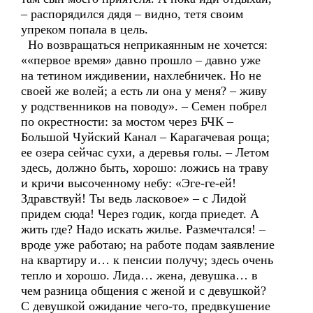
– распорядился дядя – видно, тетя своим
упреком попала в цель.
Но возвращаться неприкаянным не хочется:
««первое время» давно прошло – давно уже
на тетином иждивении, нахлебничек. Но не
своей же волей; а есть ли она у меня? – живу
у родственников на поводу». – Семен побрел
по окрестности: за мостом через БЧК –
Большой Чуйский Канал – Карагачевая роща;
ее озера сейчас сухи, а деревья голы. – Летом
здесь, должно быть, хорошо: ложись на траву
и кричи высоченному небу: «Эге-ге-ей!
Здравствуй! Ты ведь ласковое» – с Лидой
придем сюда! Через годик, когда приедет. А
жить где? Надо искать жилье. Размечтался! –
вроде уже работаю; на работе подам заявление
на квартиру и… к пенсии получу; здесь очень
тепло и хорошо. Лида… жена, девушка… в
чем разница общения с женой и с девушкой?
С девушкой ожидание чего-то, предвкушение