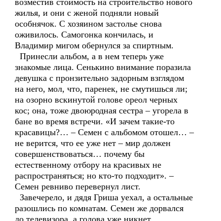
возместив стоимость на строительство нового
жилья, и они с женой подняли новый
особнячок. С хозяином застолье снова
оживилось. Самогонка кончилась, и
Владимир мигом обернулся за спиртным.
Принесли альбом, а в нем теперь уже
знакомые лица. Сенькино внимание поразила
девушка с пронзительно задорным взглядом
на него, мол, что, паренек, не смутишься ли;
на озорно вскинутой голове ореол черных
кос; она, тоже двоюродная сестра – угорела в
бане во время встречи. «И зачем такие-то
красавицы?… – Семен с альбомом отошел… –
не верится, что ее уже нет – мир должен
совершенствоваться… почему бы
естественному отбору на красивых не
распространяться; но кто-то подходит». –
Семен ревниво перевернул лист.
Завечерело, и дядя Гриша уехал, а остальные
разошлись по комнатам. Семен же дорвался
до телевизора, а голова уже никнет.