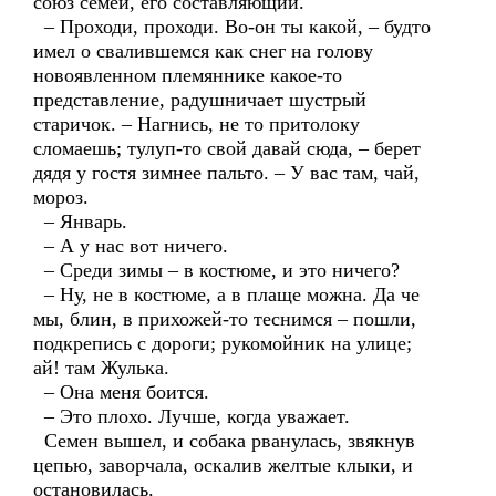
союз семей, его составляющий.
– Проходи, проходи. Во-он ты какой, – будто
имел о свалившемся как снег на голову
новоявленном племяннике какое-то
представление, радушничает шустрый
старичок. – Нагнись, не то притолоку
сломаешь; тулуп-то свой давай сюда, – берет
дядя у гостя зимнее пальто. – У вас там, чай,
мороз.
– Январь.
– А у нас вот ничего.
– Среди зимы – в костюме, и это ничего?
– Ну, не в костюме, а в плаще можна. Да че
мы, блин, в прихожей-то теснимся – пошли,
подкрепись с дороги; рукомойник на улице;
ай! там Жулька.
– Она меня боится.
– Это плохо. Лучше, когда уважает.
Семен вышел, и собака рванулась, звякнув
цепью, заворчала, оскалив желтые клыки, и
остановилась.