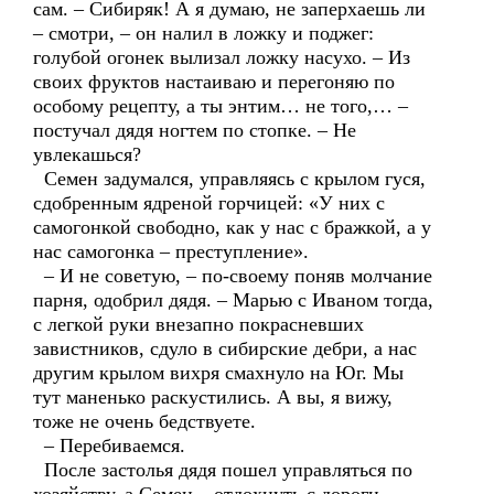
сам. – Сибиряк! А я думаю, не заперхаешь ли
– смотри, – он налил в ложку и поджег:
голубой огонек вылизал ложку насухо. – Из
своих фруктов настаиваю и перегоняю по
особому рецепту, а ты энтим… не того,… –
постучал дядя ногтем по стопке. – Не
увлекашься?
Семен задумался, управляясь с крылом гуся,
сдобренным ядреной горчицей: «У них с
самогонкой свободно, как у нас с бражкой, а у
нас самогонка – преступление».
– И не советую, – по-своему поняв молчание
парня, одобрил дядя. – Марью с Иваном тогда,
с легкой руки внезапно покрасневших
завистников, сдуло в сибирские дебри, а нас
другим крылом вихря смахнуло на Юг. Мы
тут маненько раскустились. А вы, я вижу,
тоже не очень бедствуете.
– Перебиваемся.
После застолья дядя пошел управляться по