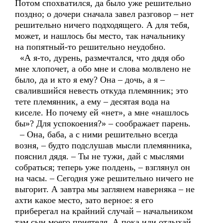
Потом спохватился, да было уже решительно
поздно; о дочери сначала завел разговор – нет
решительно ничего подходящего. А для тебя,
может, и нашлось бы место, так начальнику
на попятный-то решительно неудобно.
«А я-то, дурень, размечтался, что дядя обо
мне хлопочет, а обо мне и слова молвлено не
было, да и кто я ему? Она – дочь, а я –
свалившийся невесть откуда племянник; это
тете племянник, а ему – десятая вода на
киселе. Но почему ей «нет», а мне «нашлось
бы»? Для успокоения?» – соображает парень.
– Она, баба, а с ними решительно всегда
возня, – будто подслушав мысли племянника,
пояснил дядя. – Ты не тужи, дай с мыслями
собраться; теперь уже полдень, – взглянул он
на часы. – Сегодня уже решительно ничего не
выгорит. А завтра мы заглянем наверняка – не
ахти какое место, зато верное: я его
приберегал на крайний случай – начальником
там сын моего приятеля. А пока иди отдыхай,