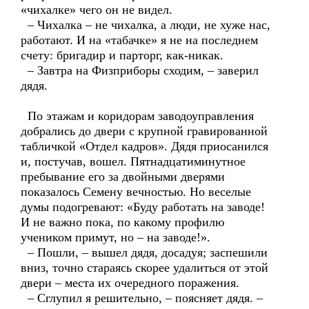
«чихалке» чего он не видел.
– Чихалка – не чихалка, а люди, не хуже нас,
работают. И на «табачке» я не на последнем
счету: бригадир и парторг, как-никак.
– Завтра на Физприборы сходим, – заверил
дядя.
По этажам и коридорам заводоуправления
добрались до двери с крупной гравированной
табличкой «Отдел кадров». Дядя приосанился
и, постучав, вошел. Пятнадцатиминутное
пребывание его за двойными дверями
показалось Семену вечностью. Но веселые
думы подогревают: «Буду работать на заводе!
И не важно пока, по какому профилю
учеником примут, но – на заводе!».
– Пошли, – вышел дядя, досадуя; заспешили
вниз, точно стараясь скорее удалиться от этой
двери – места их очередного поражения.
– Сглупил я решительно, – поясняет дядя. –