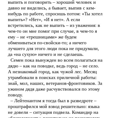
выпить и поговорить – хороший человек и
давно не виделись, а бывает, выпив с кем-
нибудь по работе, спросишь потом: «Ты хотел
выпить»? «Нет», «И я нет». А если
встретились, как не выпить – из уважения: в
чем-то он мне помог при случае, в чем-то я
ему – не «трешницами» же будем
обмениваться по-свойски-то; а ничего
лучшего для этого люди пока не придумали,
да «на сухую» ничего и не сделаешь.
Семен пока вынужден во всем полагаться на
дядю – как на поводке, ведь город – не село.
А незнакомый город, как чужой лес. Месяц
утрамбовали в поисках приличной работы:
знай, мол, наших, ветеранов-фронтовиков. За
ужином дядя даже расчувствовался по этому
поводу.
– Лейтенантом я тогда был в разведроте –
проштрафился мой взвод решительно: языка
не довели – ситуация подвела. Командир на