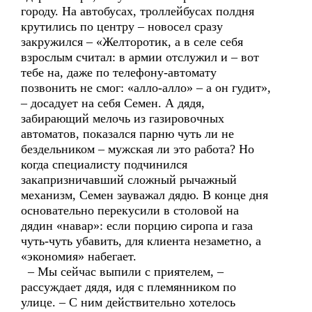
городу. На автобусах, троллейбусах полдня
крутились по центру – новосел сразу
закружился – «Желторотик, а в селе себя
взрослым считал: в армии отслужил и – вот
тебе на, даже по телефону-автомату
позвонить не смог: «алло-алло» – а он гудит»,
– досадует на себя Семен. А дядя,
забирающий мелочь из газировочных
автоматов, показался парню чуть ли не
бездельником – мужская ли это работа? Но
когда специалисту подчинился
закапризничавший сложный рычажный
механизм, Семен зауважал дядю. В конце дня
основательно перекусили в столовой на
дядин «навар»: если порцию сиропа и газа
чуть-чуть убавить, для клиента незаметно, а
«экономия» набегает.
– Мы сейчас выпили с приятелем, –
рассуждает дядя, идя с племянником по
улице. – С ним действительно хотелось