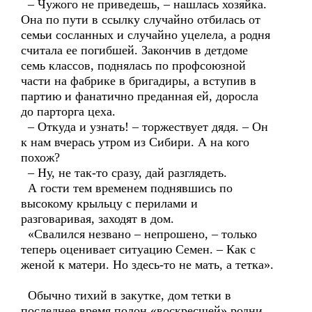
– Чужого не приведешь, – нашлась хозяйка.
Она по пути в ссылку случайно отбилась от
семьи сосланных и случайно уцелела, а родня
считала ее погибшей. Закончив в детдоме
семь классов, поднялась по профсоюзной
части на фабрике в бригадиры, а вступив в
партию и фанатично преданная ей, доросла
до парторга цеха.
– Откуда и узнать! – торжествует дядя. – Он
к нам вчерась утром из Сибири. А на кого
похож?
– Ну, не так-то сразу, дай разглядеть.
А гости тем временем поднявшись по
высокому крыльцу с перилами и
разговаривая, заходят в дом.
«Свалился незвано – непрошено, – только
теперь оценивает ситуацию Семен. – Как с
женой к матери. Но здесь-то не мать, а тетка».
Обычно тихий в закутке, дом тетки в
последнее время полон «воскресшей» родни,