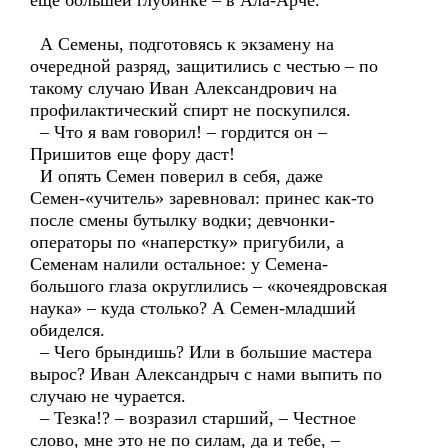
еще большей глубинке – в Ала-Арче.
А Семены, подготовясь к экзамену на
очередной разряд, защитились с честью – по
такому случаю Иван Александрович на
профилактический спирт не поскупился.
– Что я вам говорил! – гордится он –
Пришитов еще фору даст!
И опять Семен поверил в себя, даже
Семен-«учитель» заревновал: принес как-то
после смены бутылку водки; девчонки-
операторы по «наперстку» пригубили, а
Семенам налили остальное: у Семена-
большого глаза округлились – «кочеядровская
наука» – куда столько? А Семен-младший
обиделся.
– Чего брындишь? Или в большие мастера
вырос? Иван Александрыч с нами выпить по
случаю не чурается.
– Тезка!? – возразил старший, – Честное
слово, мне это не по силам, да и тебе, –