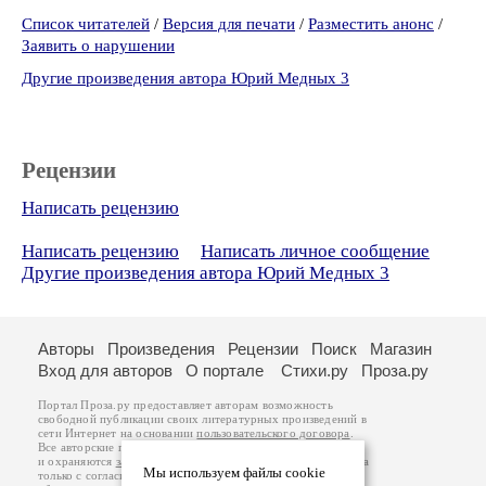
Список читателей
/
Версия для печати
/
Разместить анонс
/
Заявить о нарушении
Другие произведения автора Юрий Медных 3
Рецензии
Написать рецензию
Написать рецензию
Написать личное сообщение
Другие произведения автора Юрий Медных 3
Авторы
Произведения
Рецензии
Поиск
Магазин
Вход для авторов
О портале
Стихи.ру
Проза.ру
Портал Проза.ру предоставляет авторам возможность
свободной публикации своих литературных произведений в
сети Интернет на основании
пользовательского договора
.
Все авторские права на произведения принадлежат авторам
и охраняются
законом
. Перепечатка произведений возможна
Мы используем файлы cookie
только с согласия его автора, к которому вы можете