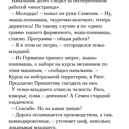
Начальник долго следил за бесперебойной
работой «иностранца».
– Молодцы! – пожал он руки Семенам. – Ну,
знашь-понимашь, «курочки-козочки», теперь
держитесь! По такому случаю я по «джюз
грамм» нашего фирменного, знаш-понимашь,
ставлю. Программа – общая работа?
– Я в этом не петрю, – отгородился тезка-
младший.
– Из Германии пришел запрос, знашь-
понимашь, о наборе на курсы механиков по
этим машинам, – сообщил начальник. –
Курсы на нейтральной территории, в Риге.
Предлагаю Пришитову съездить на них.
У тезки-младшего отвисла челюсть: Рига,
взморье, пляж – девчонки! А Семен-старший
озадачился.
– Спасибо. Но на какие шиши?
– Дорога оплачивается производством, а там,
командировочные, – уточняет шеф, невольно
доканывая младшего.