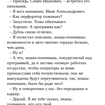
– Присядь, Семен Иванович, – встретил его
начальник.
– Я весь внимание, Иван Александрович.
– Как перфоратор поживает?
– Запустили. Тезка обкатывает.
– Хорошо. А программа как?
– Дубль сняли отлично.
– Я полистал описание, знашь-понимашь:
возможности в авто¬матике гораздо больше,
чем даны.
– Ну и?
– А что, знашь-понимашь, покудесничай над
программой, да и заставь «немца» работать
по-русски, чтобы операторы за ними
принцессами себя почувствовали; они же
вынуждены будут переучиваться, так, знашь-
понимашь, было бы ради чего!
– Ну и поворотики у вас: без передышки в
карьер.
– Дерзай. Я же тебе сказал, знашь-
понимашь, что цех твой.