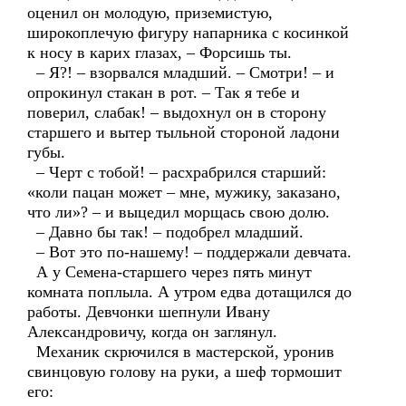
оценил он молодую, приземистую,
широкоплечую фигуру напарника с косинкой
к носу в карих глазах, – Форсишь ты.
– Я?! – взорвался младший. – Смотри! – и
опрокинул стакан в рот. – Так я тебе и
поверил, слабак! – выдохнул он в сторону
старшего и вытер тыльной стороной ладони
губы.
– Черт с тобой! – расхрабрился старший:
«коли пацан может – мне, мужику, заказано,
что ли»? – и выцедил морщась свою долю.
– Давно бы так! – подобрел младший.
– Вот это по-нашему! – поддержали девчата.
А у Семена-старшего через пять минут
комната поплыла. А утром едва дотащился до
работы. Девчонки шепнули Ивану
Александровичу, когда он заглянул.
Механик скрючился в мастерской, уронив
свинцовую голову на руки, а шеф тормошит
его: