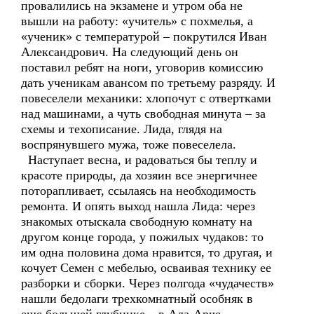
провалились на экзамене и утром оба не
вышли на работу: «учитель» с похмелья, а
«ученик» с температурой – покрутился Иван
Александрович. На следующий день он
поставил ребят на ноги, уговорив комиссию
дать ученикам авансом по третьему разряду. И
повеселели механики: хлопочут с отвертками
над машинами, а чуть свободная минута – за
схемы и техописание. Лида, глядя на
воспрянувшего мужа, тоже повеселела.
Наступает весна, и радоваться бы теплу и
красоте природы, да хозяин все энергичнее
поторапливает, ссылаясь на необходимость
ремонта. И опять выход нашла Лида: через
знакомых отыскала свободную комнату на
другом конце города, у пожилых чудаков: то
им одна половина дома нравится, то другая, и
кочует Семен с мебелью, осваивая технику ее
разборки и сборки. Через полгода «чудачеств»
нашли бедолаги трехкомнатный особняк в