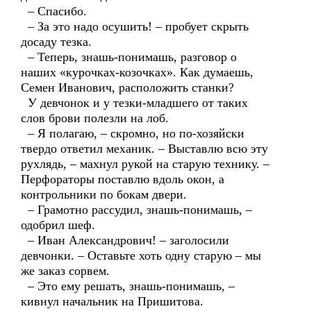
– Спасибо.
– За это надо осушить! – пробует скрыть
досаду тезка.
– Теперь, знашь-понимашь, разговор о
наших «курочках-козочках». Как думаешь,
Семен Иванович, расположить станки?
У девчонок и у тезки-младшего от таких
слов брови полезли на лоб.
– Я полагаю, – скромно, но по-хозяйски
твердо ответил механик. – Выставлю всю эту
рухлядь, – махнул рукой на старую технику. –
Перфораторы поставлю вдоль окон, а
контрольники по бокам двери.
– Грамотно рассудил, знашь-понимашь, –
одобрил шеф.
– Иван Александрович! – заголосили
девчонки. – Оставьте хоть одну старую – мы
же заказ сорвем.
– Это ему решать, знашь-понимашь, –
кивнул начальник на Пришитова.