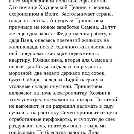
в его миролюбивой политике Афганистан.
Это почище Хрущевской Целины с зерном,
схороненном в Волге. Застольничает страна,
глядя на генсека. А супруги Пришитовы
приуныли на новом заработке Семена. Да тут
же еще одна забота: Федор сменил работу, и
дядя Ваня, опасаясь претензий жильцов на
жилплощадь после годичного жительства на
ней, предложил жильцам подыскивать
квартиру. Южная зима, вторая для Семена и
первая для Лиды, выдалась на редкость
морозной: две недели держало под сорок,
будто Сибирь, вслед за Лидой нагрянула –
угольные склады опустели. Пришитовы
включают на ночь электроплитку. Хозяин в
этом усмотрел возможность пожара. Но зимой
не выгоняют, и он разрешил наломать в саду
сучьев, а на растопку Семен приносит из цеха
отработанные перфокарты, и супруги до слез
раздувают печь, повторяя опыт с сырыми
горбылями. Но блеснула радость: Лида