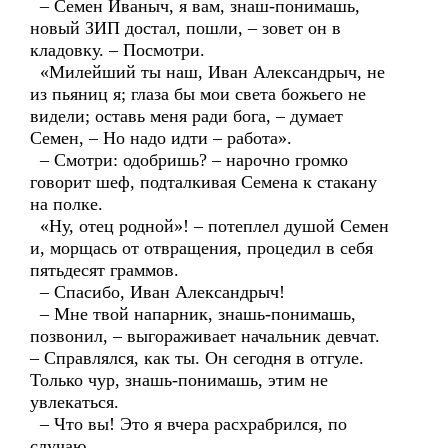
– Семен Иваныч, я вам, знаш-понимашь,
новый ЗИП достал, пошли, – зовет он в
кладовку. – Посмотри.
«Милейший ты наш, Иван Александрыч, не
из пьяниц я; глаза бы мои света божьего не
видели; оставь меня ради бога, – думает
Семен, – Но надо идти – работа».
– Смотри: одобришь? – нарочно громко
говорит шеф, подталкивая Семена к стакану
на полке.
«Ну, отец родной»! – потеплел душой Семен
и, морщась от отвращения, процедил в себя
пятьдесят граммов.
– Спасибо, Иван Александрыч!
– Мне твой напарник, знашь-понимашь,
позвонил, – выгораживает начальник девчат.
– Справлялся, как ты. Он сегодня в отгуле.
Только чур, знашь-понимашь, этим не
увлекаться.
– Что вы! Это я вчера расхрабрился, по
случаю.