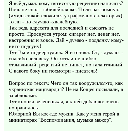
Я всё думал: кому пятисотую рецензию написать?
Ночь не спал - юбилейная же. То ли разгромную
(имидж такой сложился у графоманов некоторых),
то ли - по случаю -хвалебную.
Так ведь адресата для последней и сыскать не
просто. Проснулся утром: сигарет нет, денег нет,
настроения и вовсе. Дай - думаю - подлянку кому-
нито подсуну!
Тут Вы и подвернулись. Я и оттаял. От, - думаю, -
спасибо человеку. Он хоть и не шибко
отзывчивый, рецензий не пишет, но талантливый.
С какого боку ни посмотри - писатель!
Вопрос по тексту. Чего он так вооружился-то, как
украинская нацгвардия? Не на Кощея посылали, а
за яблоками.
Тут кнопка зелёненькая, я к ней добавлю: очень
понравилось.
Юморной Вы кое-где мужик. Как у меня герой в
миниатюрах "Воспоминания, музыка мажор".