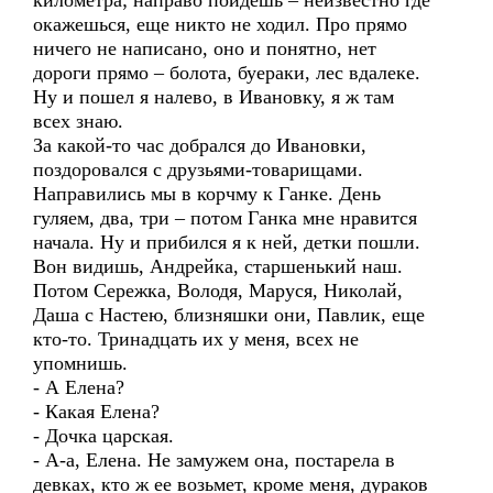
километра; направо пойдешь – неизвестно где
окажешься, еще никто не ходил. Про прямо
ничего не написано, оно и понятно, нет
дороги прямо – болота, буераки, лес вдалеке.
Ну и пошел я налево, в Ивановку, я ж там
всех знаю.
За какой-то час добрался до Ивановки,
поздоровался с друзьями-товарищами.
Направились мы в корчму к Ганке. День
гуляем, два, три – потом Ганка мне нравится
начала. Ну и прибился я к ней, детки пошли.
Вон видишь, Андрейка, старшенький наш.
Потом Сережка, Володя, Маруся, Николай,
Даша с Настею, близняшки они, Павлик, еще
кто-то. Тринадцать их у меня, всех не
упомнишь.
- А Елена?
- Какая Елена?
- Дочка царская.
- А-а, Елена. Не замужем она, постарела в
девках, кто ж ее возьмет, кроме меня, дураков