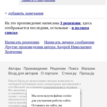
Заявить о нарушении
+
добавить замечания
На это произведение написаны
3 рецензии
, здесь
отображается последняя, остальные -
в полном
списке
.
Написать рецензию
Написать личное сообщение
Другие произведения автора Андрей Николаевич
Хомченко
Авторы
Произведения
Рецензии
Поиск
Магазин
Вход для авторов
О портале
Стихи.ру
Проза.ру
Портал Проза.ру предоставляет авторам возможность
свободной публикации своих литературных произведений в
сети Интернет на основании
пользовательского договора
.
Все авторские права на произведения принадлежат авторам
и охраняются
законом
. Перепечатка произведений возможна
Мы используем файлы cookie
только с согласия его автора, к которому вы можете
обратиться на его авторской странице. Ответственность за
для улучшения работы сайта.
тексты произведений авторы несут самостоятельно на
Оставаясь на сайте, вы
основании
правил публикации
и
законодательства