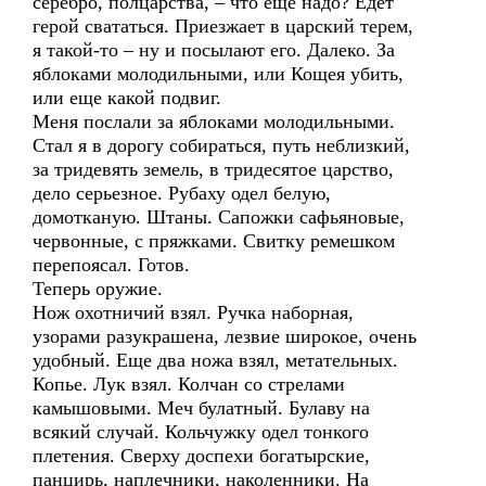
серебро, полцарства, – что еще надо? Едет
герой свататься. Приезжает в царский терем,
я такой-то – ну и посылают его. Далеко. За
яблоками молодильными, или Кощея убить,
или еще какой подвиг.
Меня послали за яблоками молодильными.
Стал я в дорогу собираться, путь неблизкий,
за тридевять земель, в тридесятое царство,
дело серьезное. Рубаху одел белую,
домотканую. Штаны. Сапожки сафьяновые,
червонные, с пряжками. Свитку ремешком
перепоясал. Готов.
Теперь оружие.
Нож охотничий взял. Ручка наборная,
узорами разукрашена, лезвие широкое, очень
удобный. Еще два ножа взял, метательных.
Копье. Лук взял. Колчан со стрелами
камышовыми. Меч булатный. Булаву на
всякий случай. Кольчужку одел тонкого
плетения. Сверху доспехи богатырские,
панцирь, наплечники, наколенники. На