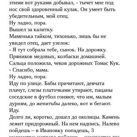
этими вот руками добывал, - тычет мне под
нос свой здоровенный кулак. Он умеет быть
убедительным, мой отец.
Ну ладно, пора.
Вышел за калитку.
Маменька тайком, тихонько, лишь бы не
увидел отец, дает узелок:
- Я тут собрала тебе, сынок. На дорожку.
Пряников медовых, колбаски домашней.
Сальца положила, чеков дорожных Томас Кук.
- Спасибо, мама.
Ну ладно, пора.
Иду по улице. Бабы причитают, девчата
плачут, слезы платочками утирают, пацаны
соседские в футбол гоняют, что им, малым
дурням, до женитьбы далеко, вот и бегают.
Иду.
Долго ли, коротко, дошел до околицы. Камень
лежит придорожный. На нем надпись. Налево
пойдешь – в Ивановку попадешь, 3