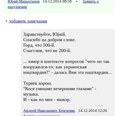
Юрий Марахтанов
14.12.2014 08:58
•
Заявить о
нарушении
+
добавить замечания
Здравствуйте, Юрий.
Спасибо на добром слове.
Горд, что 500-й.
Счастлив, что не 200-й.
... юмор в контексте вопросов "чего он так
вооружился-то, как украинская
нацгвардия?" - далась Вам эта нацгвардия...
Туряев хорош.
"Кося умными вечерними глазами" -
музыка.
И - как по мне - мажор.
Андрей Николаевич Хомченко
14.12.2014 12:26