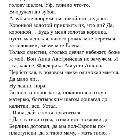
голову шелом. Уф, тяжело что-то.
Вооружен до зубов.
А зубы не вооружены, такой вот недочет.
Коронкой золотой прикрыть их, что ли? Да,
коронкой… Будь у меня золотая коронка,
пусть маленькая, какого рожна мне переться
за яблоками, зачем мне Елена.
Только свистни, столько девчат набежит, боже
ж мой. Вон Анна Австрийская не замужем. И
эта, как ее, Фредерика Августа Анхальт-
Цербстская, в родовом замке одинокая мается.
Да мало ли…
Ну ладно, пора.
Вышел за порог хаты, поклонился отцу с
матерью, богатырским шагом дошагал до
калитки, все. Устал.
- Папа, дайте коня покататься.
- Да я в твои годы, этими вот ножками до
Берлина дотопал, да мы пол-Европы по-
пластунски, да я твою маму, - мать твою, -