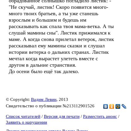
обрадованное солнышко погладило листик: -
"Не скучай, листик! Скоро появится много-
много твоих братьев, а ты уже станешь
взрослым и большим и будешь им
рассказывать как спала твоя мама-ветка. А ты
слушай мамины сны". Листик прижимался к
маме. А когда снова прилетал ветерок, листик
рассказывал ему мамины сказки и слушал
истории ветерка о дальних странах. Листик
мечтал когда вырастет улететь вместе с
другом в дальние странствия.
До осени было ещё так далеко.
© Copyright:
Вадим Левин
, 2013
Свидетельство о публикации №213112901526
Список читателей
/
Версия для печати
/
Разместить анонс
/
Заявить о нарушении