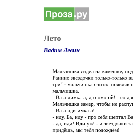
Лето
Вадим Левин
Мальчишка сидел на камешке, подж
Ранние звездочки только-только в
три" - мальчишка считал появлявши
мальчишка.
- Ва-а-димка-а, д-о-омо-ой! - со 
Мальчишка замер, чтобы не распуг
- Ва-а-ади-имка-а!
- иду, Ба, иду - про себя шептал В
- да, иди! Иди уж! - и звездочки 
придёшь, мы тебя подождём!