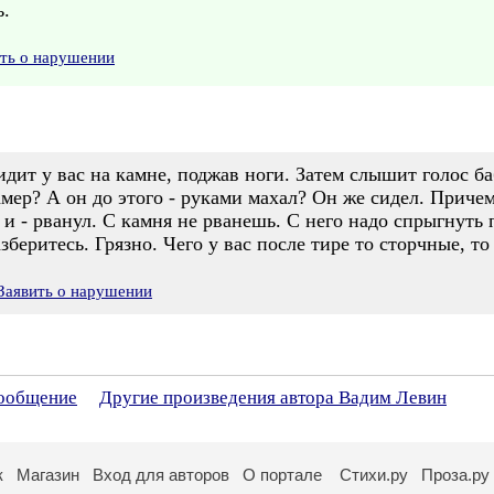
ь.
ить о нарушении
сидит у вас на камне, поджав ноги. Затем слышит голос б
замер? А он до этого - руками махал? Он же сидел. Приче
и - рванул. С камня не рванешь. С него надо спрыгнуть 
зберитесь. Грязно. Чего у вас после тире то сторчные, т
Заявить о нарушении
сообщение
Другие произведения автора Вадим Левин
к
Магазин
Вход для авторов
О портале
Стихи.ру
Проза.ру