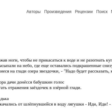
Авторы
Произведения
Рецензии
Поиск
ав ноги, чтобы не прикасаться к воде и не разогнать к
ысыпали на небо, где еще оставались подкрашенные снизу
еся на глади озера звездочки, - "Надо будет рассказать,
двора дачи донёсся бабушкин голос
ать отражения заёздочек в озёрной глади.
адька
закачались от шлёпнувшейся в воду лягушки - Иди, Иди! - 