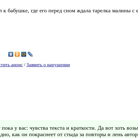
л к бабушке, где его перед сном ждала тарелка малины с
0
стить анонс
/
Заявить о нарушении
ока у вас: чувства текста и краткости. Да вот хоть воз
дно, как он покраснеет от стыда за повторы и лень авто