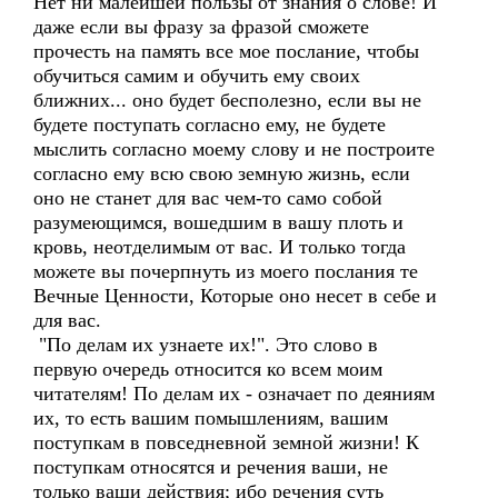
Нет ни малейшей пользы от знания о слове! И
даже если вы фразу за фразой сможете
прочесть на память все мое послание, чтобы
обучиться самим и обучить ему своих
ближних... оно будет бесполезно, если вы не
будете поступать согласно ему, не будете
мыслить согласно моему слову и не построите
согласно ему всю свою земную жизнь, если
оно не станет для вас чем-то само собой
разумеющимся, вошедшим в вашу плоть и
кровь, неотделимым от вас. И только тогда
можете вы почерпнуть из моего послания те
Вечные Ценности, Которые оно несет в себе и
для вас.
"По делам их узнаете их!". Это слово в
первую очередь относится ко всем моим
читателям! По делам их - означает по деяниям
их, то есть вашим помышлениям, вашим
поступкам в повседневной земной жизни! К
поступкам относятся и речения ваши, не
только ваши действия; ибо речения суть