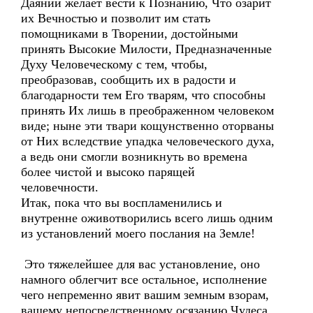
Даянии желает вести к Познанию, Что озарит
их Вечностью и позволит им стать
помощниками в Творении, достойными
принять Высокие Милости, Предназначенные
Духу Человеческому с тем, чтобы,
преобразовав, сообщить их в радости и
благодарности тем Его тварям, что способны
принять Их лишь в преображенном человеком
виде; ныне эти твари кощунственно оторваны
от Них вследствие упадка человеческого духа,
а ведь они смогли возникнуть во времена
более чистой и высоко парящей
человечности.
Итак, пока что вы воспламенились и
внутренне оживотворились всего лишь одним
из установлений моего послания на Земле!
Это тяжелейшее для вас установление, оно
намного облегчит все остальное, исполнение
чего непременно явит вашим земным взорам,
вашему непосредственному осязанию Чудеса