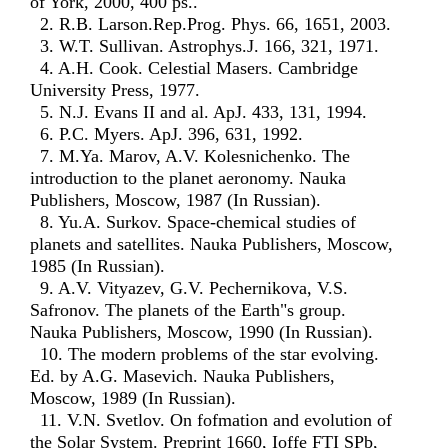
of York, 2000, 400 ps..
2. R.B. Larson.Rep.Prog. Phys. 66, 1651, 2003.
3. W.T. Sullivan. Astrophys.J. 166, 321, 1971.
4. A.H. Cook. Celestial Masers. Cambridge
University Press, 1977.
5. N.J. Evans II and al. ApJ. 433, 131, 1994.
6. P.C. Myers. ApJ. 396, 631, 1992.
7. M.Ya. Marov, A.V. Kolesnichenko. The
introduction to the planet aeronomy. Nauka
Publishers, Moscow, 1987 (In Russian).
8. Yu.A. Surkov. Space-chemical studies of
planets and satellites. Nauka Publishers, Moscow,
1985 (In Russian).
9. A.V. Vityazev, G.V. Pechernikova, V.S.
Safronov. The planets of the Earth"s group.
Nauka Publishers, Moscow, 1990 (In Russian).
10. The modern problems of the star evolving.
Ed. by A.G. Masevich. Nauka Publishers,
Moscow, 1989 (In Russian).
11. V.N. Svetlov. On fofmation and evolution of
the Solar System. Preprint 1660, Ioffe FTI SPb,