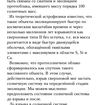
быть связана со сжатием и эволюцией
протооблака, имевшего массу порядка 100
солнечных масс.
Из теоретической астрофизики известно, что
такие объекты эволюционируют быстро по
космическим масштабам времени и через
несколько миллионов лет взрываются как
сверхновые типа II без остатка, т.е. вся масса
разлетается в виде быстро движущейся
оболочки, обогащённой тяжёлыми
элементами с максимумом в области S, Si и
Ca.
Возможно, что протосолнечное облако
сформировалось как спутник такого
массивного объекта. В этом случае,
действительно, взрыв сверхновой мог застать
солнечную систему на определённой стадии
эволюции. Мы можем мысленно
предположить состояние солнечной системы
до взрыва и после.
До взрыва в солнечной системе