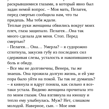
раскрывшимися глазами, в который явно был
задан немой вопрос. – Моя мать, Пелагея,
перед смертью сообщила нам, что ты
придешь. Мы тебя ждали.
Теплые руки женщины обвились вокруг моих
плеч, глаза защипало. Пелагея…Она так
много сделала для меня. Стоп. Перед
смертью?
- Пелагея… Она… Умерла? – я судорожно
сглотнула, закусив губу из последних сил
сдерживая слезы, усталость и накопившиеся
боль и обиду.
- Все мы не долговечны, Венера, ты же
знаешь. Она прожила долгую жизнь, и ей уже
пора было уйти на покой. Ты так не думаешь?
– я кивнула и вдруг поняла, как сильно я все-
таки устала. Видимо женщина прочитала это
по моим глазам. Она взглянула на юношу и
тепло ему улыбнулась. Муж? Нет, слишком
молодой. Наверное, сын. – Мое имя