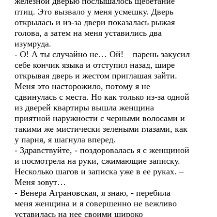
железной дверью послышалось щебетание
птиц. Это вызвало у меня усмешку. Дверь
открылась и из-за двери показалась рыжая
голова, а затем на меня уставились два
изумруда.
- О! А ты случайно не… Ой! – парень закусил
себе кончик языка и отступил назад, шире
открывая дверь и жестом приглашая зайти.
Меня это насторожило, потому я не
сдвинулась с места. Но как только из-за одной
из дверей квартиры вышла женщина
приятной наружности с черными волосами и
такими же мистически зелеными глазами, как
у парня, я шагнула вперед.
- Здравствуйте, - поздоровалась я с женщиной
и посмотрела на руки, сжимающие записку.
Несколько шагов и записка уже в ее руках. –
Меня зовут…
- Венера Аграновская, я знаю, - перебила
меня женщина и я совершенно не вежливо
уставилась на нее своими широко