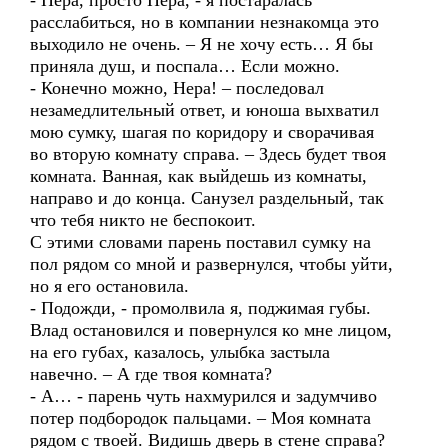
- Нера, просто Нера, - я постаралась
расслабиться, но в компании незнакомца это
выходило не очень. – Я не хочу есть… Я бы
приняла душ, и поспала… Если можно.
- Конечно можно, Нера! – последовал
незамедлительный ответ, и юноша выхватил
мою сумку, шагая по коридору и сворачивая
во вторую комнату справа. – Здесь будет твоя
комната. Ванная, как выйдешь из комнаты,
направо и до конца. Санузел раздельный, так
что тебя никто не беспокоит.
С этими словами парень поставил сумку на
пол рядом со мной и развернулся, чтобы уйти,
но я его остановила.
- Подожди, - промолвила я, поджимая губы.
Влад остановился и повернулся ко мне лицом,
на его губах, казалось, улыбка застыла
навечно. – А где твоя комната?
- А… - парень чуть нахмурился и задумчиво
потер подбородок пальцами. – Моя комната
рядом с твоей. Видишь дверь в стене справа?