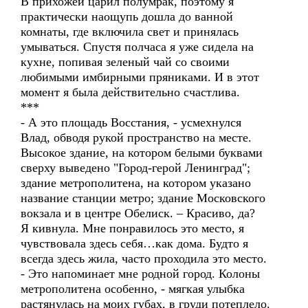
В прихожей царил полумрак, поэтому я
практически наощупь дошла до ванной
комнаты, где включила свет и принялась
умываться. Спустя полчаса я уже сидела на
кухне, попивая зеленый чай со своими
любимыми имбирными пряниками. И в этот
момент я была действительно счастлива.
***
- А это площадь Восстания, - усмехнулся
Влад, обводя рукой пространство на месте.
Высокое здание, на котором белыми буквами
сверху выведено "Город-герой Ленинград";
здание метрополитена, на котором указано
название станции метро; здание Московского
вокзала и в центре Обелиск. – Красиво, да?
Я кивнула. Мне понравилось это место, я
чувствовала здесь себя…как дома. Будто я
всегда здесь жила, часто проходила это место.
- Это напоминает мне родной город. Колоны
метрополитена особенно, - мягкая улыбка
растянулась на моих губах, в груди потеплело.