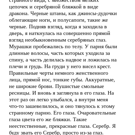
странного вида, с множеством мелких
цепочек и серебряной бляжкой в виде
дракона. Черные штаны, как джинсы-дудочки
облегающие ноги, и полусапоги, такие же
черные. Подняв взгляд, когда я заходила в
дверь, я наткнулась на совершенно прямой
взгляд необыкновенным серебряных глаз.
Мурашки пробежались по телу. У парня были
длинные волосы, часть которых уходила за
спину, а часть делилась надвое и ложилась на
плечи и грудь. На груди у него висел крест.
Правильные черты немного женственного
лица, прямой нос, тонкие губы. Аккуратные,
не широкие брови. Пушистые смольные
ресницы. И вновь я заглянула в его глаза. На
этот раз он легко улыбался, а внутри меня
что-то зашевелилось, и оно тянулось к этому
странному парню. Его глаза. Очаровательные
глаза цвета его же бляжки. Такие
неестественные, прекрасные глаза. Серебр. Я
буду звать его Серебр, просто из-за глаз.