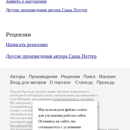
Заявить о нарушении
Другие произведения автора Саша Поттер
Рецензии
Написать рецензию
Другие произведения автора Саша Поттер
Авторы
Произведения
Рецензии
Поиск
Магазин
Вход для авторов
О портале
Стихи.ру
Проза.ру
Портал Проза.ру предоставляет авторам возможность
свободной публикации своих литературных произведений в
сети Интернет на основании
пользовательского договора
.
Все авторские права на произведения принадлежат авторам
и охраняются
законом
. Перепечатка произведений возможна
Мы используем файлы cookie
только с согласия его автора, к которому вы можете
обратиться на его авторской странице. Ответственность за
для улучшения работы сайта.
тексты произведений авторы несут самостоятельно на
Оставаясь на сайте, вы
основании
правил публикации
и
законодательства
Российской Федерации
. Данные пользователей
соглашаетесь с условиями
обрабатываются на основании
Политики обработки персональных данных
.