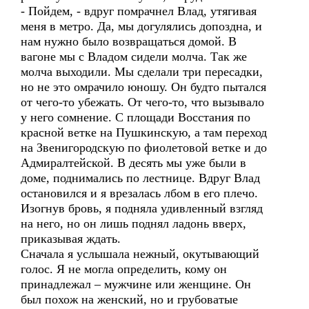
- Пойдем, - вдруг помрачнел Влад, утягивая
меня в метро. Да, мы догулялись допоздна, и
нам нужно было возвращаться домой. В
вагоне мы с Владом сидели молча. Так же
молча выходили. Мы сделали три пересадки,
но не это омрачило юношу. Он будто пытался
от чего-то убежать. От чего-то, что вызывало
у него сомнение. С площади Восстания по
красной ветке на Пушкинскую, а там переход
на Звенигородскую по фиолетовой ветке и до
Адмиралтейской. В десять мы уже были в
доме, поднимались по лестнице. Вдруг Влад
остановился и я врезалась лбом в его плечо.
Изогнув бровь, я подняла удивленный взгляд
на него, но он лишь поднял ладонь вверх,
приказывая ждать.
Сначала я услышала нежный, окутывающий
голос. Я не могла определить, кому он
принадлежал – мужчине или женщине. Он
был похож на женский, но и грубоватые