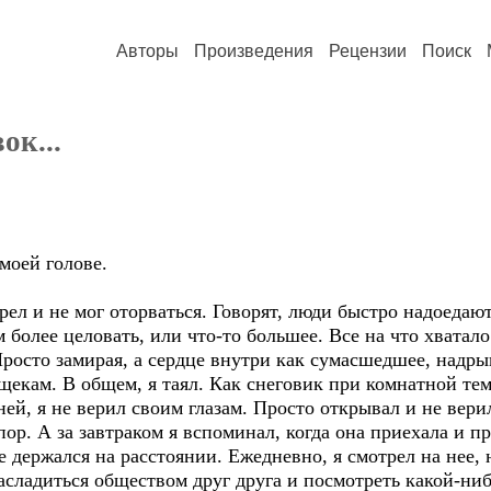
Авторы
Произведения
Рецензии
Поиск
ок...
моей голове.
ел и не мог оторваться. Говорят, люди быстро надоедают 
ем более целовать, или что-то большее. Все на что хватало
Просто замирая, а сердце внутри как сумасшедшее, надры
щекам. В общем, я таял. Как снеговик при комнатной тем
ей, я не верил своим глазам. Просто открывал и не верил
 пор. А за завтраком я вспоминал, когда она приехала и
е держался на расстоянии. Ежедневно, я смотрел на нее, 
асладиться обществом друг друга и посмотреть какой-ни