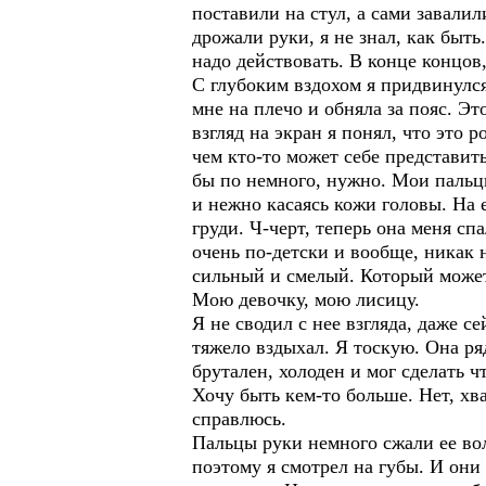
поставили на стул, а сами завали
дрожали руки, я не знал, как быть.
надо действовать. В конце концов,
С глубоким вздохом я придвинулся
мне на плечо и обняла за пояс. Э
взгляд на экран я понял, что это 
чем кто-то может себе представить
бы по немного, нужно. Мои пальц
и нежно касаясь кожи головы. На е
груди. Ч-черт, теперь она меня с
очень по-детски и вообще, никак 
сильный и смелый. Который может 
Мою девочку, мою лисицу.
Я не сводил с нее взгляда, даже 
тяжело вздыхал. Я тоскую. Она ряд
брутален, холоден и мог сделать ч
Хочу быть кем-то больше. Нет, хв
справлюсь.
Пальцы руки немного сжали ее воло
поэтому я смотрел на губы. И они