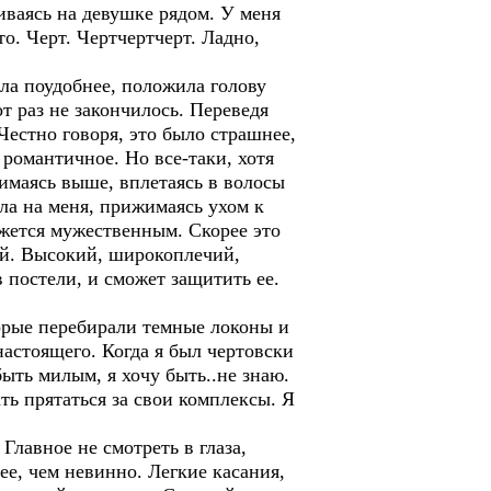
иваясь на девушке рядом. У меня
то. Черт. Чертчертчерт. Ладно,
ела поудобнее, положила голову
т раз не закончилось. Переведя
 Честно говоря, это было страшнее,
 романтичное. Но все-таки, хотя
имаясь выше, вплетаясь в волосы
гла на меня, прижимаясь ухом к
ажется мужественным. Скорее это
гой. Высокий, широкоплечий,
 постели, и сможет защитить ее.
торые перебирали темные локоны и
настоящего. Когда я был чертовски
быть милым, я хочу быть..не знаю.
ть прятаться за свои комплексы. Я
Главное не смотреть в глаза,
ее, чем невинно. Легкие касания,