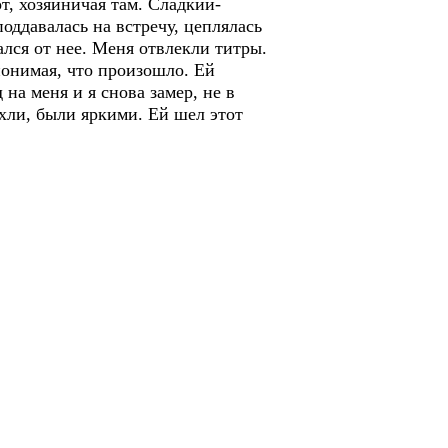
т, хозяйничая там. Сладкий-
поддавалась на встречу, цеплялась
вался от нее. Меня отвлекли титры.
 понимая, что произошло. Ей
на меня и я снова замер, не в
ухли, были яркими. Ей шел этот