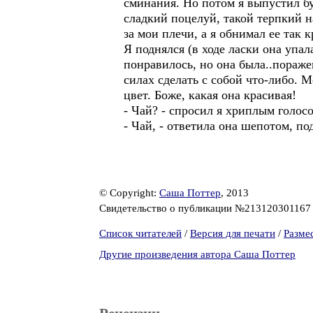
сминания. Но потом я выпустил бу
сладкий поцелуй, такой терпкий на
за мои плечи, а я обнимал ее так 
Я поднялся (в ходе ласки она упал
понравилось, но она была..пораже
силах сделать с собой что-либо. М
цвет. Боже, какая она красивая!
- Чай? - спросил я хриплым голос
- Чай, - ответила она шепотом, по
© Copyright:
Саша Поттер
, 2013
Свидетельство о публикации №21312030116
Список читателей
/
Версия для печати
/
Разме
Другие произведения автора Саша Поттер