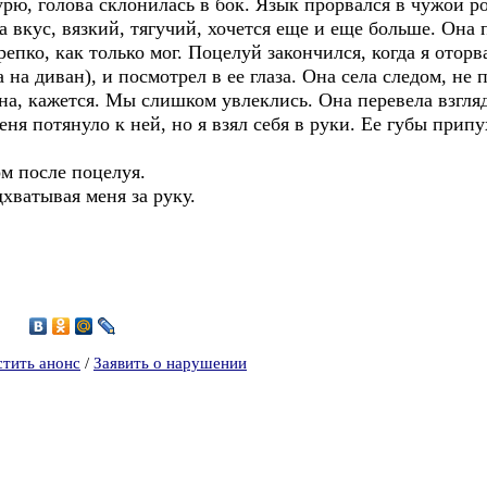
рю, голова склонилась в бок. Язык прорвался в чужой ро
 вкус, вязкий, тягучий, хочется еще и еще больше. Она 
крепко, как только мог. Поцелуй закончился, когда я отор
а на диван), и посмотрел в ее глаза. Она села следом, не
на, кажется. Мы слишком увлеклись. Она перевела взгляд 
еня потянуло к ней, но я взял себя в руки. Ее губы прип
ом после поцелуя.
дхватывая меня за руку.
7
стить анонс
/
Заявить о нарушении