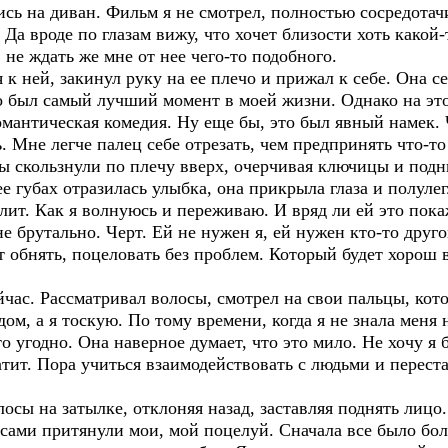
лись на диван. Фильм я не смотрел, полностью сосредотач
 Да вроде по глазам вижу, что хочет близости хоть какой-
 не ждать же мне от нее чего-то подобного.
 к ней, закинул руку на ее плечо и прижал к себе. Она с
то был самый лучший момент в моей жизни. Однако на это
романтическая комедия. Ну еще бы, это был явный намек.
. Мне легче палец себе отрезать, чем предпринять что-то
ы скользнули по плечу вверх, очерчивая ключицы и подн
е губах отразилась улыбка, она прикрыла глаза и полуле
палит. Как я волнуюсь и переживаю. И вряд ли ей это пок
не брутально. Черт. Ей не нужен я, ей нужен кто-то дру
обнять, поцеловать без проблем. Который будет хорош в
сейчас. Рассматривал волосы, смотрел на свои пальцы, ко
ом, а я тоскую. По тому времени, когда я не знала меня 
то угодно. Она наверное думает, что это мило. Не хочу я 
атит. Пора учиться взаимодействовать с людьми и переста
сы на затылке, отклоняя назад, заставляя поднять лицо. 
 сами притянули мои, мой поцелуй. Сначала все было бол