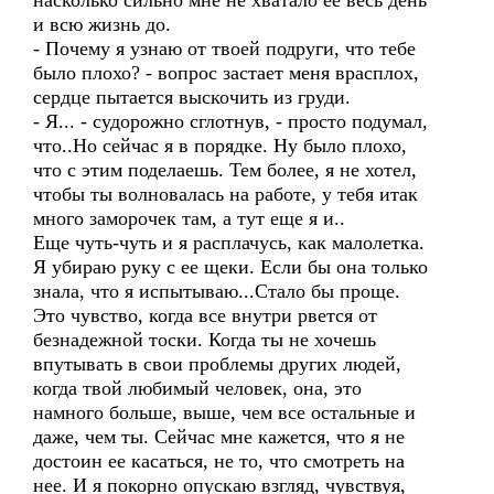
насколько сильно мне не хватало ее весь день
и всю жизнь до.
- Почему я узнаю от твоей подруги, что тебе
было плохо? - вопрос застает меня врасплох,
сердце пытается выскочить из груди.
- Я... - судорожно сглотнув, - просто подумал,
что..Но сейчас я в порядке. Ну было плохо,
что с этим поделаешь. Тем более, я не хотел,
чтобы ты волновалась на работе, у тебя итак
много заморочек там, а тут еще я и..
Еще чуть-чуть и я расплачусь, как малолетка.
Я убираю руку с ее щеки. Если бы она только
знала, что я испытываю...Стало бы проще.
Это чувство, когда все внутри рвется от
безнадежной тоски. Когда ты не хочешь
впутывать в свои проблемы других людей,
когда твой любимый человек, она, это
намного больше, выше, чем все остальные и
даже, чем ты. Сейчас мне кажется, что я не
достоин ее касаться, не то, что смотреть на
нее. И я покорно опускаю взгляд, чувствуя,