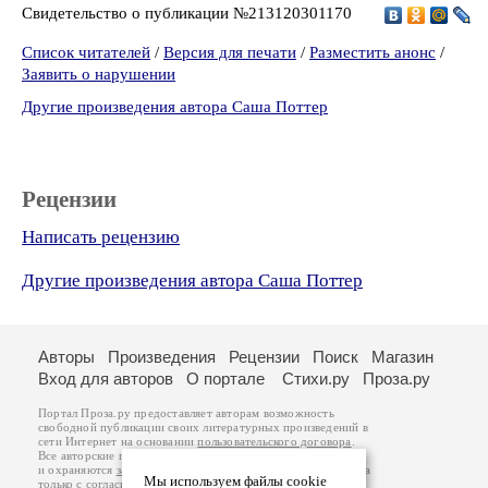
Свидетельство о публикации №213120301170
Список читателей
/
Версия для печати
/
Разместить анонс
/
Заявить о нарушении
Другие произведения автора Саша Поттер
Рецензии
Написать рецензию
Другие произведения автора Саша Поттер
Авторы
Произведения
Рецензии
Поиск
Магазин
Вход для авторов
О портале
Стихи.ру
Проза.ру
Портал Проза.ру предоставляет авторам возможность
свободной публикации своих литературных произведений в
сети Интернет на основании
пользовательского договора
.
Все авторские права на произведения принадлежат авторам
и охраняются
законом
. Перепечатка произведений возможна
Мы используем файлы cookie
только с согласия его автора, к которому вы можете