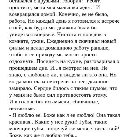
оставался с друзьями, говорил: "Ребят,
простите, меня моя малышка ждет." И
возвращался домой. Конечно, ее не было,
работа. Но каждый день я готовился к встрече
с ней, как будто мы должны были бы
увидеться впервые. Чистота и порядок в
комнате, ужин. Ежедневно я скачивал новый
фильм и делал домашнюю работу раньше,
чтобы к ее приходу мы могли просто
отдохнуть. Посидеть на кухне, разговаривая о
прошедшем дне. И...я смотрел на нее. Не
знаю, с любовью ли, и видела ли это она. Но
когда мои глаза смотрели на нее, дыхание
замирало. Сердце билось с таким шумом, что
у меня не было сил противостоять этому.
И в голове бились мысли, сбивчивые,
несвязные.
- Я люблю ее. Боже как я ее люблю! Она такая
красивая...Какие у нее руки! Губы, такие
манящие губы...поцелуй же меня, я весь твой!
Боже, как же я люблю тебя...