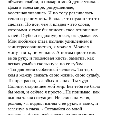
объятия слабли, а пожар в моей душе утихал.
Дома в моем мире, разрушенные,
восстанавливались. И по телу разливалась
тепло и решимость. Я знал, что нужно что-то
сделать. Но все, чем я владел - это слова,
которыми я смог бы описать свое отношение
к ней. Глубоко вздохнув, я сел, оглядывая ее.
Мои любимые глаза пылали удивлением и
заинтересованностью­, я молчал. Молчал
минут пять, не меньше. А потом просто взял
ее за руку, и поцеловал кисть, заметив, как
легкая улыбка скользнула по ее губам.
- Ты для меня особенный человек. Ты та, с
кем я жажду связать свою жизнь, свою судьбу.
Ты прекрасна, в любых планах. Ты чудо.
Солнце, озарившее мой мир. Без тебя не было
бы меня, и сейчас я просто...Не понимаю, как
вышла такая ситуация. Не злись на меня,
родная, - я поднял взгляд с ее руки, в моих, и
заглянул в глаза. - Оставайся со мной
навсегда. Не слушай других, за меня много