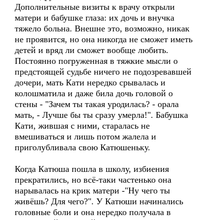
Дополнительные визиты к врачу открыли
матери и бабушке глаза: их дочь и внучка
тяжело больна. Внешне это, возможно, никак
не проявится, но она никогда не сможет иметь
детей и вряд ли сможет вообще любить.
Постоянно погруженная в тяжкие мысли о
предстоящей судьбе ничего не подозревавшей
дочери, мать Кати нередко срывалась и
колошматила и даже била дочь головой о
стены - "Зачем ты такая уродилась? - орала
мать, - Лучше бы ты сразу умерла!". Бабушка
Кати, жившая с ними, старалась не
вмешиваться и лишь потом жалела и
приголубливала свою Катюшеньку.
Когда Катюша пошла в школу, избиения
прекратились, но всё-таки частенько она
нарывалась на крик матери -"Ну чего ты
живёшь? Для чего?". У Катюши начинались
головные боли и она нередко получала в