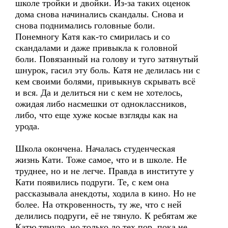
школе тройки и двойки. Из-за таких оценок
дома снова начинались скандалы. Снова и
снова поднимались головные боли.
Понемногу Катя как-то смирилась и со
скандалами и даже привыкла к головной
боли. Повязанный на голову и туго затянутый
шнурок, гасил эту боль. Катя не делилась ни с
кем своими болями, привыкнув скрывать всё
и вся. Да и делиться ни с кем не хотелось,
ожидая либо насмешки от одноклассников,
либо, что еще хуже косые взгляды как на
урода.
Школа окончена. Началась студенческая
жизнь Кати. Тоже самое, что и в школе. Не
труднее, но и не легче. Правда в институте у
Кати появились подруги. Те, с кем она
рассказывала анекдоты, ходила в кино. Но не
более. На откровенность, ту же, что с ней
делились подруги, её не тянуло. К ребятам же
Катю тянуло, но только до тех пор, пока не