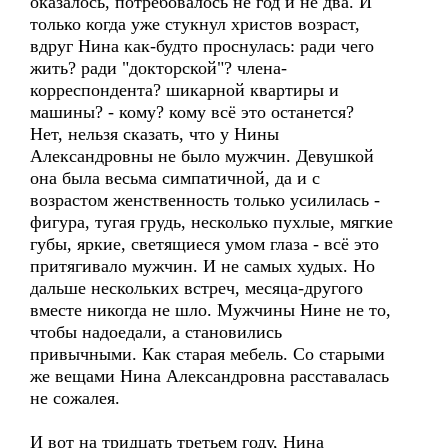
оказалось, потребовалось не год и не два. И
только когда уже стукнул христов возраст,
вдруг Нина как-будто проснулась: ради чего
жить? ради "докторской"? члена-
корреспондента? шикарной квартиры и
машины? - кому? кому всё это останется?
Нет, нельзя сказать, что у Нины
Александровны не было мужчин. Девушкой
она была весьма симпатичной, да и с
возрастом женственность только усилилась -
фигура, тугая грудь, несколько пухлые, мягкие
губы, яркие, светящиеся умом глаза - всё это
притягивало мужчин. И не самых худых. Но
дальше нескольких встреч, месяца-другого
вместе никогда не шло. Мужчины Нине не то,
чтобы надоедали, а становились
привычными. Как старая мебель. Со старыми
же вещами Нина Александровна расставалась
не сожалея.
И вот на тридцать третьем году, Нина